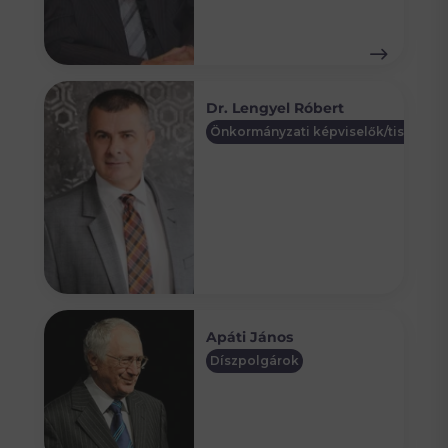
Dr. Lengyel Róbert
Önkormányzati képviselők/tisztségv
Apáti János
Díszpolgárok