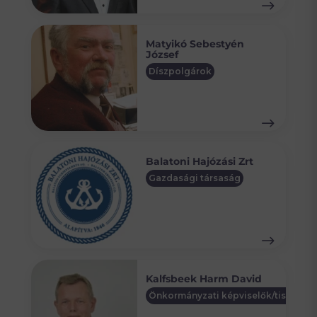
Matyikó Sebestyén
József
Díszpolgárok
Balatoni Hajózási Zrt
Gazdasági társaság
Kalfsbeek Harm David
Önkormányzati képviselők/tisztségv