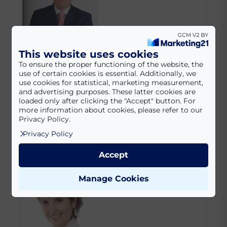
This website uses cookies
Dr. Dudás Károly
To ensure the proper functioning of the website, the
use of certain cookies is essential. Additionally, we
Díszpolgárok
use cookies for statistical, marketing measurement,
and advertising purposes. These latter cookies are
loaded only after clicking the "Accept" button. For
more information about cookies, please refer to our
Privacy Policy.
Privacy Policy
Accept
Kenyér Anikó
Manage Cookies
Önkormányzati képviselők/tisztségv