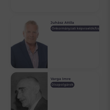
Juhász Attila
Önkormányzati képviselők/tisztségv
Varga Imre
Díszpolgárok