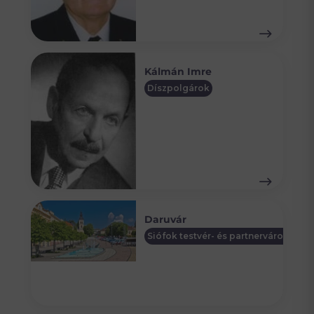
Kálmán Imre
Díszpolgárok
Daruvár
Siófok testvér- és partnervárosai