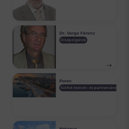
Dr. Varga Ferenc
Díszpolgárok
Porec
Siófok testvér- és partnervárosai
Netanya