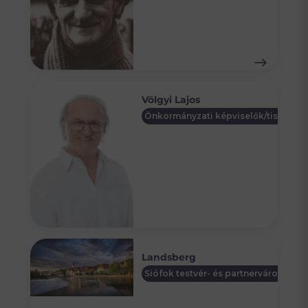
Völgyi Lajos
Önkormányzati képviselők/tisztségv
Landsberg
Siófok testvér- és partnervárosai