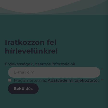
Iratkozzon fel
hírlevelünkre!
Érdekességek, hasznos információk
Feliratkozás
E-mail cím
*
Megismertem az
Adatvédelmi tájékoztató
t!
*
Beküldés