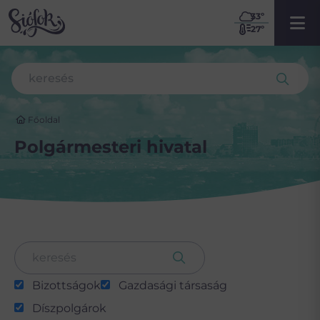
33
º
27º
Főoldal
Polgármesteri hivatal
Bizottságok
Gazdasági társaság
Díszpolgárok