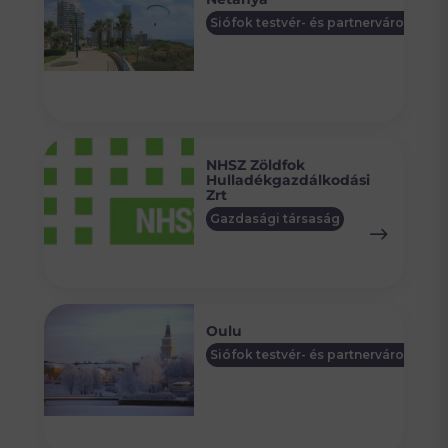
Siófok testvér- és partnervárosai
NHSZ Zöldfok
Hulladékgazdálkodási
Zrt
Gazdasági társaság
Oulu
Siófok testvér- és partnervárosai