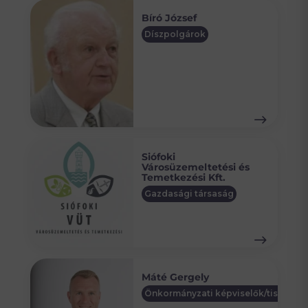
Bíró József
Díszpolgárok
Siófoki
Városüzemeltetési és
Temetkezési Kft.
Gazdasági társaság
Máté Gergely
Önkormányzati képviselők/tisztségv