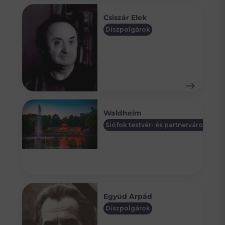
Csiszár Elek
Díszpolgárok
Waldheim
Siófok testvér- és partnervárosai
Együd Árpád
Díszpolgárok