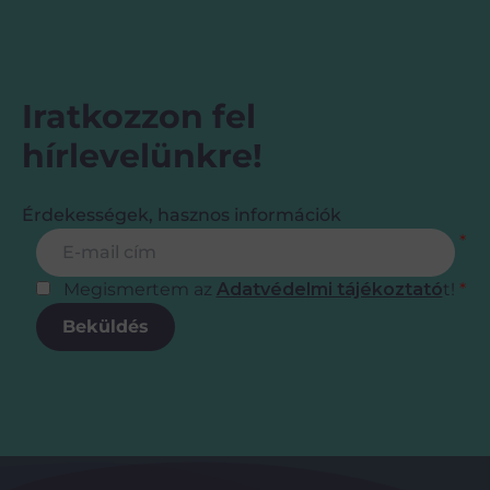
Iratkozzon fel
hírlevelünkre!
Érdekességek, hasznos információk
Feliratkozás
E-mail cím
*
Megismertem az
Adatvédelmi tájékoztató
t!
*
Beküldés