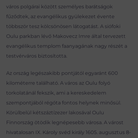
város polgárai között személyes barátságok
fűződtek, az evangélikus gyülekezet évente
többször tesz kölcsönösen látogatást. A siófoki
Oulu parkban lévő Makovecz Imre által tervezett
evangélikus templom faanyagának nagy részét a
testvérváros biztosította.
Az ország legészakibb pontjától egyaránt 600
kilométerre található. A város az Oulu folyó
torkolatánál fekszik, ami a kereskedelem
szempontjából régóta fontos helynek minősül.
Körülbelül kétszáztízezer lakosával Oulu
Finnország ötödik legnépesebb városa. A várost
hivatalosan IX. Károly svéd király 1605. augusztus 8-