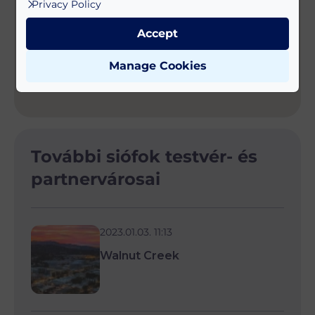
Privacy Policy
Accept
Manage Cookies
További siófok testvér- és
partnervárosai
2023.01.03. 11:13
Walnut Creek