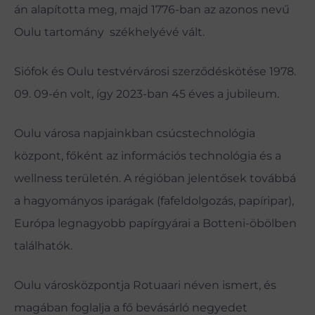
án alapította meg, majd 1776-ban az azonos nevű
Oulu tartomány székhelyévé vált.
Siófok és Oulu testvérvárosi szerződéskötése 1978.
09. 09-én volt, így 2023-ban 45 éves a jubileum.
Oulu városa napjainkban csúcstechnológia
központ, főként az információs technológia és a
wellness területén. A régióban jelentősek továbbá
a hagyományos iparágak (fafeldolgozás, papíripar),
Európa legnagyobb papírgyárai a Botteni-öbölben
találhatók.
Oulu városközpontja Rotuaari néven ismert, és
magában foglalja a fő bevásárló negyedet