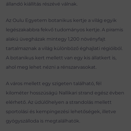
állandó kiállítás részévé válnak.
Az Oulu Egyetem botanikus kertje a világ egyik
legészakabbra fekvő tudományos kertje. A piramis
alakú üvegházak mintegy 1,200 növényfajt
tartalmaznak a világ különböző éghajlati régióiból.
A botanikus kert mellett van egy kis állatkert is,
ahol meg lehet nézni a rénszarvasokat.
A város mellett egy szigeten található, fél
kilométer hosszúságú Nallikari strand egész évben
elérhető. Az üdülőhelyen a strandolás mellett
sportolási és kempingezési lehetőségek, illetve
gyógyszálloda is megtalálhatók.