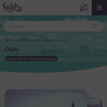
32
º
27º
Főoldal
Siófok testvér- és partnervárosai
Oulu
Siófok testvér- és partnervárosai