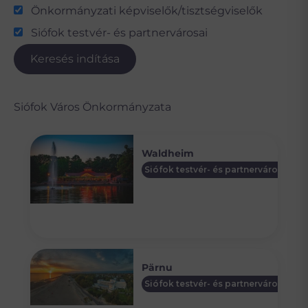
Önkormányzati képviselők/tisztségviselők
Siófok testvér- és partnervárosai
Keresés indítása
Siófok Város Önkormányzata
Waldheim
Siófok testvér- és partnervárosai
Pärnu
Siófok testvér- és partnervárosai