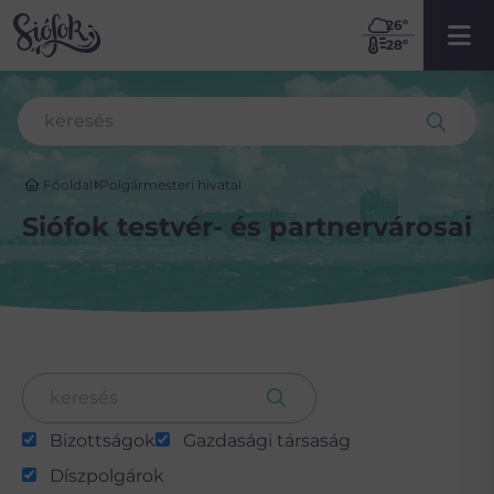
26
º
28º
Főoldal
Polgármesteri hivatal
Siófok testvér- és partnervárosai
Bizottságok
Gazdasági társaság
Díszpolgárok