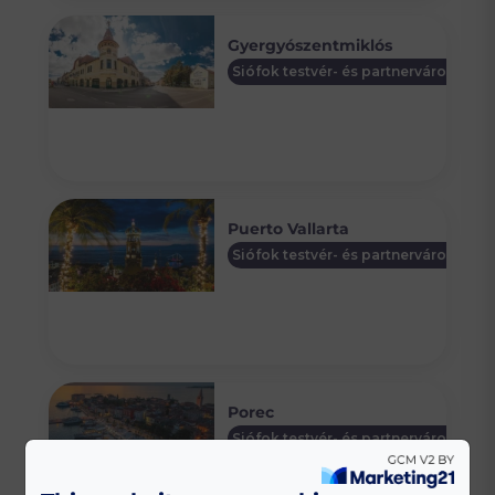
Gyergyószentmiklós
Siófok testvér- és partnervárosai
Puerto Vallarta
Siófok testvér- és partnervárosai
Porec
Siófok testvér- és partnervárosai