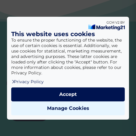
This website uses cookies
To ensure the proper functioning of the website, the
use of certain cookies is essential. Additionally, we
use cookies for statistical, marketing measurement,
Iratkozzon fel
and advertising purposes. These latter cookies are
loaded only after clicking the "Accept" button. For
hírlevelünkre!
more information about cookies, please refer to our
Privacy Policy.
Privacy Policy
Érdekességek, hasznos információk
Feliratkozás
E-mail cím
*
Accept
Megismertem az
Adatvédelmi tájékoztató
t!
*
Manage Cookies
Beküldés