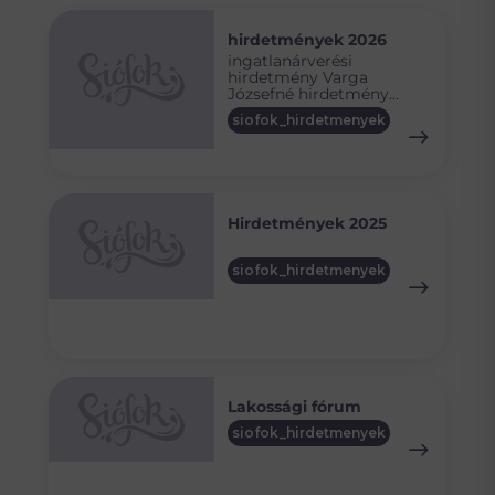
hirdetmények 2026
ingatlanárverési
hirdetmény Varga
Józsefné hirdetmény
néhai Belányi István
siofok_hirdetmenyek
hirdetmény néhai Kovács
Elemér hirdetményi
idézés néhai Pöttendi
Jánosné ingatlanárverési
hirdetmény Csonnó István
ingatlanárverési
Hirdetmények 2025
hirdetmény Kolompár
László ingó árverési
hirdetmény Ginter
siofok_hirdetmenyek
Krisztián ingó árverési
hirdetmény Váradi Edina
Lakossági fórum
siofok_hirdetmenyek