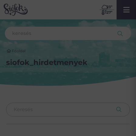
23
º
27º
Főoldal
siofok_hirdetmenyek