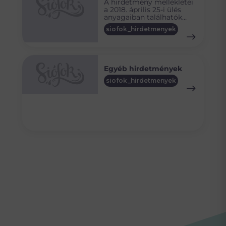
A hirdetmény mellékletei
a 2018. április 25-i ülés
anyagaiban találhatók
meg, vagy IDE kattintva
siofok_hirdetmenyek
elérhetők.
Egyéb hirdetmények
siofok_hirdetmenyek