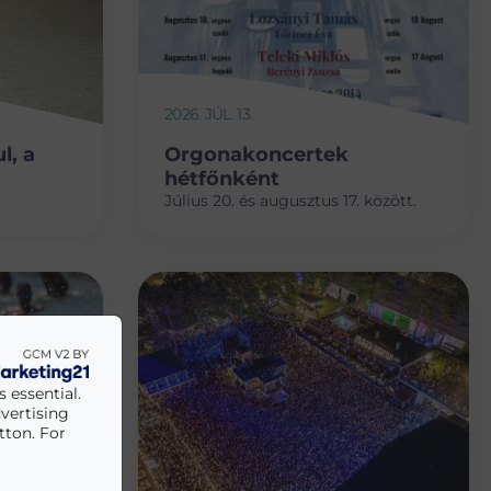
2026. JÚL. 13.
l, a
Orgonakoncertek
hétfőnként
Július 20. és augusztus 17. között.
 essential.
vertising
tton. For