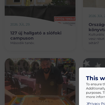
2026. JÚL. 
Ország
2026. JÚL. 29.
könyvt
127 új hallgató a siófoki
Kulturális
campuson
vesz részt
Második tanév.
sétán?
This w
To ensure t
Additionall
purposes. T
more inform
Privacy Po