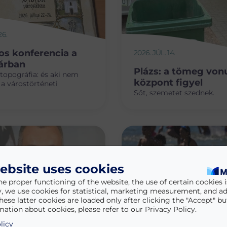
26.
os konferencia a
2026. JÚL. 14.
árban
Plázs: a tömeg vonu
 topográfia: és aki nem
központ figyel
 a várostörténeti
Sőt, szemetet szednek.
ebsite uses cookies
he proper functioning of the website, the use of certain cookies is
y, we use cookies for statistical, marketing measurement, and ad
hese latter cookies are loaded only after clicking the "Accept" bu
ation about cookies, please refer to our Privacy Policy.
licy