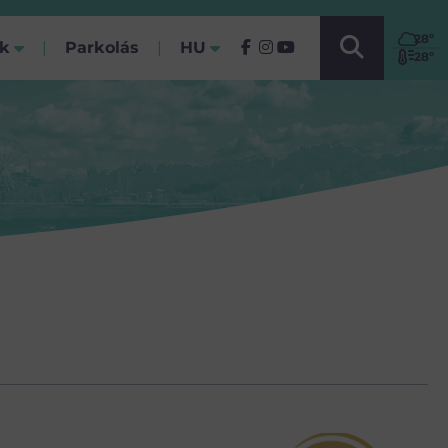
VÁLASSZ NYELVET!
28
º
ók
Parkolás
HU
(Jelenlegi)
28º