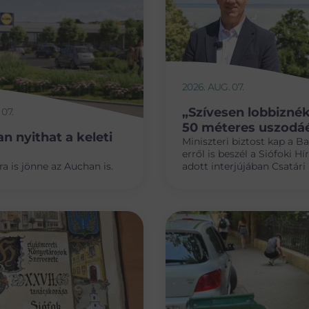
2026. AUG. 07.
„Szívesen lobbizné
 07.
50 méteres uszodáé
n nyithat a keleti
Miniszteri biztost kap a Ba
erről is beszél a Siófoki H
a is jönne az Auchan is.
adott interjújában Csatári 
parlament új turisztikai
albizottságának elnöke.