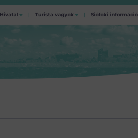
Hivatal
Turista vagyok
Siófoki informáci