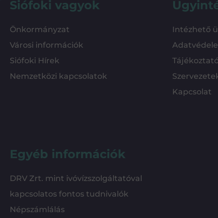
Siófoki vagyok
Ügyint
Önkormányzat
Intézhető 
Városi információk
Adatvédel
Siófoki Hírek
Tájékoztat
Nemzetközi kapcsolatok
Szervezete
Kapcsolat
Egyéb információk
DRV Zrt. mint ivóvízszolgáltatóval
kapcsolatos fontos tudnivalók
Népszámlálás