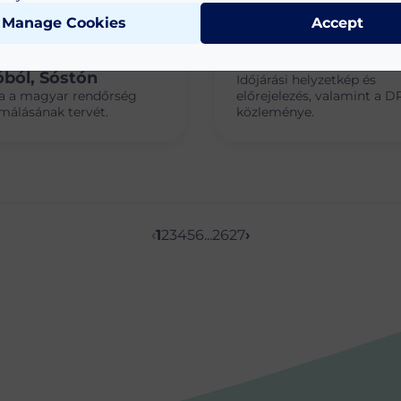
Manage Cookies
Accept
04.
2026. JÚN. 29.
iffhelyettes
Hőség
ból, Sóstón
Időjárási helyzetkép és
a a magyar rendőrség
előrejelezés, valamint a D
málásának tervét.
közleménye.
‹
1
2
3
4
5
6
...
26
27
›