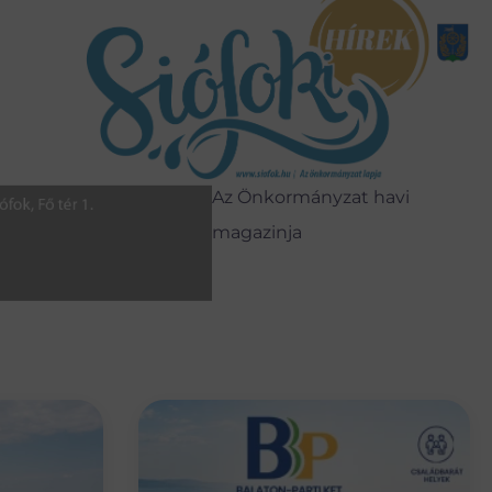
Az Önkormányzat havi
magazinja