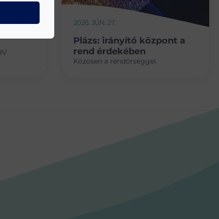
2026. JÚN. 27.
Plázs: irányító központ a
rend érdekében
RV
Közösen a rendőrséggel.