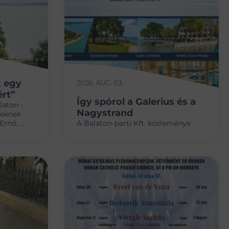
k egy
2026. AUG. 03.
rt”
Így spórol a Galerius és a
laton -
Nagystrand
íreknek
Ernő, a
A Balaton-parti Kft. közleménye