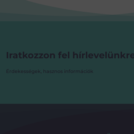
Iratkozzon fel hírlevelünkre
Érdekességek, hasznos információk