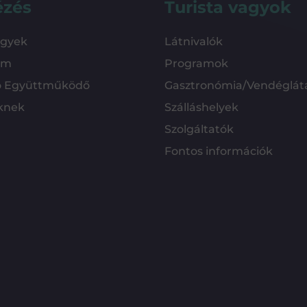
ézés
Turista vagyok
ügyek
Látnivalók
em
Programok
ó Együttműködő
Gasztronómia/Vendéglát
knek
Szálláshelyek
Szolgáltatók
Fontos információk