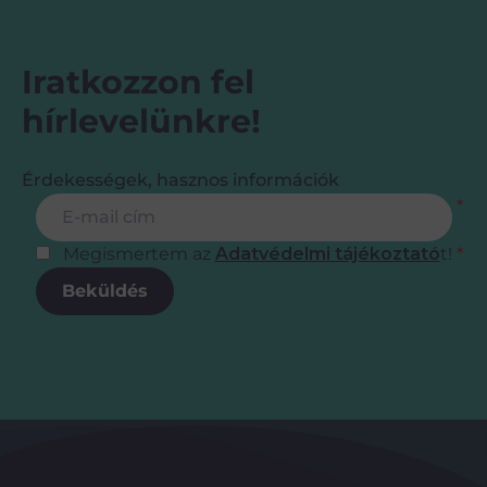
Iratkozzon fel
hírlevelünkre!
Érdekességek, hasznos információk
Feliratkozás
E-mail cím
*
Megismertem az
Adatvédelmi tájékoztató
t!
*
Beküldés