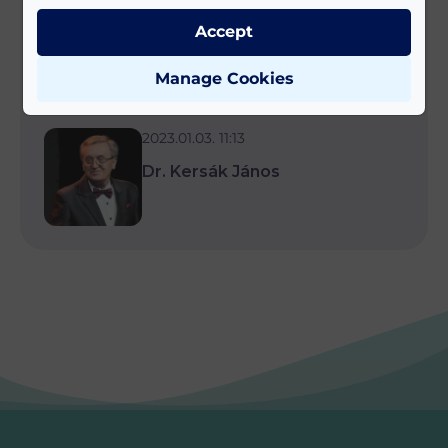
Bíró József
Accept
Manage Cookies
2023.01.03. 11:13
Dr. Kersák János