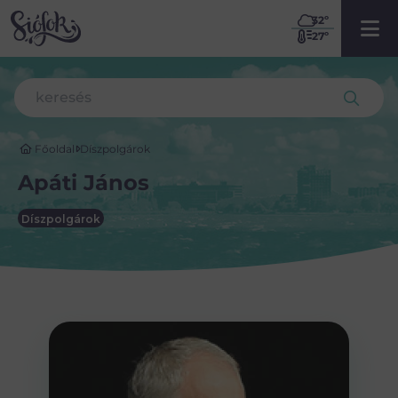
32
º
27º
Főoldal
Díszpolgárok
Apáti János
Díszpolgárok