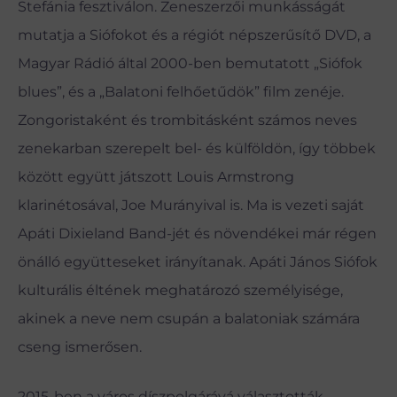
Stefánia fesztiválon. Zeneszerzői munkásságát
mutatja a Siófokot és a régiót népszerűsítő DVD, a
Magyar Rádió által 2000-ben bemutatott „Siófok
blues”, és a „Balatoni felhőetűdök” film zenéje.
Zongoristaként és trombitásként számos neves
zenekarban szerepelt bel- és külföldön, így többek
között együtt játszott Louis Armstrong
klarinétosával, Joe Murányival is. Ma is vezeti saját
Apáti Dixieland Band-jét és növendékei már régen
önálló együtteseket irányítanak. Apáti János Siófok
kulturális éltének meghatározó személyisége,
akinek a neve nem csupán a balatoniak számára
cseng ismerősen.
2015-ben a város díszpolgárává választották.