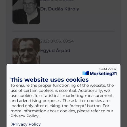
Dr. Dudás Károly
2023.07.06. 09:54
Együd Árpád
This website uses cookies
2023.07.06. 09:51
To ensure the proper functioning of the website, the
use of certain cookies is essential. Additionally, we
Tóth Lajos
use cookies for statistical, marketing measurement,
and advertising purposes. These latter cookies are
loaded only after clicking the "Accept" button. For
more information about cookies, please refer to our
Privacy Policy.
Privacy Policy
2023.07.06. 09:37