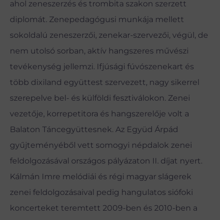
ahol zeneszerzés és trombita szakon szerzett
diplomát. Zenepedagógusi munkája mellett
sokoldalú zeneszerzői, zenekar-szervezői, végül, de
nem utolsó sorban, aktív hangszeres művészi
tevékenység jellemzi. Ifjúsági fúvószenekart és
több dixiland együttest szervezett, nagy sikerrel
szerepelve bel- és külföldi fesztiválokon. Zenei
vezetője, korrepetitora és hangszerelője volt a
Balaton Táncegyüttesnek. Az Együd Árpád
gyűjteményéből vett somogyi népdalok zenei
feldolgozásával országos pályázaton II. díjat nyert.
Kálmán Imre melódiái és régi magyar slágerek
zenei feldolgozásaival pedig hangulatos siófoki
koncerteket teremtett 2009-ben és 2010-ben a