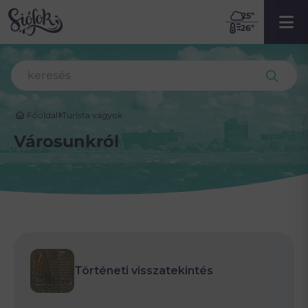
25
º
26º
Főoldal
Turista vagyok
Városunkról
Történeti visszatekintés