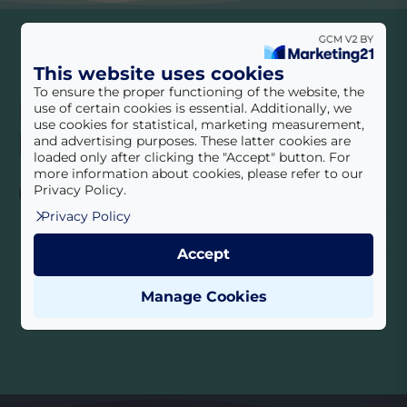
This website uses cookies
To ensure the proper functioning of the website, the
Iratkozzon fel
use of certain cookies is essential. Additionally, we
use cookies for statistical, marketing measurement,
hírlevelünkre!
and advertising purposes. These latter cookies are
loaded only after clicking the "Accept" button. For
more information about cookies, please refer to our
Privacy Policy.
Érdekességek, hasznos információk
Feliratkozás
E-mail cím
*
Privacy Policy
Accept
Megismertem az
Adatvédelmi tájékoztató
t!
*
Beküldés
Manage Cookies