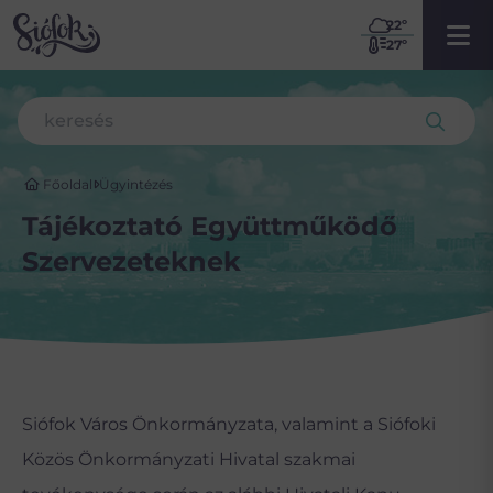
22
º
27º
Főoldal
Ügyintézés
Tájékoztató Együttműködő
Szervezeteknek
Siófok Város Önkormányzata, valamint a Siófoki
Közös Önkormányzati Hivatal szakmai