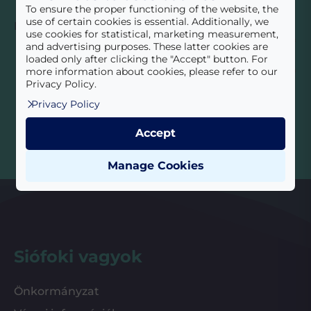
To ensure the proper functioning of the website, the
use of certain cookies is essential. Additionally, we
Érdekességek, hasznos információk
use cookies for statistical, marketing measurement,
Feliratkozás
E-mail cím
*
and advertising purposes. These latter cookies are
loaded only after clicking the "Accept" button. For
more information about cookies, please refer to our
Megismertem az
Adatvédelmi tájékoztató
t!
*
Privacy Policy.
Beküldés
Privacy Policy
Accept
Manage Cookies
Siófoki vagyok
Önkormányzat