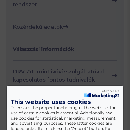
rendszer
Közérdekű adatok
Választási információk
DRV Zrt. mint ivóvízszolgáltatóval
kapcsolatos fontos tudnivalók
This website uses cookies
Kamerával védett város
To ensure the proper functioning of the website, the
use of certain cookies is essential. Additionally, we
use cookies for statistical, marketing measurement,
and advertising purposes. These latter cookies are
loaded only after clicking the "Accept" button. For