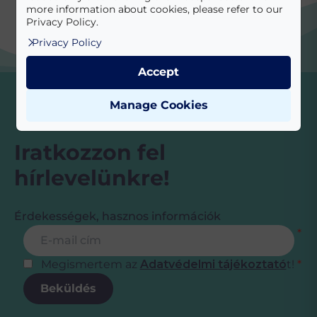
more information about cookies, please refer to our
Privacy Policy.
Privacy Policy
Accept
Manage Cookies
Iratkozzon fel
hírlevelünkre!
Érdekességek, hasznos információk
Feliratkozás
E-mail cím
*
Megismertem az
Adatvédelmi tájékoztató
t!
*
Beküldés