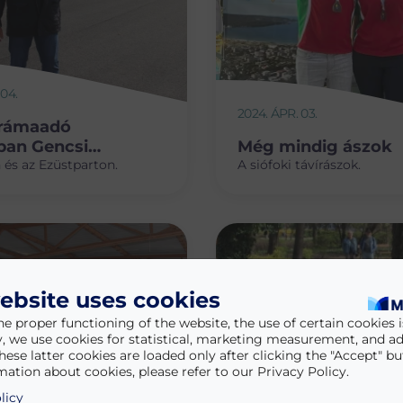
 04.
2024. ÁPR. 03.
rámaadó
an Gencsi
Még mindig ászok
l
 és az Ezüstparton.
A siófoki távírászok.
ebsite uses cookies
he proper functioning of the website, the use of certain cookies is
y, we use cookies for statistical, marketing measurement, and ad
hese latter cookies are loaded only after clicking the "Accept" bu
ation about cookies, please refer to our Privacy Policy.
licy