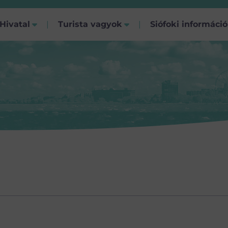
Hivatal
Turista vagyok
Siófoki informáci