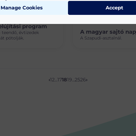
Manage Cookies
Accept
. 19.
ódik az
2024. MÁRC. 15.
lújítási program
A magyar sajtó nap
teendő, évtizedek
át pótolják.
A Szapudi-asztalnál.
‹
1
2
...
17
18
19
...
25
26
›