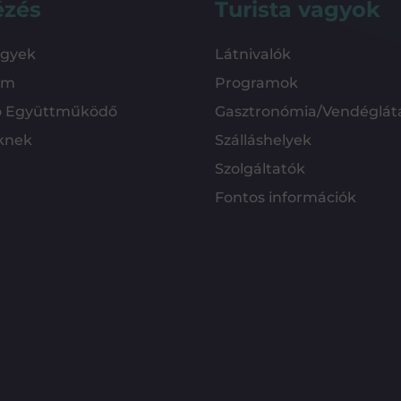
ézés
Turista vagyok
ügyek
Látnivalók
em
Programok
ó Együttműködő
Gasztronómia/Vendéglát
knek
Szálláshelyek
Szolgáltatók
Fontos információk