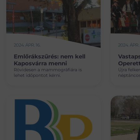
2024. ÁPR. 16.
2024. ÁPR. 
Emlőrákszűrés: nem kell
Vastaps
Kaposvárra menni
Operet
Rövidesen a mammográfiára is
Újra felke
lehet időpontot kérni.
néptáncos