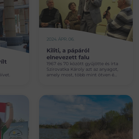
2024. ÁPR. 06.
Kiliti, a pápáról
elnevezett falu
ílt
1967 és 70 között gyűjötte és írta
Szirovatka Károly azt az anyagot,
dőívet.
amely most, több mint ötven év
múltán Balatonkiliti
helytörténeti olvasókönyve
címmel látott látott napvilágot a
város támogatásával.