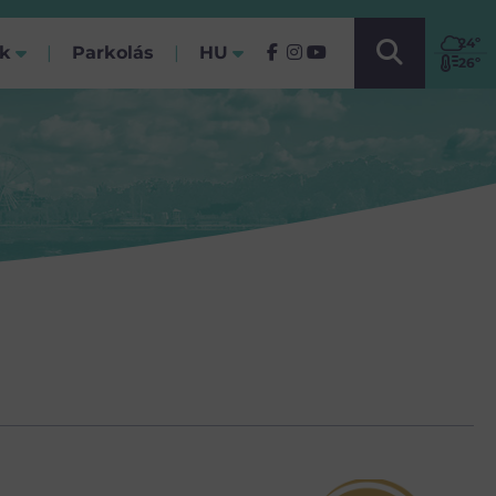
VÁLASSZ NYELVET!
24
º
ók
Parkolás
HU
(Jelenlegi)
26º