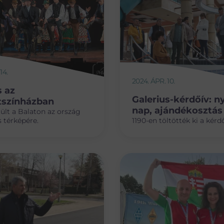
14.
2024. ÁPR. 10.
 az
Galerius-kérdőív: ny
tszínházban
nap, ajándékosztás
rült a Balaton az ország
 térképére.
1190-en töltötték ki a kér