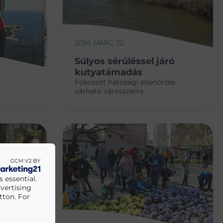
2024. MÁRC. 22.
Súlyos sérüléssel járó
kutyatámadás
Fokozott hatósági ellenőrzés
várható városszerte.
 essential.
vertising
tton. For