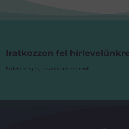
Iratkozzon fel hírlevelünkre
Érdekességek, hasznos információk