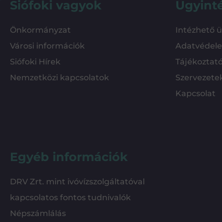
Siófoki vagyok
Ügyint
Önkormányzat
Intézhető 
Városi információk
Adatvédel
Siófoki Hírek
Tájékoztat
Nemzetközi kapcsolatok
Szervezete
Kapcsolat
Egyéb információk
DRV Zrt. mint ivóvízszolgáltatóval
kapcsolatos fontos tudnivalók
Népszámlálás