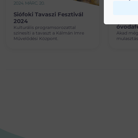
2024. MÁRC. 20.
2024. MÁRC
Siófoki Tavaszi Fesztivál
Folytat
2024
óvodafe
Kulturális programsorozattal
színesíti a tavaszt a Kálmán Imre
Akad még 
Művelődési Központ.
mulasztás