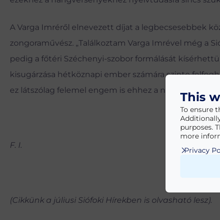
A Varga Imréről elnevezett díjat a legbecsesebbek kö
zongoraművész. „Találkoztam Varga Imrével még a Sió
pedig a főtéri Széchenyi-szobor formálását kísérhe
kisugárzása hétköznapi ember számára szinte felfoghat
ez látszólag felemel engem is ehhez a nagyszerű m
This w
To ensure t
Additionall
purposes. T
more inform
F. I.
Privacy Po
(Cikkünk a júliusi Siófoki Hírekben is olvasható lesz).