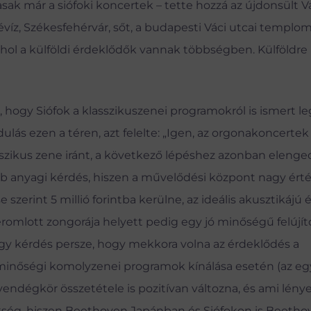
asak már a siófoki koncertek – tette hozzá az újdonsült 
víz, Székesfehérvár, sőt, a budapesti Váci utcai templom 
ol a külföldi érdeklődők vannak többségben. Külföldre i
hogy Siófok a klasszikuszenei programokról is ismert leg
lás ezen a téren, azt felelte: „Igen, az orgonakoncerte
asszikus zene iránt, a következő lépéshez azonban eleng
b anyagi kérdés, hiszen a művelődési központ nagy érté
 szerint 5 millió forintba kerülne, az ideális akusztikájú 
omlott zongorája helyett pedig egy jó minőségű felújít
gy kérdés persze, hogy mekkora volna az érdeklődés a
inőségi komolyzenei programok kínálása esetén (az eg
endégkör összetétele is pozitívan változna, és ami lény
kség, hiszen Beethoven Japánban és Siófokon is Beetho