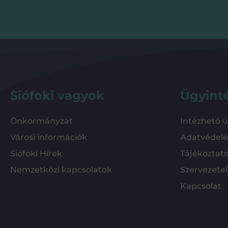
Siófoki vagyok
Ügyint
Önkormányzat
Intézhető 
Városi információk
Adatvédel
Siófoki Hírek
Tájékoztat
Nemzetközi kapcsolatok
Szervezete
Kapcsolat