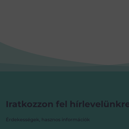
Iratkozzon fel hírlevelünkre
Érdekességek, hasznos információk