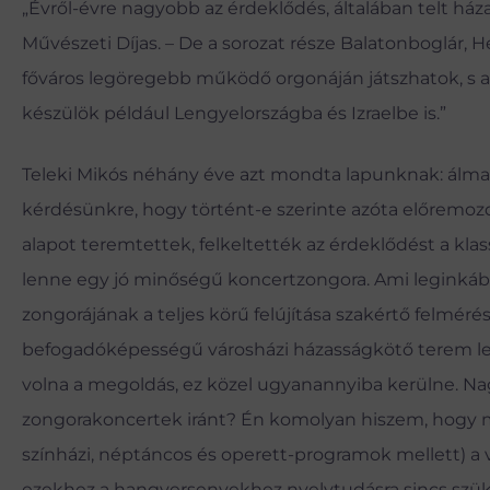
„Évről-évre nagyobb az érdeklődés, általában telt ház
Művészeti Díjas. – De a sorozat része Balatonboglár, Hé
főváros legöregebb működő orgonáján játszhatok, s ah
készülök például Lengyelországba és Izraelbe is.”
Teleki Mikós néhány éve azt mondta lapunknak: álma, 
kérdésünkre, hogy történt-e szerinte azóta előremozdu
alapot teremtettek, felkeltették az érdeklődést a kl
lenne egy jó minőségű koncertzongora. Ami leginkáb
zongorájának a teljes körű felújítása szakértő felmérése
befogadóképességű városházi házasságkötő terem ler
volna a megoldás, ez közel ugyanannyiba kerülne. Na
zongorakoncertek iránt? Én komolyan hiszem, hogy m
színházi, néptáncos és operett-programok mellett) a v
ezekhez a hangversenyekhez nyelvtudásra sincs szü