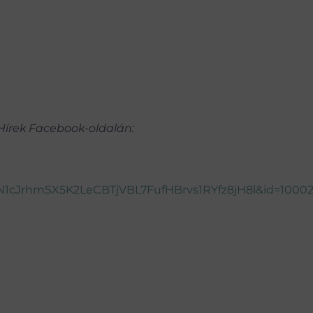
 Hírek Facebook-oldalán:
1cJrhmSX5K2LeCBTjVBL7FufHBrvs1RYfz8jH8l&id=1000