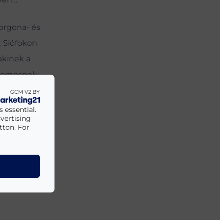
 orgona- és
t Siófokon
akinek a
rdemesnek;
ani…”
 essential.
vertising
tton. For