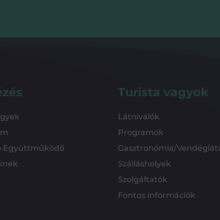
ézés
Turista vagyok
ügyek
Látnivalók
em
Programok
ó Együttműködő
Gasztronómia/Vendéglát
knek
Szálláshelyek
Szolgáltatók
Fontos információk