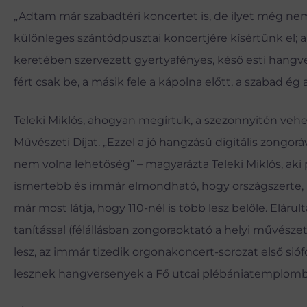
„Adtam már szabadtéri koncertet is, de ilyet még nem;
különleges szántódpusztai koncertjére kísértünk el;
keretében szervezett gyertyafényes, késő esti hangve
fért csak be, a másik fele a kápolna előtt, a szabad ég
Teleki Miklós, ahogyan megírtuk, a szezonnyitón vehett
Művészeti Díjat. „Ezzel a jó hangzású digitális zongorá
nem volna lehetőség” – magyarázta Teleki Miklós, ak
ismertebb és immár elmondható, hogy országszerte, h
már most látja, hogy 110-nél is több lesz belőle. Elár
tanítással (félállásban zongoraoktató a helyi művészet
lesz, az immár tizedik orgonakoncert-sorozat első sióf
lesznek hangversenyek a Fő utcai plébániatemplomban