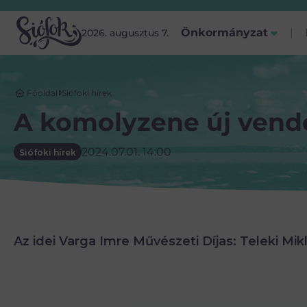
Önkormányzat
2026. augusztus 7.
Főoldal
Siófoki hírek
A komolyzene új vend
2024.07.01. 14:00
Siófoki hírek
Az idei Varga Imre Művészeti Díjas: Teleki Mik