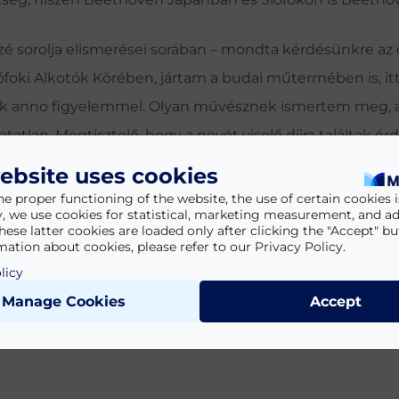
zé sorolja elismerései sorában – mondta kérdésünkre az
foki Alkotók Körében, jártam a budai műtermében is, it
ttük anno figyelemmel. Olyan művésznek ismertem meg, 
atlan. Megtisztelő, hogy a nevét viselő díjra találtak é
űvészhez, de persze nem akarom magamat hozzá hasonlít
ebsite uses cookies
he proper functioning of the website, the use of certain cookies is
y, we use cookies for statistical, marketing measurement, and ad
hese latter cookies are loaded only after clicking the "Accept" bu
ation about cookies, please refer to our Privacy Policy.
licy
Manage Cookies
Accept