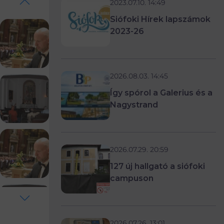
2023.07.10. 14:49
Siófoki Hírek lapszámok
2023-26
2026.08.03. 14:45
Így spórol a Galerius és a
Nagystrand
2026.07.29. 20:59
127 új hallgató a siófoki
campuson
2026.07.26. 13:01