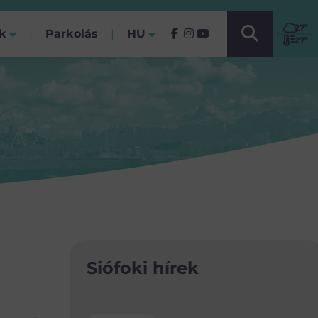
VÁLASSZ NYELVET!
27
º
ók
Parkolás
HU
(Jelenlegi)
27º
Siófoki hírek