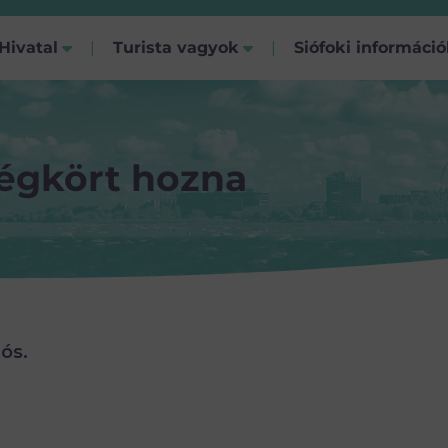
Hivatal
Turista vagyok
Siófoki informáci
égkört hozna
lós.