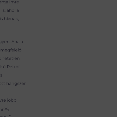
Varga Imre
is, ahol a
s hívnak,
yen. Arra a
k megfelelő
edhetetlen
kű Petrof
és
ott hangszer
yre jobb
eges,
ven…”