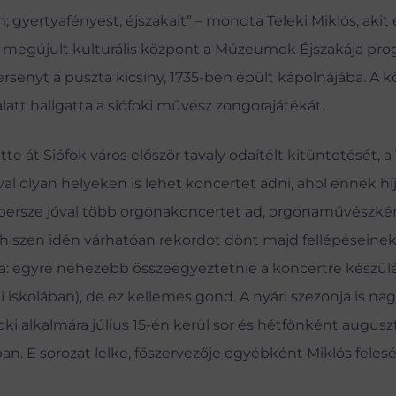
 gyertyafényest, éjszakait” – mondta Teleki Miklós, akit 
 a megújult kulturális központ a Múzeumok Éjszakája pr
rsenyt a puszta kicsiny, 1735-ben épült kápolnájába. A k
 alatt hallgatta a siófoki művész zongorajátékát.
e át Siófok város először tavaly odaítélt kitüntetését, a
val olyan helyeken is lehet koncertet adni, ahol ennek hí
i persze jóval több orgonakoncertet ad, orgonaművészké
iszen idén várhatóan rekordot dönt majd fellépéseinek
ulta: egyre nehezebb összeegyeztetnie a koncertre készül
i iskolában), de ez kellemes gond. A nyári szezonja is na
oki alkalmára július 15-én kerül sor és hétfőnként augusz
. E sorozat lelke, főszervezője egyébként Miklós feles