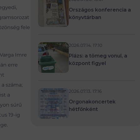
egyedi,
Országos konferencia a
ogramsorozat
könyvtárban
özönség fele
2026.07.14. 17:10
 Varga Imre
Plázs: a tömeg vonul, a
központ figyel
ján erre
nt
 a száma;
2026.07.13. 17:16
ést a
Orgonakoncertek
gyon sűrű
hétfőnként
tus 19-ig
ége.