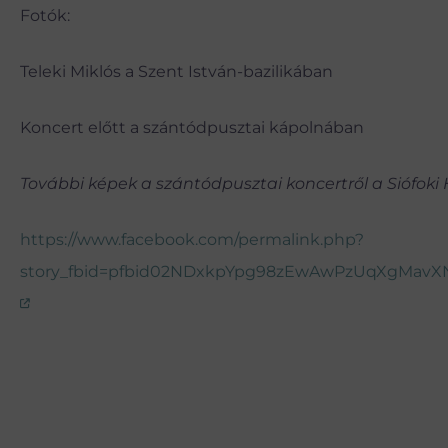
Fotók:
Teleki Miklós a Szent István-bazilikában
Koncert előtt a szántódpusztai kápolnában
További képek a szántódpusztai koncertről a Siófoki
https://www.facebook.com/permalink.php?
story_fbid=pfbid02NDxkpYpg98zEwAwPzUqXgMavXN