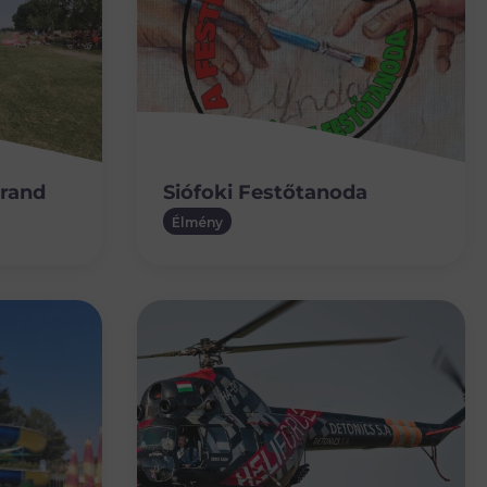
trand
Siófoki Festőtanoda
Élmény