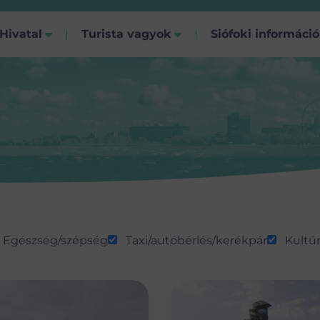
Hivatal
Turista vagyok
Siófoki informáci
Egészség/szépség
Taxi/autóbérlés/kerékpár
Kultú