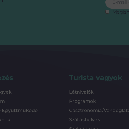
Megis
ézés
Turista vagyok
ügyek
Látnivalók
em
Programok
ó Együttműködő
Gasztronómia/Vendéglát
knek
Szálláshelyek
Szolgáltatók