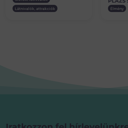
PLÁZS 
Látnivalók, attrakciók
Élmény
Iratkozzon fel hírlevelünkre