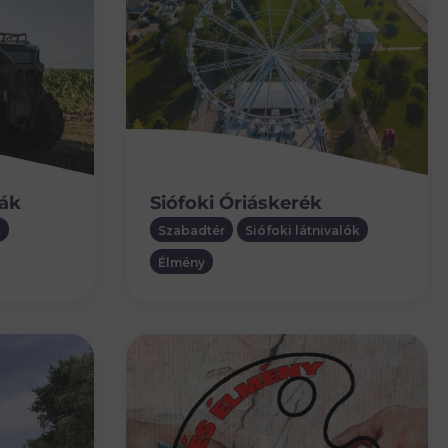
rák
Siófoki Óriáskerék
k
Szabadtér
Siófoki látnivalók
Élmény