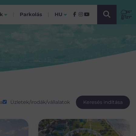
VÁLASSZ NYELVET!
36
º
ók
Parkolás
HU
(Jelenlegi)
27º
ra
Üzletek/irodák/vállalatok
Keresés indítása