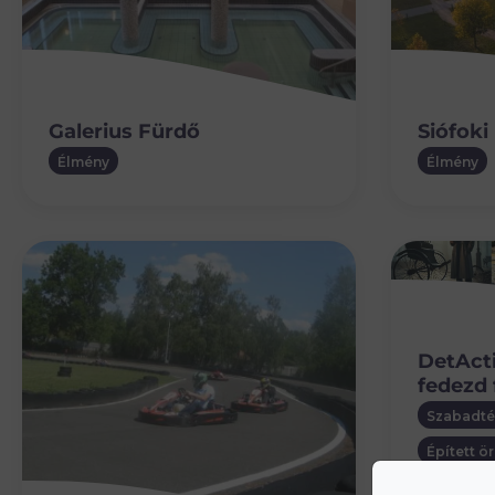
Galerius Fürdő
Siófoki
Élmény
Élmény
DetAct
fedezd 
Szabadté
Épített ö
Állandó 