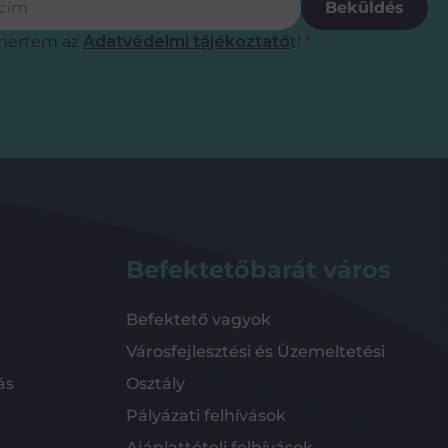
Beküldés
mertem az
Adatvédelmi tájékoztató
t!
*
Befektetőbarát város
Befektető vagyok
Városfejlesztési és Üzemeltetési
ás
Osztály
Pályázati felhívások
Ajánlattételi felhívások