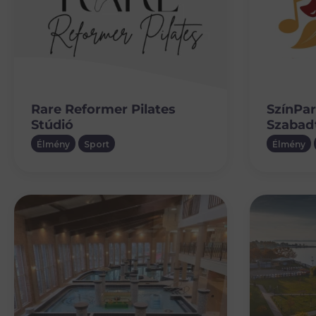
Rare Reformer Pilates
SzínPar
Stúdió
Szabadt
Élmény
Sport
Élmény