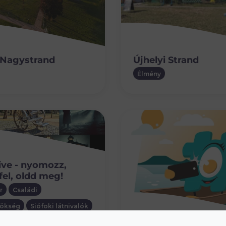
 Nagystrand
Újhelyi Strand
Élmény
ive - nyomozz,
fel, oldd meg!
r
Családi
rökség
Siófoki látnivalók
program