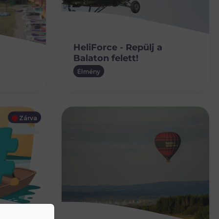
HeliForce - Repülj a
Balaton felett!
Élmény
Zárva