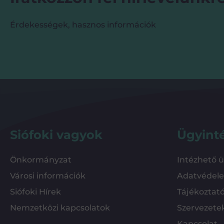
Érdekességek, hasznos információk
Siófoki vagyok
Ügyint
Önkormányzat
Intézhető 
Városi információk
Adatvédel
Siófoki Hírek
Tájékoztat
Nemzetközi kapcsolatok
Szervezete
Kapcsolat