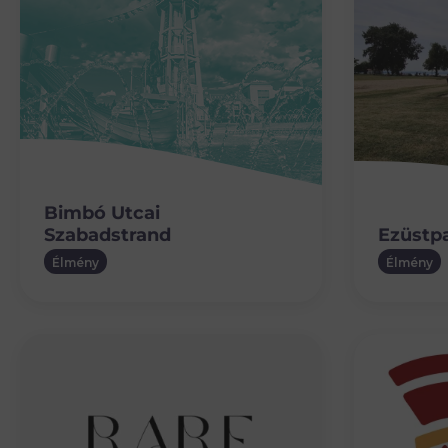
Bimbó Utcai
Szabadstrand
Ezüstp
Élmény
Élmény