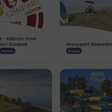
t - Kálmán Imre
éri Színpad
Aranypart Szabads
Kultúra
Élmény