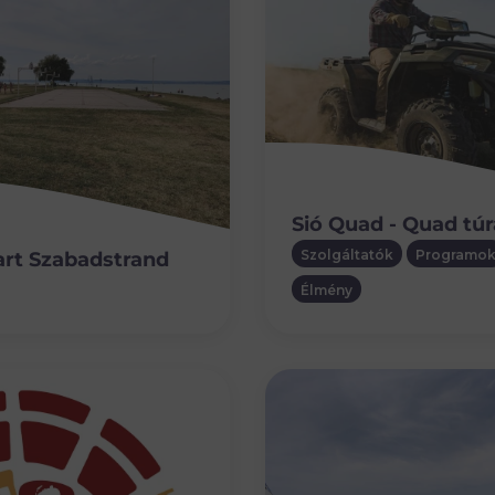
Sió Quad - Quad tú
Szolgáltatók
Programo
art Szabadstrand
Élmény