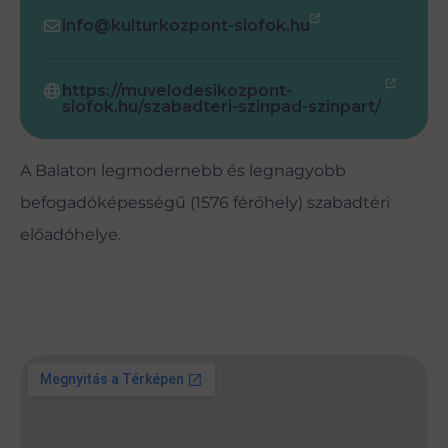
info@kulturkozpont-siofok.hu
https://muvelodesikozpont-
siofok.hu/szabadteri-szinpad-szinpart/
A Balaton legmodernebb és legnagyobb
befogadóképességű (1576 férőhely) szabadtéri
előadóhelye.