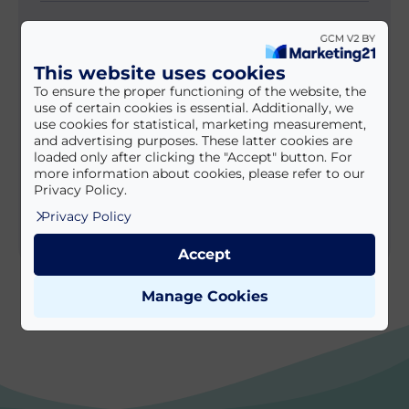
2025.10.22. 09:40
DetActive - nyomozz, fedezd
This website uses cookies
fel, oldd meg!
To ensure the proper functioning of the website, the
use of certain cookies is essential. Additionally, we
use cookies for statistical, marketing measurement,
and advertising purposes. These latter cookies are
loaded only after clicking the "Accept" button. For
2024.09.19. 13:30
more information about cookies, please refer to our
Privacy Policy.
Sió Quad - Quad túrák
Privacy Policy
Accept
Manage Cookies