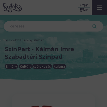
28
º
27º
Főoldal
Élmény
,
Kultúra
SzínPart - Kálmán Imre
Szabadtéri Színpad
Élmény
Kultúra
szórakozás
kultúra