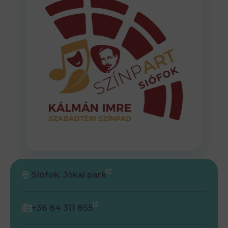
Siófok, Jókai park
+36 84 311 855