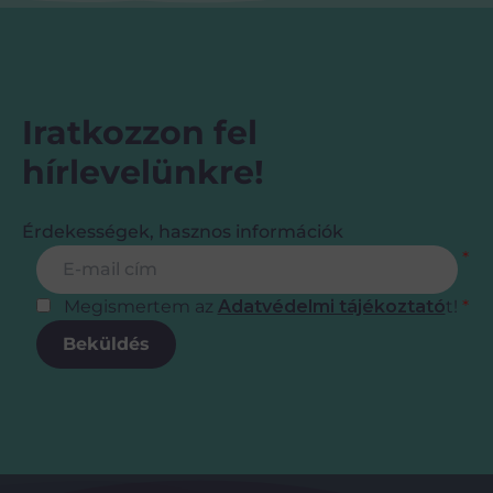
Iratkozzon fel
hírlevelünkre!
Érdekességek, hasznos információk
Feliratkozás
E-mail cím
*
Megismertem az
Adatvédelmi tájékoztató
t!
*
Beküldés