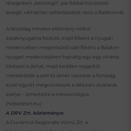
rétegeiben „becsorgó”, pár fokkal hűvösebb
levegő várhatóan szélerősödést okoz a Balatonnál.
A látszólag minden előzmény nélkül
északnyugatira forduló, majd főként a nyugati
medencében megerősödő szél főként a Balaton
nyugati medencéjében hajnalig egy-egy viharos
lökéssel is járhat, majd kedden reggeltől
mérséklődik a szél és ismét visszatér a forróság,
ezzel együtt megnövekszik a délutáni zivatarok
esélye – ismertette a meteorológus.
(hirbalaton.hu)
A DRV Zrt. közleménye:
A Dunántúli Regionális Vízmű Zrt. a