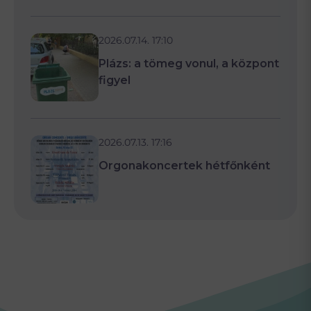
2026.07.14. 17:10
Plázs: a tömeg vonul, a központ
figyel
2026.07.13. 17:16
Orgonakoncertek hétfőnként