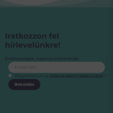
Iratkozzon fel
hírlevelünkre!
Érdekességek, hasznos információk
Feliratkozás
E-mail cím
*
Megismertem az
Adatvédelmi tájékoztató
t!
*
Beküldés