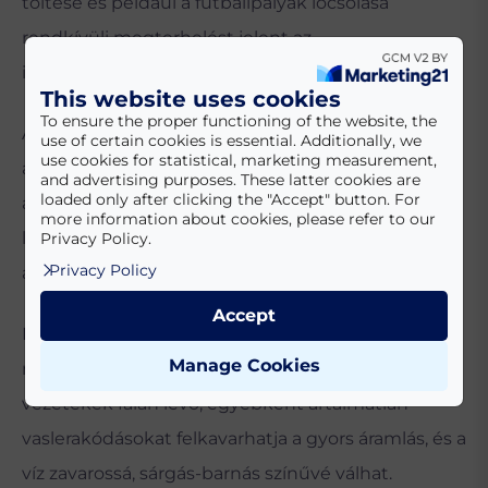
töltése és például a futballpályák locsolása
rendkívüli megterhelést jelent az
ivóvízhálózatoknak.
This website uses cookies
To ensure the proper functioning of the website, the
A locsolórendszereket programozzuk úgy, hogy ne
use of certain cookies is essential. Additionally, we
use cookies for statistical, marketing measurement,
az esti vagy reggeli csúcsidőszakban működjenek,
and advertising purposes. These latter cookies are
loaded only after clicking the "Accept" button. For
a nagy területek locsolását, a medencék töltését
more information about cookies, please refer to our
lehetőleg mellőzzük a hőségriasztások idején, és
Privacy Policy.
Privacy Policy
azokon kívül se a napi csúcsidőszakban végezzük.
Accept
Ez utóbbinál az is fontos, hogy ne hirtelen, nagy
Manage Cookies
nyomással engedjük meg a vizet, mert a
vezetékek falán lévő, egyébként ártalmatlan
vaslerakódásokat felkavarhatja a gyors áramlás, és a
víz zavarossá, sárgás-barnás színűvé válhat.