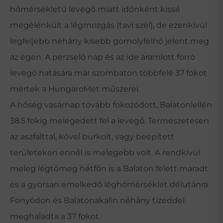
hőmérsékletű levegő miatt időnként kissé
megélénkült a légmozgás (tavi szél), de ezenkívül
legfeljebb néhány kisebb gomolyfelhő jelent meg
az égen. A perzselő nap és az ide áramlott forró
levegő hatására már szombaton többfelé 37 fokot
mértek a HungaroMet műszerei.
A hőség vasárnap tovább fokozódott, Balatonlellén
38.5 fokig melegedett fel a levegő. Természetesen
az aszfalttal, kővel burkolt, vagy beépített
területeken ennél is melegebb volt. A rendkívül
meleg légtömeg hétfőn is a Balaton felett maradt
és a gyorsan emelkedő léghőmérséklet délutánra
Fonyódon és Balatonakalin néhány tizeddel
meghaladta a 37 fokot.