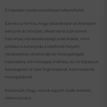
Ez lassabb medencetöltéssel elkerülhető.
Ezenkívül fontos, hogy takarékosan és felelősen
bánjunk az ivóvízzel, alkalmazva a jól ismert
háztartási víztakarékossági praktikákat, mint
például a zuhanyzás a kádfürdő helyett,
víztakarékos vécétartály és mosogatógép
használata, teli mosógép indítása, és ne folyassuk
feleslegesen a vizet fogmosásnál, kézmosásnál,
mosogatásnál.
Köszönjük, hogy velünk együtt óvják értékes
vízkincsünket.