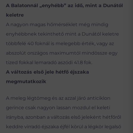
A Balatonnál „enyhébb” az idő, mint a Dunától
keletre
A nagyon magas hőmérséklet még mindig
enyhébbnek tekinthető mint a Dunától keletre
többfelé 40 foknál is melegebb érték, vagy az
abszolút országos maximumtól mindössze egy
tized fokkal lemaradó aszódi 41.8 fok.
A változás első jele hétfő éjszaka
megmutatkozik
A meleg légtömeg és az azzal járó anticiklon
gerince csak nagyon lassan mozdul el keleti
irányba, azonban a változás első jeleként hétfőről
keddre virradó éjszaka éjfél körül a légkör legalsó