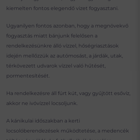
kiemelten fontos elegendő vizet fogyasztani.
Ugyanilyen fontos azonban, hogy a megnövekvő
fogyasztás miatt bánjunk felelősen a
rendelkezésünkre álló vízzel, hőségriasztások
idején mellőzzük az autómosást, a járdák, utak,
térkövezett udvarok vízzel való hűtését,
pormentesítését.
Ha rendelkezésre áll fúrt kút, vagy gyűjtött esővíz,
akkor ne ivóvízzel locsoljunk.
A kánikulai időszakban a kerti
locsolóberendezések működtetése, a medencék