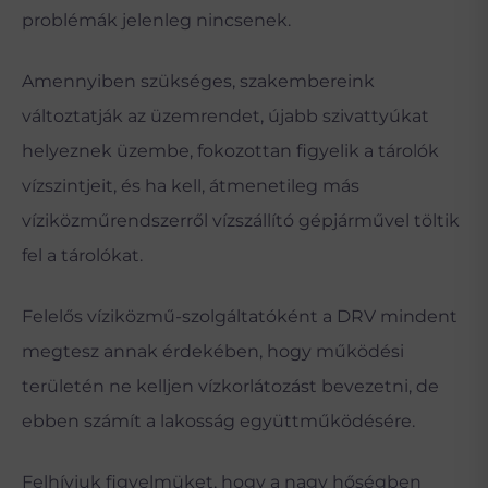
problémák jelenleg nincsenek.
Amennyiben szükséges, szakembereink
változtatják az üzemrendet, újabb szivattyúkat
helyeznek üzembe, fokozottan figyelik a tárolók
vízszintjeit, és ha kell, átmenetileg más
víziközműrendszerről vízszállító gépjárművel töltik
fel a tárolókat.
Felelős víziközmű-szolgáltatóként a DRV mindent
megtesz annak érdekében, hogy működési
területén ne kelljen vízkorlátozást bevezetni, de
ebben számít a lakosság együttműködésére.
Felhívjuk figyelmüket, hogy a nagy hőségben