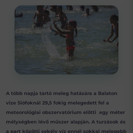
A több napja tartó meleg hatására a Balaton
vize Siófoknál 29,5 fokig melegedett fel a
meteorológiai obszervatórium előtti egy méter
mélységben lévő műszer alapján. A turzások és
a part közötti sekély víz ennél sokkal melegebb