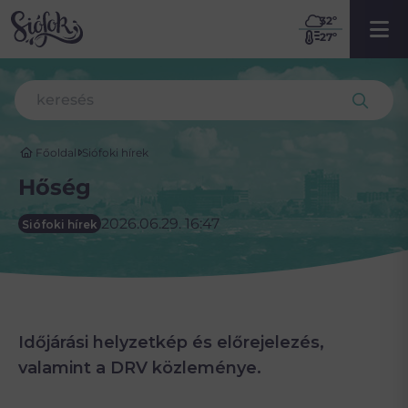
32
º
27º
Főoldal
Siófoki hírek
Hőség
2026.06.29. 16:47
Siófoki hírek
Időjárási helyzetkép és előrejelezés,
valamint a DRV közleménye.