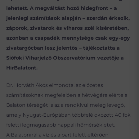
lehetett. A megváltást hozó hidegfront – a
jelenlegi számítások alapján – szerdán érkezik,
záporok, zivatarok és viharos szél kíséretében,
azonban a csapadék mennyisége csak egy-egy
zivatargócban lesz jelentős – tájékoztatta a
Siófoki Viharjelző Obszervatórium vezetője a
HírBalatont.
Dr. Horváth Ákos elmondta, az előzetes
számításoknak megfelelően a hétvégére elérte a
Balaton térségét is az a rendkívül meleg levegő,
amely Nyugat-Európában többfelé okozott 40 fok
feletti legmagasabb nappali hőmérsékletet.
A Balatonnál a víz és a part felett eltérően