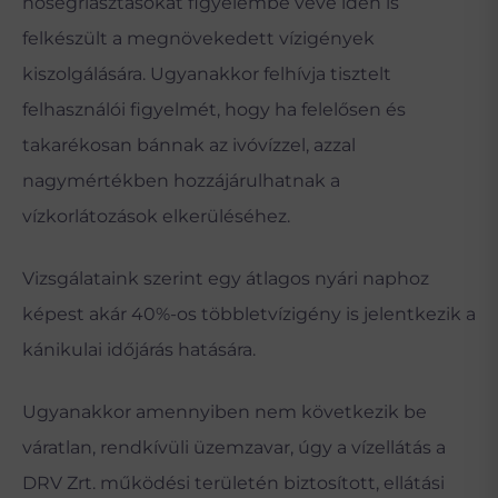
hőségriasztásokat figyelembe véve idén is
felkészült a megnövekedett vízigények
kiszolgálására. Ugyanakkor felhívja tisztelt
felhasználói figyelmét, hogy ha felelősen és
takarékosan bánnak az ivóvízzel, azzal
nagymértékben hozzájárulhatnak a
vízkorlátozások elkerüléséhez.
Vizsgálataink szerint egy átlagos nyári naphoz
képest akár 40%-os többletvízigény is jelentkezik a
kánikulai időjárás hatására.
Ugyanakkor amennyiben nem következik be
váratlan, rendkívüli üzemzavar, úgy a vízellátás a
DRV Zrt. működési területén biztosított, ellátási