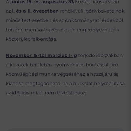
A
június 15. és augusztus 31.
közötti időszakban
az
I. és a II. övezetben
rendkívüli igénybevételnek
minősített esetben és az önkormányzati érdekből
történő munkavégzés esetén engedélyezhető a
közterület felbontása.
November 15-től március 1-ig
terjedő időszakban
a közutak területén nyomvonalas bontással járó
közműépítési munka végzéséhez a hozzájárulás
kiadása megtagadható, ha a burkolat helyreállítása
az időjárás miatt nem biztosítható.