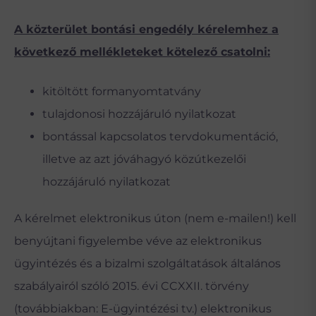
A közterület bontási engedély kérelemhez a
következő mellékleteket kötelező csatolni:
kitöltött formanyomtatvány
tulajdonosi hozzájáruló nyilatkozat
bontással kapcsolatos tervdokumentáció,
illetve az azt jóváhagyó közútkezelői
hozzájáruló nyilatkozat
A kérelmet elektronikus úton (nem e-mailen!) kell
benyújtani figyelembe véve az elektronikus
ügyintézés és a bizalmi szolgáltatások általános
szabályairól szóló 2015. évi CCXXII. törvény
(továbbiakban: E-ügyintézési tv.) elektronikus