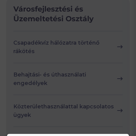
Városfejlesztési és
Üzemeltetési Osztály
Csapadékvíz hálózatra történő
rákötés
Behajtási- és úthasználati
engedélyek
Közterülethasználattal kapcsolatos
ügyek