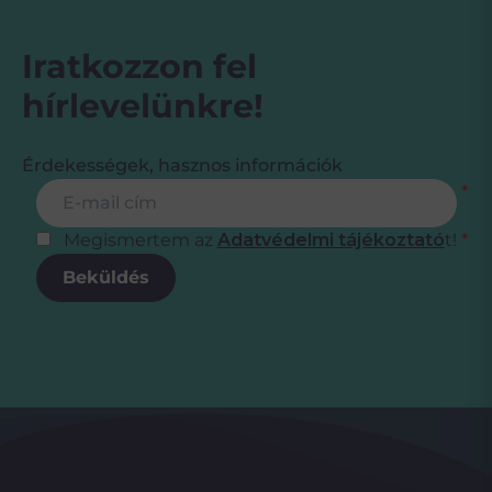
Iratkozzon fel
hírlevelünkre!
Érdekességek, hasznos információk
Feliratkozás
E-mail cím
*
Megismertem az
Adatvédelmi tájékoztató
t!
*
Beküldés