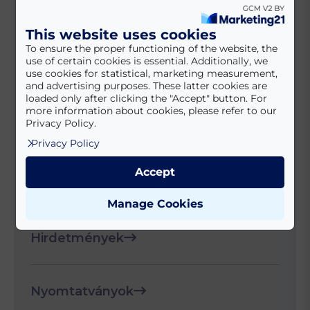
Méhek bejelentése, vándoroltatása
This website uses cookies
To ensure the proper functioning of the website, the
Közterület bontási engedély
use of certain cookies is essential. Additionally, we
use cookies for statistical, marketing measurement,
and advertising purposes. These latter cookies are
loaded only after clicking the "Accept" button. For
more information about cookies, please refer to our
Ebtartással kapcsolatos
Privacy Policy.
kötelezettségek
Privacy Policy
Accept
Mikromobilitási pontok
Manage Cookies
Hirdetmények
Nyomtatványok