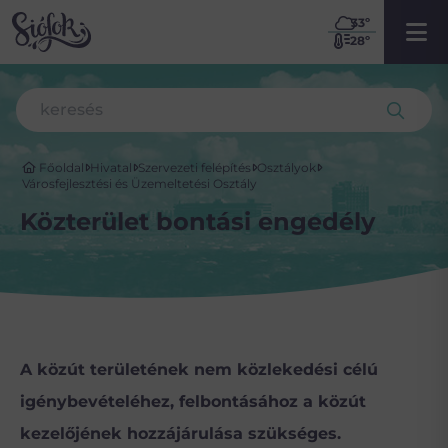
33
º
28º
Főoldal
Hivatal
Szervezeti felépítés
Osztályok
Városfejlesztési és Üzemeltetési Osztály
Közterület bontási engedély
A közút területének nem közlekedési célú
igénybevételéhez, felbontásához a közút
kezelőjének hozzájárulása szükséges.