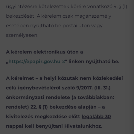
ügyintézésre kötelezettek körére vonatkozó 9. § (1)
bekezdését! A kérelem csak magánszemély
esetében nyújtható be postai úton vagy
személyesen.
A kérelem elektronikus úton a
„
https://epapir.gov.hu
" linken nyújtható be.
A kérelmet – a helyi közutak nem közlekedési
célú igénybevételéről szóló 9/2017. (III. 31.)
önkormányzati rendelete (a továbbiakban:
rendelet) 22. § (1) bekezdése alapján – a
kivitelezés megkezdése előtt
legalább 30
nappal
kell benyújtani Hivatalunkhoz.