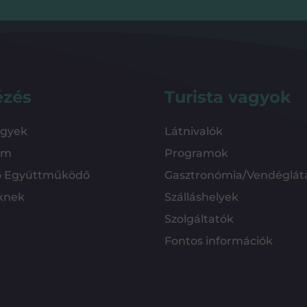
ézés
Turista vagyok
ügyek
Látnivalók
em
Programok
ó Együttműködő
Gasztronómia/Vendéglát
knek
Szálláshelyek
Szolgáltatók
Fontos információk