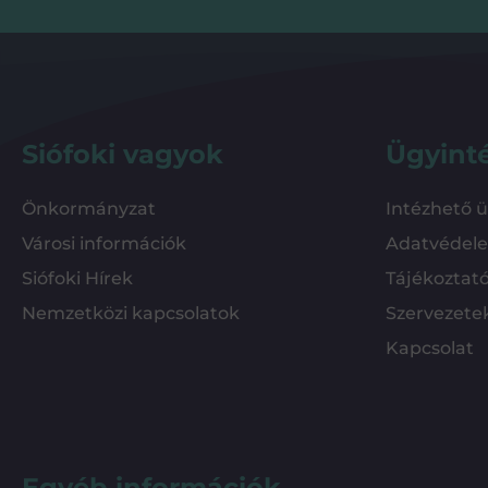
Siófoki vagyok
Ügyint
Önkormányzat
Intézhető 
Városi információk
Adatvédel
Siófoki Hírek
Tájékoztat
Nemzetközi kapcsolatok
Szervezete
Kapcsolat
Egyéb információk