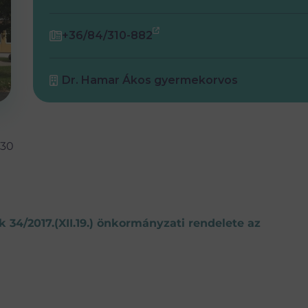
+36/84/310-882
Dr. Hamar Ákos gyermekorvos
.30
34/2017.(XII.19.) önkormányzati rendelete az