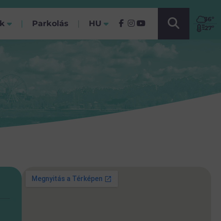
VÁLASSZ NYELVET!
36
º
ók
Parkolás
HU
(Jelenlegi)
27º