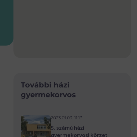
További házi
gyermekorvos
2023.01.03. 11:13
5. számú házi
gyermekorvosi körzet