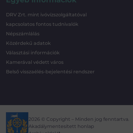
DRV Zrt. mint ivóvízszolgáltatóval
kapcsolatos fontos tudnivalók
Népszámlálás
Közérdekű adatok
Választási információk
Kamerával védett város
Belső visszaélés-bejelentési rendszer
2026 © Copyright – Minden jog fenntartva.
Akadálymentesített honlap