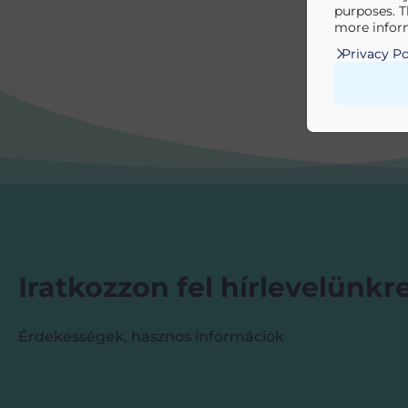
purposes. T
more inform
Privacy Po
Iratkozzon fel hírlevelünkre
Érdekességek, hasznos információk