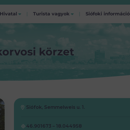
Hivatal
Turista vagyok
Siófoki informáci
orvosi körzet
Siófok, Semmelweis u. 1.
46.901673 – 18.044958