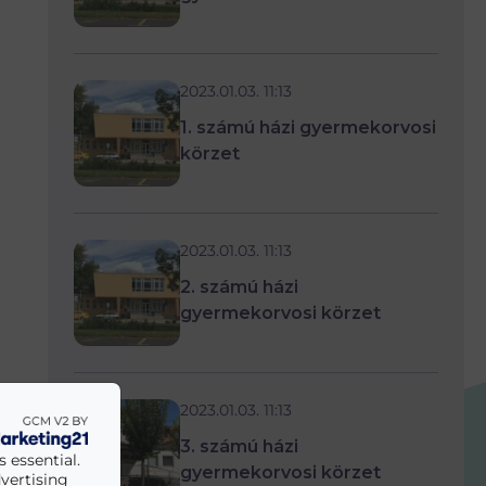
2023.01.03. 11:13
1. számú házi gyermekorvosi
körzet
2023.01.03. 11:13
2. számú házi
gyermekorvosi körzet
2023.01.03. 11:13
3. számú házi
 essential.
gyermekorvosi körzet
vertising