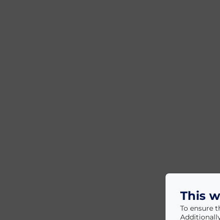
This w
To ensure t
Additionall