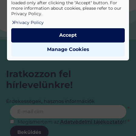
loaded only after clicking the "Accept" button. For
more information about cookies, please refer to our
Privacy Policy.
Privacy Policy
Accept
Manage Cookies
Iratkozzon fel
hírlevelünkre!
Érdekességek, hasznos információk
Feliratkozás
E-mail cím
*
Megismertem az
Adatvédelmi tájékoztató
t!
*
Beküldés