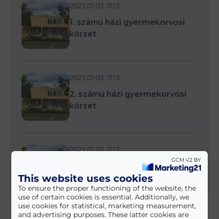
2023.01.03. 11:13
1. számú házi gyermekorvosi
körzet
2023.01.03. 11:13
2. számú házi gyermekorvosi
körzet
2023.01.03. 11:13
4. számú házi gyermekorvosi
This website uses cookies
körzet
To ensure the proper functioning of the website, the
use of certain cookies is essential. Additionally, we
use cookies for statistical, marketing measurement,
and advertising purposes. These latter cookies are