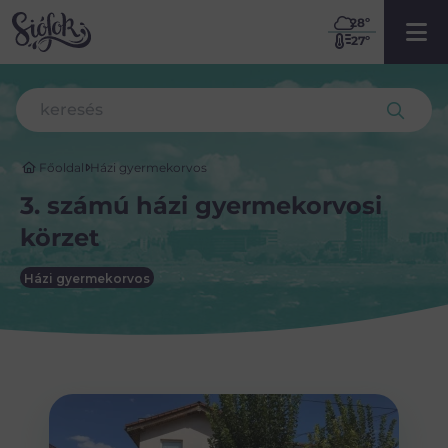
28
º
27º
Főoldal
Házi gyermekorvos
3. számú házi gyermekorvosi
körzet
Házi gyermekorvos