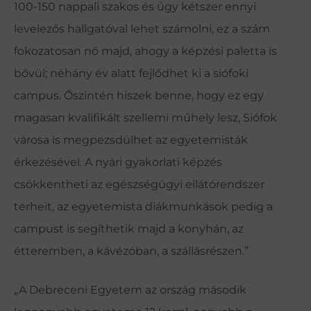
100-150 nappali szakos és úgy kétszer ennyi
levelezős hallgatóval lehet számolni, ez a szám
fokozatosan nő majd, ahogy a képzési paletta is
bővül; néhány év alatt fejlődhet ki a siófoki
campus. Őszintén hiszek benne, hogy ez egy
magasan kvalifikált szellemi műhely lesz, Siófok
városa is megpezsdülhet az egyetemisták
érkezésével. A nyári gyakorlati képzés
csökkentheti az egészségügyi ellátórendszer
terheit, az egyetemista diákmunkások pedig a
campust is segíthetik majd a konyhán, az
étteremben, a kávézóban, a szállásrészen.”
„A Debreceni Egyetem az ország második