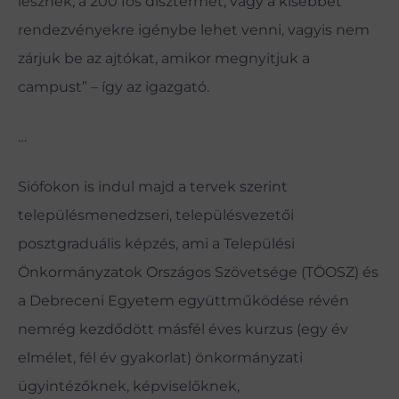
lesznek, a 200 fős dísztermet, vagy a kisebbet
rendezvényekre igénybe lehet venni, vagyis nem
zárjuk be az ajtókat, amikor megnyitjuk a
campust” – így az igazgató.
…
Siófokon is indul majd a tervek szerint
településmenedzseri, településvezetői
posztgraduális képzés, ami a Települési
Önkormányzatok Országos Szövetsége (TÖOSZ) és
a Debreceni Egyetem együttműködése révén
nemrég kezdődött másfél éves kurzus (egy év
elmélet, fél év gyakorlat) önkormányzati
ügyintézőknek, képviselőknek,