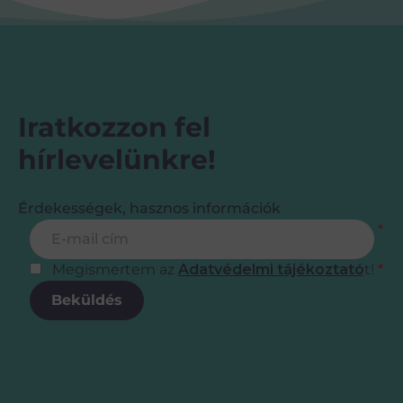
Iratkozzon fel
hírlevelünkre!
Érdekességek, hasznos információk
Feliratkozás
E-mail cím
*
Megismertem az
Adatvédelmi tájékoztató
t!
*
Beküldés