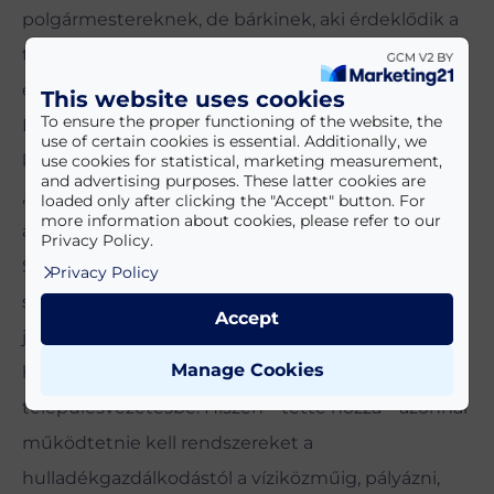
polgármestereknek, de bárkinek, aki érdeklődik a
településvezetés iránt. Schmidt Jenő TÖOSZ-
elnökként és előadóként így került kapcsolatba a
This website uses cookies
To ensure the proper functioning of the website, the
Debreceni Egyetemmel, annak vezetésével és így
use of certain cookies is essential. Additionally, we
került szóba, hogy a Dunántúl felé is nyitnának.
use cookies for statistical, marketing measurement,
and advertising purposes. These latter cookies are
„Siófokot ajánlottam, a továbbiakat már a város és
loaded only after clicking the "Accept" button. For
more information about cookies, please refer to our
az egyetem vezetése tárgyalta le” – árulta el a
Privacy Policy.
Siófoki Híreknek a campusigazgató. Schmidt
Privacy Policy
szerint egyébként ez a „polgármesterképző” a
Accept
jövőbe mutat, mert hosszú távon aligha tartható,
Manage Cookies
hogy kellő ismeretek híján kerüljön valaki a
településvezetésbe. Hiszen – tette hozzá – azonnal
működtetnie kell rendszereket a
hulladékgazdálkodástól a víziközműig, pályázni,