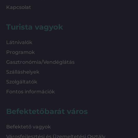
Kapcsolat
Turista vagyok
Látnivalók
Programok
Gasztronómia/Vendéglátás
Szálláshelyek
Szolgáltatók
Fontos információk
Befektetőbarát város
Befektető vagyok
Városfejlesztési és Üzemeltetési Osztály