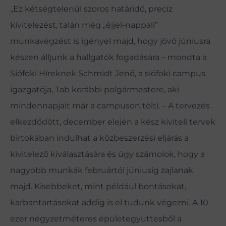
„Ez kétségtelenül szoros határidő, precíz
kivitelezést, talán még „éjjel-nappali”
munkavégzést is igényel majd, hogy jövő júniusra
készen álljunk a hallgatók fogadására – mondta a
Siófoki Híreknek Schmidt Jenő, a siófoki campus
igazgatója, Tab korábbi polgármestere, aki
mindennapjait már a campuson tölti. – A tervezés
elkezdődött, december elején a kész kiviteli tervek
birtokában indulhat a közbeszerzési eljárás a
kivitelező kiválasztására és úgy számolok, hogy a
nagyobb munkák februártól júniusig zajlanak
majd. Kisebbeket, mint például bontásokat,
karbantartásokat addig is el tudunk végezni. A 10
ezer négyzetméteres épületegyüttesből a