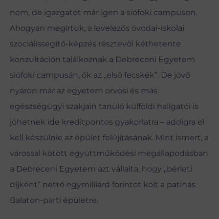
nem, de igazgatót már igen a siófoki campuson.
Ahogyan megírtuk, a levelezős óvodai-iskolai
szociálissegítő-képzés résztevői kéthetente
konzultáción találkoznak a Debreceni Egyetem
siófoki campusán, ők az „első fecskék”. De jövő
nyáron már az egyetem orvosi és más
egészségügyi szakjain tanuló külföldi hallgatói is
jöhetnek ide kreditpontos gyakorlatra – addigra el
kell készülnie az épület felújításának. Mint ismert, a
várossal kötött együttműködési megállapodásban
a Debreceni Egyetem azt vállalta, hogy „bérleti
díjként” nettó egymilliárd forintot költ a patinás
Balaton-parti épületre.