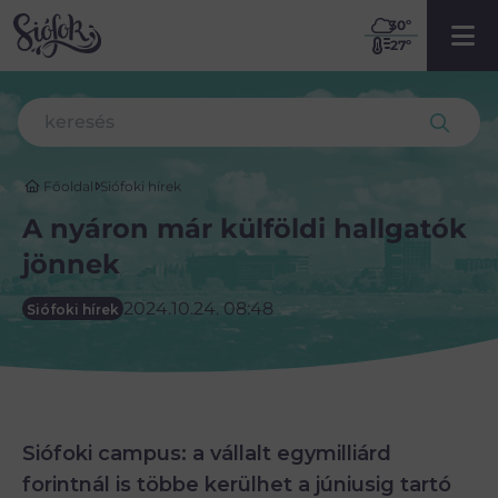
30
º
27º
Főoldal
Siófoki hírek
A nyáron már külföldi hallgatók
jönnek
2024.10.24. 08:48
Siófoki hírek
Siófoki campus: a vállalt egymilliárd
forintnál is többe kerülhet a júniusig tartó