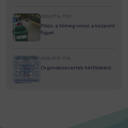
2026.07.14. 17:10
Plázs: a tömeg vonul, a központ
figyel
2026.07.13. 17:16
Orgonakoncertek hétfőnként