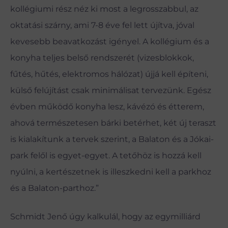
kollégiumi rész néz ki most a legrosszabbul, az
oktatási szárny, ami 7-8 éve fel lett újítva, jóval
kevesebb beavatkozást igényel. A kollégium és a
konyha teljes belső rendszerét (vizesblokkok,
fűtés, hűtés, elektromos hálózat) újjá kell építeni,
külső felújítást csak minimálisat tervezünk. Egész
évben működő konyha lesz, kávézó és étterem,
ahová természetesen bárki betérhet, két új teraszt
is kialakítunk a tervek szerint, a Balaton és a Jókai-
park felől is egyet-egyet. A tetőhöz is hozzá kell
nyúlni, a kertészetnek is illeszkedni kell a parkhoz
és a Balaton-parthoz.”
Schmidt Jenő úgy kalkulál, hogy az egymilliárd