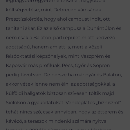
legnagyobb egyeteme 12 karral, nagyobb a
költségvetése, mint Debrecen városának.
Presztízskérdés, hogy ahol campust indít, ott
tanítani akar. Ez az első campusa a Dunántúlon és
nem csak a Balaton-parti épület miatt kedvező
adottságú, hanem amiatt is, mert a közeli
felsőoktatási képzőhelyek, mint Veszprém és
Kaposvár más profilúak, Pécs, Győr és Sopron
pedig távol van. De persze ha már nyár és Balaton,
akkor vétek lenne nem élni az adottságokkal, a
külföldi hallgatók biztosan szívesen töltik majd
Siófokon a gyakorlatukat. Vendéglátós „bizniszről”
tehát nincs szó, csak annyiban, hogy az étterem és
kávézó, a teraszok mindenki számára nyitva