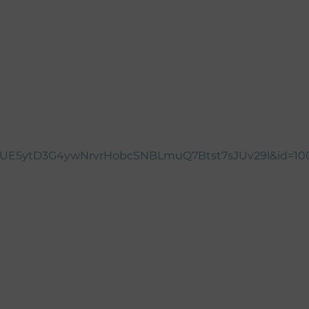
UE5ytD3G4ywNrvrHobcSNBLmuQ7Btst7sJUv29l&id=10