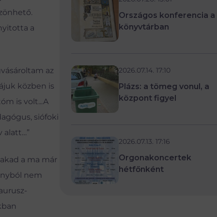
zönhető.
Országos konferencia a
könyvtárban
yitotta a
2026.07.14. 17:10
vásároltam az
ájuk közben is
Plázs: a tömeg vonul, a
központ figyel
m is volt...A
dagógus, siófoki
 alatt…”
2026.07.13. 17:16
Orgonakoncertek
 akad a ma már
hétfőnként
ványból nem
aurusz-
ákban