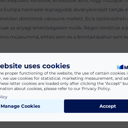
nertelepülést kerestek, értesültek arról, hogy hozzájuk 
 Európa harmadik legnagyobb ásványbörzéjét tartják é
etően döntöttek városunk mellett. Ez is ösztönözheti 
 csak az anyagi lehetőségeken múlik. Régen kinőttük a p
át anno múzeummá, ehhez sem és a fenntartásához sem 
g a régi helyen várja az ásványbarátokat Kövecses-Varg
ebsite uses cookies
he proper functioning of the website, the use of certain cookies is
y, we use cookies for statistical, marketing measurement, and ad
hese latter cookies are loaded only after clicking the "Accept" bu
ation about cookies, please refer to our Privacy Policy.
licy
Manage Cookies
Accept