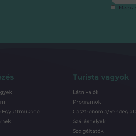
Megis
ézés
Turista vagyok
ügyek
Látnivalók
em
Programok
ó Együttműködő
Gasztronómia/Vendéglát
knek
Szálláshelyek
Szolgáltatók