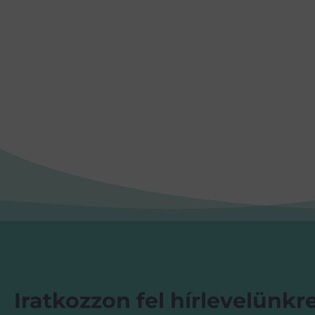
Iratkozzon fel hírlevelünkre