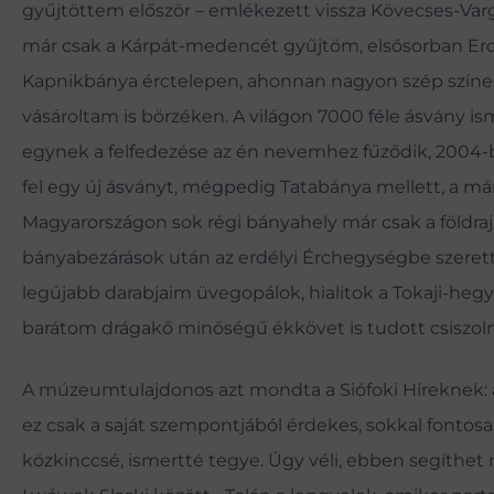
gyűjtöttem először – emlékezett vissza Kövecses-Varg
már csak a Kárpát-medencét gyűjtöm, elsősorban Erdé
Kapnikbánya érctelepen, ahonnan nagyon szép színes,
vásároltam is börzéken. A világon 7000 f
éle ásv
á
ny is
egynek a felfedezése az én nevem
hez
fűződik, 2004-b
fel egy új ásványt, mégpedig Tatabánya mellett, a má
Magyarországon sok régi bányahely már csak a földra
b
ányabezárások után az erdélyi Érchegységbe szerette
legújabb darabjaim üvegopálok, hialitok a Tokaji-heg
barátom drágakő minőségű ékkövet is tudott csiszolni
A múzeumtulajdonos azt mondta a Siófoki Híreknek: a
ez csak a saját szempontjából érdekes, sokkal fonto
közkinccsé, ismertté tegye. Úgy véli, ebben segíthet n