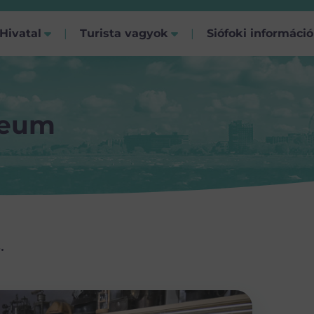
Hivatal
Turista vagyok
Siófoki informáci
zeum
s.