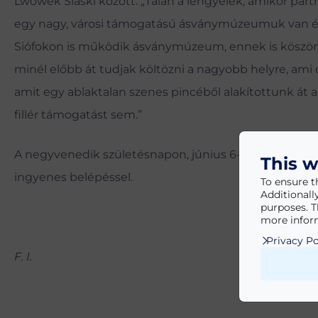
Lwówek Slaski között. „Talán a lengyelek, amikor part
egy nagy, városi támogatású ásványmúzeumuk van és
Siófokon is működik ásványmúzeum, ennek is köszönh
minél előbb át tudjak költözni a nagyobb helyre, ami
amit egy ablaktalan szenes pincéből alakítottunk 
fillér támogatást sem.”
A negyvenedik születésnapon, június 6-án egyelőre mé
This w
ingyenes belépéssel.
To ensure t
Additionall
purposes. T
more inform
Privacy Po
F. I.