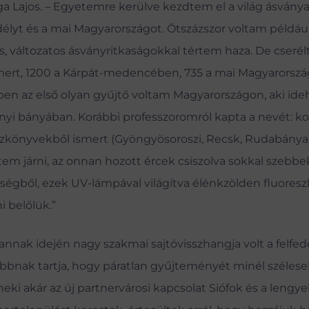
a Lajos. – Egyetemre kerülve kezdtem el a világ ásványa
lyt és a mai Magyarországot. Ötszázszor voltam például 
 változatos ásványritkaságokkal tértem haza. De cseré
mert, 1200 a Kárpát-medencében, 735 a mai Magyarorszá
en az első oly
an
gyűjtő voltam Magyarországon, aki ide
nyi bányában. Korábbi professzoromról kapta a nevét: ko
jzkönyvekből ismert (Gyöngyösoroszi, Recsk, Rudabánya)
m járni, az onnan hozott ércek csiszolva sokkal szebbek
ységből, ezek UV-lámpával világítva élénkzölden fluoresz
 belőlük.”
nnak idején nagy szakmai sajtóvisszhangja volt a felfe
sabbnak tartja, hogy páratlan gyűjteményét minél széles
eki akár az új partnervárosi kapcsolat Siófok és a lengye