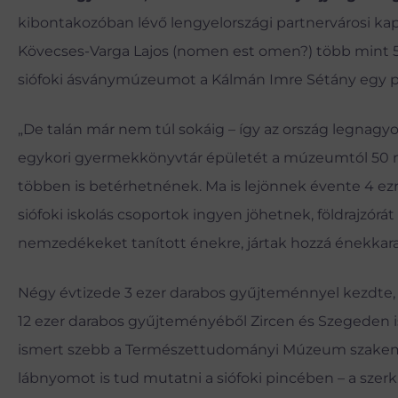
kibontakozóban lévő lengyelországi partnervárosi k
Kövecses-Varga Lajos (nomen est omen?) több mint 50
siófoki ásványmúzeumot a Kálmán Imre Sétány egy pin
„De talán már nem túl sokáig – így az ország legn
egykori gyermekkönyvtár épületét a múzeumtól 50 mét
többen is betérhetnének. Ma is lejönnek évente 4 ezr
siófoki iskolás csoportok ingyen jöhetnek, földrajzórá
nemzedékeket tanított énekre, jártak hozzá énekkara –
Négy évtizede 3 ezer darabos gyűjteménnyel kezdte
12 ezer darabos gyűjteményéből Zircen és Szegeden is,
ismert szebb a Természettudományi Múzeum szakemb
lábnyomot is tud mutatni a siófoki pincében – a szer