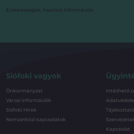
Érdekességek, hasznos információk
Siófoki vagyok
Ügyint
Önkormányzat
Intézhető 
Városi információk
Adatvédel
Siófoki Hírek
Tájékoztat
Nemzetközi kapcsolatok
Szervezete
Kapcsolat