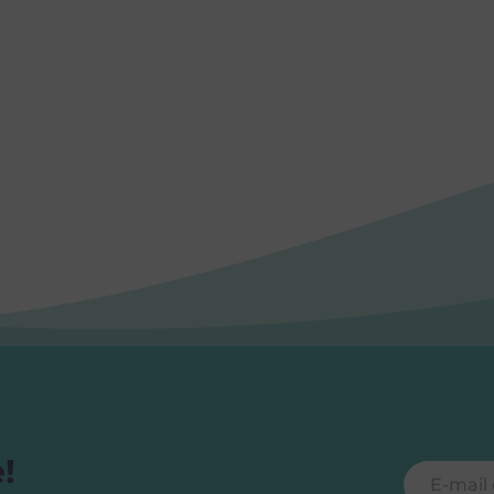
!
Feliratkoz
E-mail cí