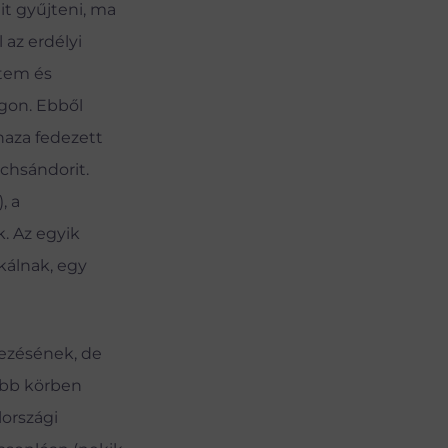
it gyűjteni, ma
az erdélyi
ltem és
gon. Ebből
haza fedezett
chsándorit.
, a
. Az egyik
kálnak, egy
dezésének, de
ebb körben
lországi