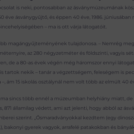
apcsolat is neki, pontosabban az ásványmúzeumának kös
 éve ásványgyűjtő, és éppen 40 éve, 1986. júniusában n
cehelyiségében – ma is ott várja látogatóit.
agyobb magángyűjteményének tulajdonosa. – Nemrég meg
ernyire, az 280 négyzetméter és földszinti, vagyis sét
en, de a 80-as évek végén még háromszor ennyi látogató
t is tartok nekik – tanár a végzettségem, feleségem is pe
, ám 15 iskolás osztálynál nem volt több az elmúlt 40 év
, ma sincs több ennél a múzeumban helyhiány miatt, de
 871 államilag védett, ami azt jelenti, hogy abból az ás
erei szerint. „Ősmaradványokkal kezdtem (egy dinosz
k.), bakonyi gyerek vagyok, arrafelé patakokban és bány