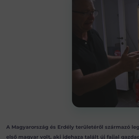
A Magyarország és Erdély területéről származó l
első magyar volt, aki idehaza talált új faj
jal
gazdagí