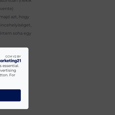
hasonlóan (nekik
vente)
majd azt, hogy
incehelyiséget,
kértem soha egy
a Lajos,
 essential.
vertising
tton. For