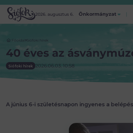
Önkormányzat
2026. augusztus 6.
Főoldal
Siófoki hírek
40 éves az ásványmú
2026.06.03. 10:58
Siófoki hírek
A június 6-i születésnapon ingyenes a belépé