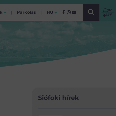
VÁLASSZ NYELVET!
36
º
ók
Parkolás
HU
(Jelenlegi)
27º
Siófoki hírek