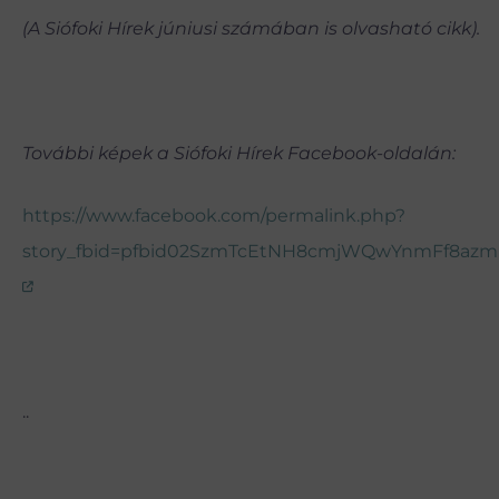
(A Siófoki Hírek júniusi számában is olvasható cikk).
További képek a Siófoki Hírek Facebook-oldalán:
https://www.facebook.com/permalink.php?
story_fbid=pfbid02SzmTcEtNH8cmjWQwYnmFf8azm
..