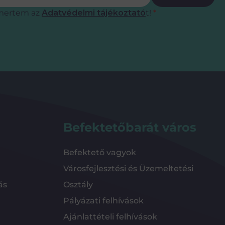
mertem az
Adatvédelmi tájékoztató
t!
*
Befektetőbarát város
Befektető vagyok
Városfejlesztési és Üzemeltetési
ás
Osztály
Pályázati felhívások
Ajánlattételi felhívások