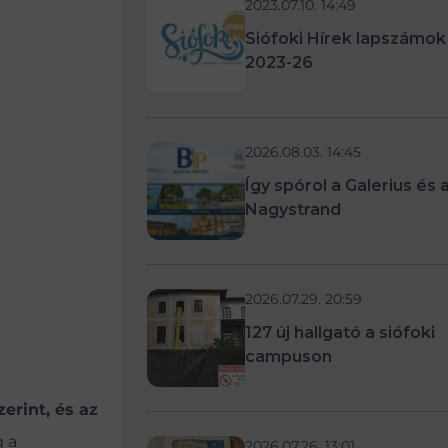
2023.07.10. 14:49
Siófoki Hírek lapszámok
2023-26
2026.08.03. 14:45
Így spórol a Galerius és 
Nagystrand
2026.07.29. 20:59
127 új hallgató a siófoki
campuson
zerint,
és
az
 a
2026.07.26. 13:01