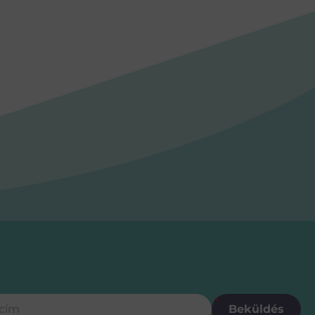
ás
m
*
Beküldés