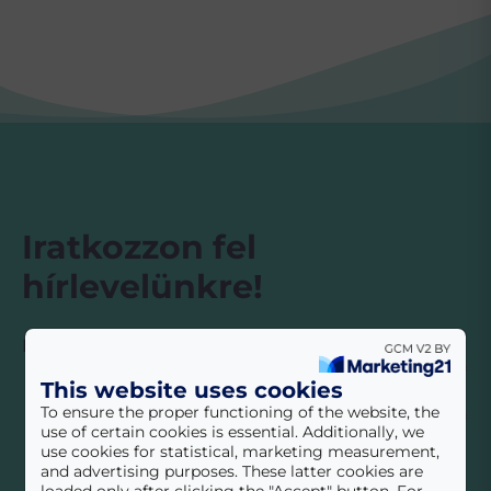
Iratkozzon fel
hírlevelünkre!
Érdekességek, hasznos információk
Feliratkozás
E-mail cím
*
This website uses cookies
To ensure the proper functioning of the website, the
Megismertem az
Adatvédelmi tájékoztató
t!
*
use of certain cookies is essential. Additionally, we
use cookies for statistical, marketing measurement,
Beküldés
and advertising purposes. These latter cookies are