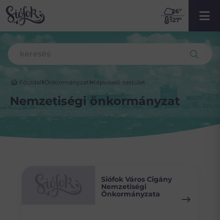
26
º
27º
Főoldal
Önkormányzat
Képviselő-testület
Nemzetiségi önkormányzat
Siófok Város Cigány
Nemzetiségi
Önkormányzata