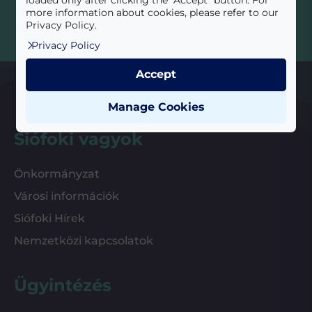
loaded only after clicking the "Accept" button. For
more information about cookies, please refer to our
Privacy Policy.
Privacy Policy
Accept
Manage Cookies
Siófoki vagyok
Önkormányzat
Városi információk
Siófoki Hírek
Nemzetközi kapcsolatok
Ügyintézés