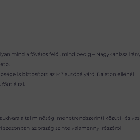
yán mind a főváros felől, mind pedig – Nagykanizsa irán
ető.
ge is biztosított az M7 autópályáról Balatonlellénél
 főút által.
audvara által minőségi menetrendszerinti közúti –és vas
ri szezonban az ország szinte valamennyi részéről