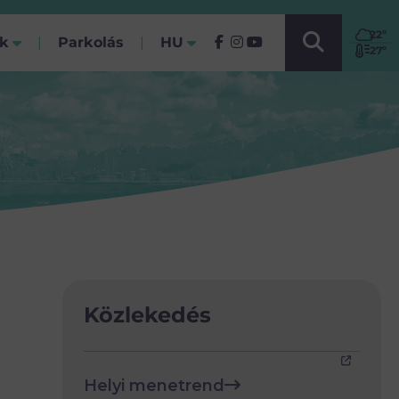
VÁLASSZ NYELVET!
22
º
ók
Parkolás
HU
(Jelenlegi)
27º
Közlekedés
Helyi menetrend