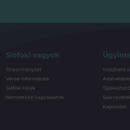
Siófoki vagyok
Ügyint
Önkormányzat
Intézhető 
Városi információk
Adatvédel
Siófoki Hírek
Tájékoztat
Nemzetközi kapcsolatok
Szervezete
Kapcsolat