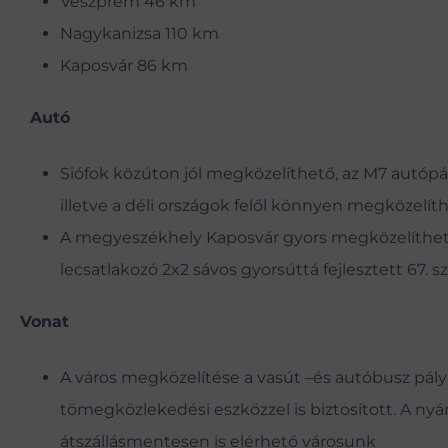
Veszprém 46 km
Nagykanizsa 110 km
Kaposvár 86 km
Autó
Siófok közúton jól megközelíthető, az M7 autópál
illetve a déli országok felől könnyen megközelíth
A megyeszékhely Kaposvár gyors megközelíthetősé
lecsatlakozó 2x2 sávos gyorsúttá fejlesztett 67. sz.
Vonat
A város megközelítése a vasút –és autóbusz pály
tömegközlekedési eszközzel is biztosított. A nyá
átszállásmentesen is elérhető városunk