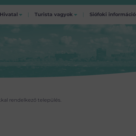
Hivatal
Turista vagyok
Siófoki informáci
kkal rendelkező település.