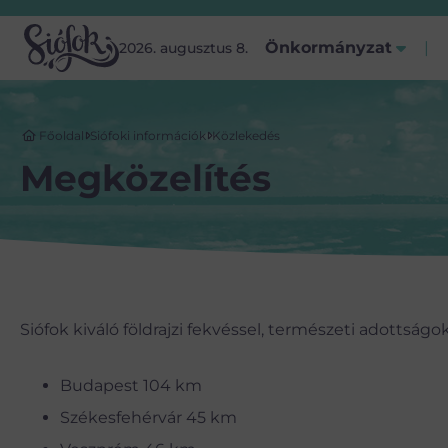
Önkormányzat
2026. augusztus 8.
Főoldal
Siófoki információk
Közlekedés
Megközelítés
Siófok kiváló földrajzi fekvéssel, természeti adottságo
Budapest 104 km
Székesfehérvár 45 km