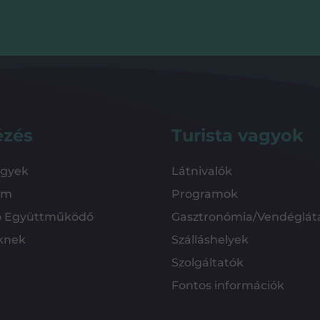
ézés
Turista vagyok
ügyek
Látnivalók
em
Programok
ó Együttműködő
Gasztronómia/Vendéglát
knek
Szálláshelyek
Szolgáltatók
Fontos információk