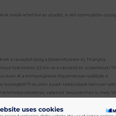
atok teszik lehetővé az utazást. A déli szomszédos orsz
nek a tavasztól őszig a Balatonfüredre és Tihanyba.
artozó Szántódrév (13 km-re a várostól) és a szemközti T
sz éven át a kompokjáratok folyamatosan szállítják a
ny községből 71-es úton a parti települések könnyen elé
háttértelepülésekhez, valamint Veszprémhez is, mely Sió
gyorsan elérhető.
ebsite uses cookies