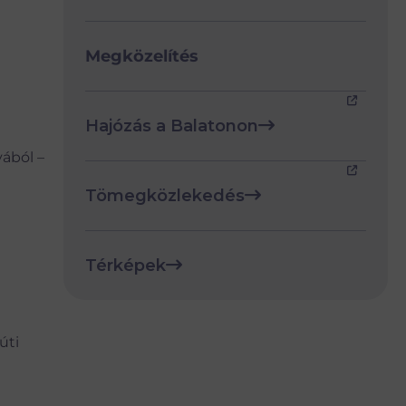
Megközelítés
Hajózás a Balatonon
yából –
Tömegközlekedés
Térképek
úti