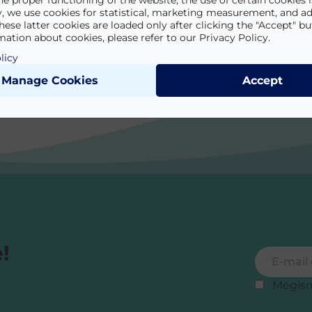
he proper functioning of the website, the use of certain cookies is
y, we use cookies for statistical, marketing measurement, and ad
hese latter cookies are loaded only after clicking the "Accept" bu
ation about cookies, please refer to our Privacy Policy.
licy
Manage Cookies
Accept
!
Feliratkoz
E-mail cí
Megis