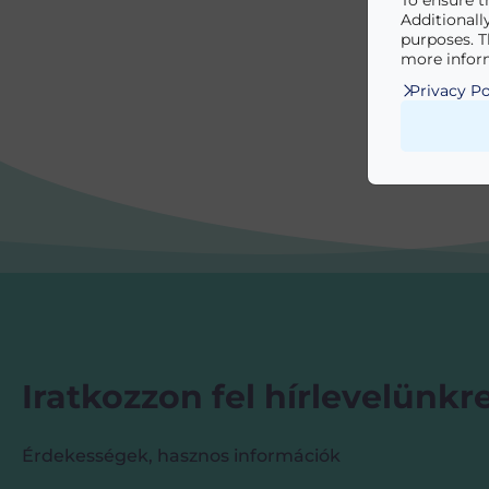
To ensure t
Additionall
purposes. T
more inform
Privacy Po
Iratkozzon fel hírlevelünkre
Érdekességek, hasznos információk