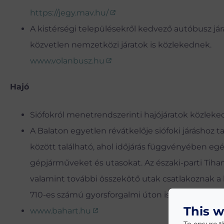
https://jegy.mav.hu/
A kistérségi településekről kedvező autóbusz jár
közvetlen nemzetközi járatok is közlekednek.
www.volanbusz.hu
Hajó
Siófokról menetrendszerinti hajójáratok közleked
A Balaton egyetlen révátkelője siófoki járáshoz t
között található, ahol időjárás függvényében egé
gépjárműveket és utasokat. Az északi-parti Tiha
valamint további összekötő utak csatlakoznak a 
710-es számú gyorsforgalmi úton is könnyen és 
This w
www.bahart.hu