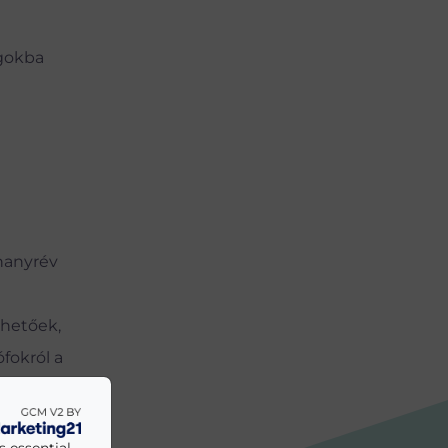
ágokba
ihanyrév
rhetőek,
fokról a