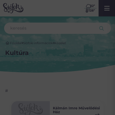
22
º
28º
Főoldal
Siófoki információk
Közélet
Kultúra
#
Kálmán Imre Művelődési
Ház