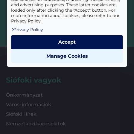
Megismertem az
Adatvédelmi tájékoztató
t!
*
and advertising purposes. These latter cookies are
loaded only after clicking the "Accept" button. For
Beküldés
more information about cookies, please refer to our
Privacy Policy.
Privacy Policy
Accept
Manage Cookies
Siófoki vagyok
Önkormányzat
Városi információk
Siófoki Hírek
Nemzetközi kapcsolatok