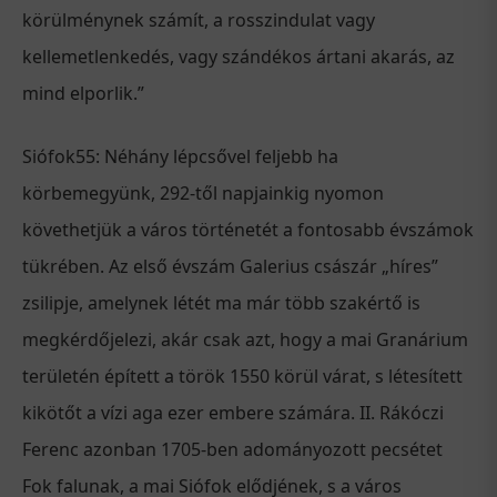
körülménynek számít, a rosszindulat vagy
kellemetlenkedés, vagy szándékos ártani akarás, az
mind elporlik.”
Siófok55: Néhány lépcsővel feljebb ha
körbemegyünk, 292-től napjainkig nyomon
követhetjük a város történetét a fontosabb évszámok
tükrében. Az első évszám Galerius császár „híres”
zsilipje, amelynek létét ma már több szakértő is
megkérdőjelezi, akár csak azt, hogy a mai Granárium
területén épített a török 1550 körül várat, s létesített
kikötőt a vízi aga ezer embere számára. II. Rákóczi
Ferenc azonban 1705-ben adományozott pecsétet
Fok falunak, a mai Siófok elődjének, s a város