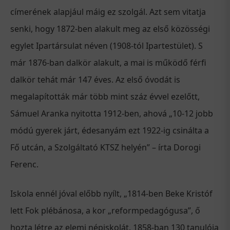
címerének alapjául máig ez szolgál. Azt sem vitatja
senki, hogy 1872-ben alakult meg az első közösségi
egylet Ipartársulat néven (1908-tól Ipartestület). S
már 1876-ban dalkör alakult, a mai is működő férfi
dalkör tehát már 147 éves. Az első óvodát is
megalapították már több mint száz évvel ezelőtt,
Sámuel Aranka nyitotta 1912-ben, ahová „10-12 jobb
módú gyerek járt, édesanyám ezt 1922-ig csinálta a
Fő utcán, a Szolgáltató KTSZ helyén” – írta Dorogi
Ferenc.
Iskola ennél jóval előbb nyílt, „1814-ben Beke Kristóf
lett Fok plébánosa, a kor „reformpedagógusa”, ő
hozta létre az elemi népiskolát. 1858-ban 130 tanulója