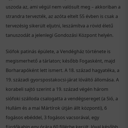
uszoda az, ami végül nem valósult meg – akkoriban a
strandra tervezték, az azóta eltelt 55 évben is csak a
tervezésig sikerült eljutni, leszámítva a rövid életű
tanuszodát a jelenlegi Gondozási Központ helyén.
Siófok patinás épülete, a Vendégház története is
megismerhető a tárlaton; később Fogasként, majd
Borharapóként lett ismert. A 18. század hagyatéka, a
19. századi gyorspostakocsi-járat lóváltó állomása. A
korabeli sajtó szerint a 19. század végén három
siófoki szálloda csalogatta a vendégsereget (a Sió, a
Hullám és a mai Mártírok útján állt központi), 6
fogásos ebéddel, 3 fogásos vacsorával, egy
fürdőkabin egy órára 60 fillérbe került. Jóval később,