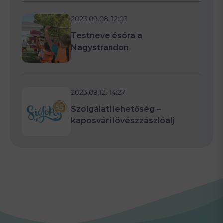
2023.09.08. 12:03
Testnevelésóra a
Nagystrandon
2023.09.12. 14:27
Szolgálati lehetőség –
kaposvári lövészzászlóalj