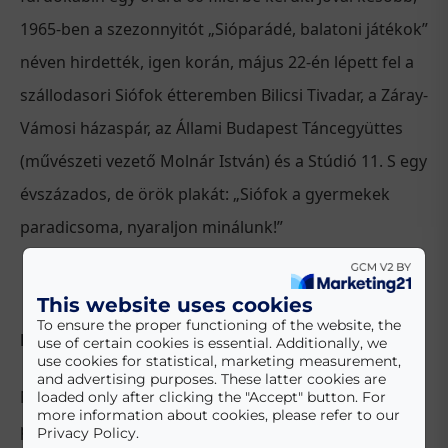
1965-ben a szezonnyitót „Sióparádé, balatoni játékok”
néven hirdették, igen korán, május 22-én lépett fel a
szállodasori Siófok étteremben Bilicsi Tivadar, a Záray-
Vámosi házaspár, az Állami Budapest Táncegyüttes
(művészeti vezető Molnár István) és a Stúdió 11. S egy
évszázados, de örök plakát: „Siófok a gyermekek
paradicsoma, nyaraljon minálunk!”
This website uses cookies
To ensure the proper functioning of the website, the
Nem 45, hanem csak 41,3 méter
use of certain cookies is essential. Additionally, we
use cookies for statistical, marketing measurement,
and advertising purposes. These latter cookies are
Nem 45 méter magas a Víztorony, hanem csak 41,3 –
loaded only after clicking the "Accept" button. For
more information about cookies, please refer to our
pontosította az eddigi téves közléseket Tóth Lajos
Privacy Policy.