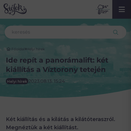
24
º
27º
Főoldal
Helyi hírek
Ide repít a panorámalift: két
kiállítás a Víztorony tetején
2023.08.13. 15:24
Helyi hírek
Két kiállítás és a kilátás a kilátóteraszról.
Megnéztük a két kiállítást.