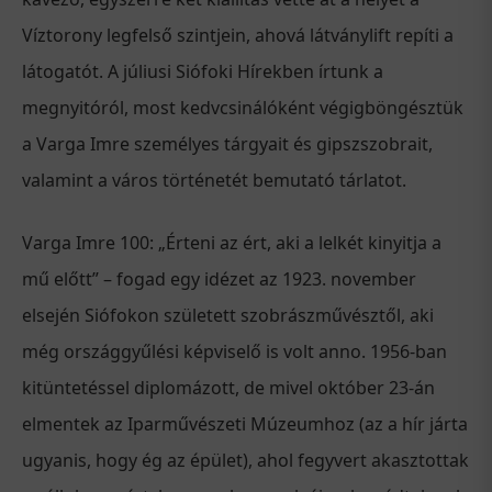
Víztorony legfelső szintjein, ahová látványlift repíti a
látogatót. A júliusi Siófoki Hírekben írtunk a
megnyitóról, most kedvcsinálóként végigböngésztük
a Varga Imre személyes tárgyait és gipszszobrait,
valamint a város történetét bemutató tárlatot.
Varga Imre 100: „Érteni az ért, aki a lelkét kinyitja a
mű előtt” – fogad egy idézet az 1923. november
elsején Siófokon született szobrászművésztől, aki
még országgyűlési képviselő is volt anno. 1956-ban
kitüntetéssel diplomázott, de mivel október 23-án
elmentek az Iparművészeti Múzeumhoz (az a hír járta
ugyanis, hogy ég az épület), ahol fegyvert akasztottak