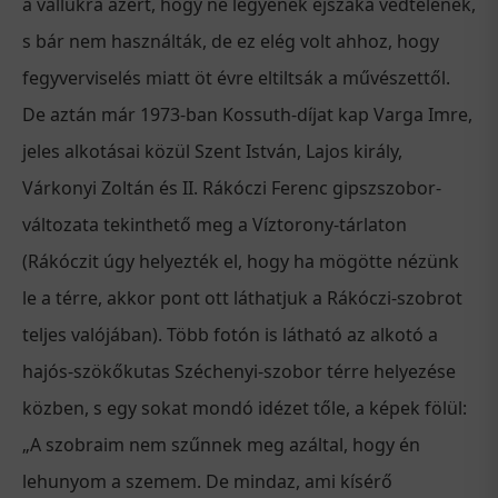
a vállukra azért, hogy ne legyenek éjszaka védtelenek,
s bár nem használták, de ez elég volt ahhoz, hogy
fegyverviselés miatt öt évre eltiltsák a művészettől.
De aztán már 1973-ban Kossuth-díjat kap Varga Imre,
jeles alkotásai közül Szent István, Lajos király,
Várkonyi Zoltán és II. Rákóczi Ferenc gipszszobor-
változata tekinthető meg a Víztorony-tárlaton
(Rákóczit úgy helyezték el, hogy ha mögötte nézünk
le a térre, akkor pont ott láthatjuk a Rákóczi-szobrot
teljes valójában). Több fotón is látható az alkotó a
hajós-szökőkutas Széchenyi-szobor térre helyezése
közben, s egy sokat mondó idézet tőle, a képek fölül:
„A szobraim nem szűnnek meg azáltal, hogy én
lehunyom a szemem. De mindaz, ami kísérő