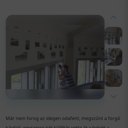
Már nem forog az idegen odafent, megszűnt a forgó
kávézó, egyszerre két kiállítás vette át a helyét a