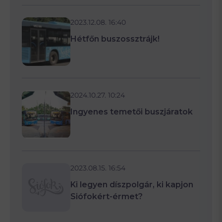
2023.12.08. 16:40
Hétfőn buszossztrájk!
2024.10.27. 10:24
Ingyenes temetői buszjáratok
2023.08.15. 16:54
Ki legyen díszpolgár, ki kapjon
Siófokért-érmet?