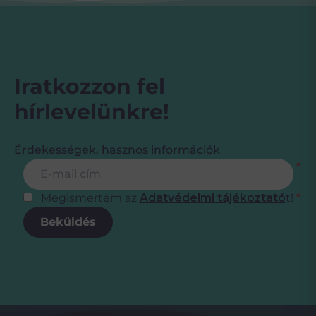
Iratkozzon fel
hírlevelünkre!
Érdekességek, hasznos információk
Feliratkozás
E-mail cím
*
Megismertem az
Adatvédelmi tájékoztató
t!
*
Beküldés