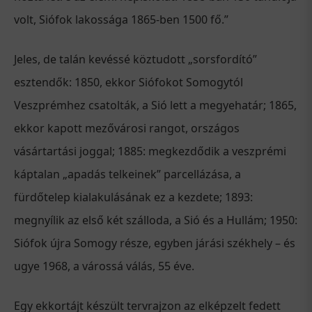
volt, Siófok lakossága 1865-ben 1500 fő.”
Jeles, de talán kevéssé köztudott „sorsfordító”
esztendők: 1850, ekkor Siófokot Somogytól
Veszprémhez csatolták, a Sió lett a megyehatár; 1865,
ekkor kapott mezővárosi rangot, országos
vásártartási joggal; 1885: megkezdődik a veszprémi
káptalan „apadás telkeinek” parcellázása, a
fürdőtelep kialakulásának ez a kezdete; 1893:
megnyílik az első két szálloda, a Sió és a Hullám; 1950:
Siófok újra Somogy része, egyben járási székhely – és
ugye 1968, a várossá válás, 55 éve.
Egy ekkortájt készült tervrajzon az elképzelt fedett