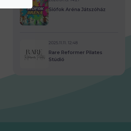
Siófok Aréna Játszóház
2025.11.11. 12:48
Rare Reformer Pilates
Stúdió