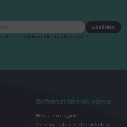
ás
m
*
Beküldés
mertem az
Adatvédelmi tájékoztató
t!
*
Befektetőbarát város
Befektető vagyok
Városfejlesztési és Üzemeltetési