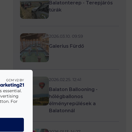
Balatonterep - Terepjárós
túrák
2026.03.10. 09:59
Galerius Fürdő
2026.02.25. 12:41
Balaton Ballooning -
 essential.
vertising
hőlégballonos
tton. For
élményrepülések a
Balatonnál
2026.01.13. 14:27