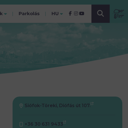
VÁLASSZ NYELVET!
30
º
ók
Parkolás
HU
(Jelenlegi)
27º
Siófok-Töreki, Diófás út 107.
+36 30 631 9433