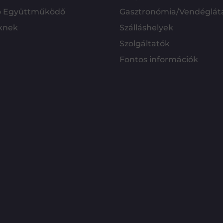
ó Együttműködő
Gasztronómia/Vendéglát
knek
Szálláshelyek
Szolgáltatók
Fontos információk