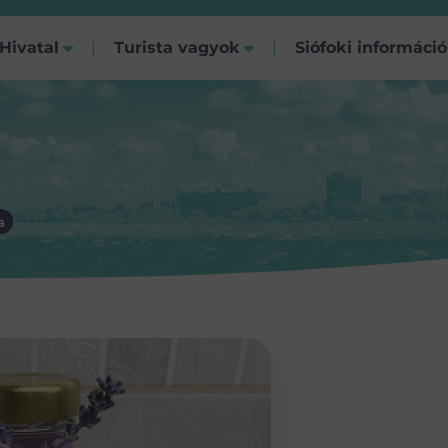
Hivatal
Turista vagyok
Siófoki informáci
a