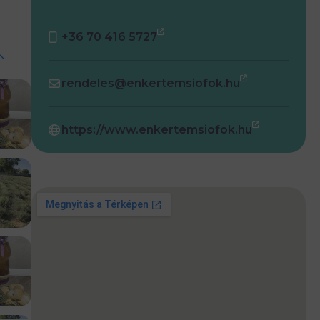
+36 70 416 5727
rendeles@enkertemsiofok.hu
https://www.enkertemsiofok.hu