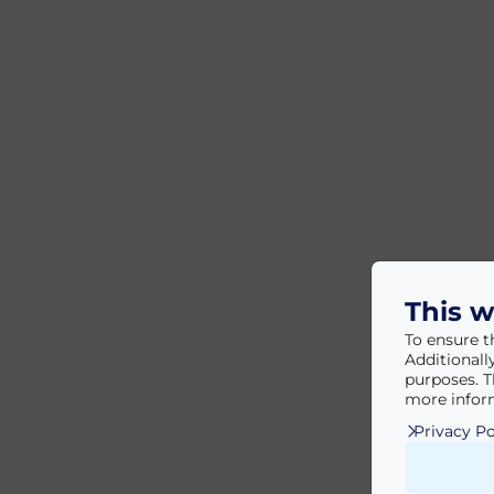
This w
To ensure t
Additionall
purposes. T
more inform
Privacy Po