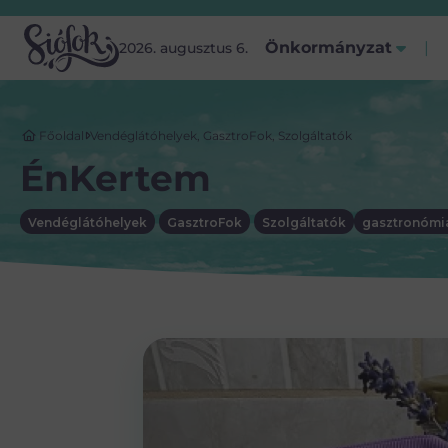
Önkormányzat
2026. augusztus 6.
Főoldal
Vendéglátóhelyek
,
GasztroFok
,
Szolgáltatók
ÉnKertem
Vendéglátóhelyek
GasztroFok
Szolgáltatók
gasztronómi