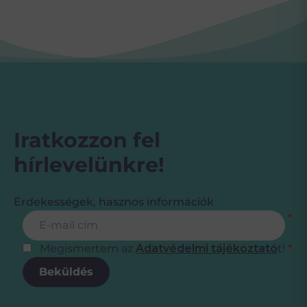
Iratkozzon fel
hírlevelünkre!
Érdekességek, hasznos információk
Feliratkozás
E-mail cím
*
Megismertem az
Adatvédelmi tájékoztató
t!
*
Beküldés