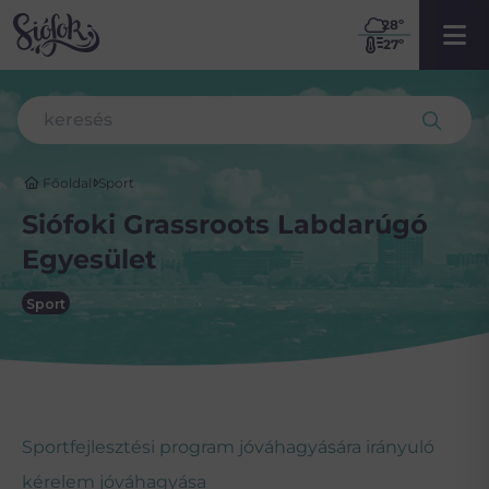
28
º
27º
Főoldal
Sport
Siófoki Grassroots Labdarúgó
Egyesület
Sport
Sportfejlesztési program jóváhagyására irányuló
kérelem jóváhagyása