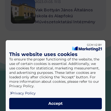
2023.01.03. 11:13
Vak Bottyán János Általános
Iskola és Alapfokú
Művészetoktatási Intézmény
This website uses cookies
To ensure the proper functioning of the website, the
use of certain cookies is essential. Additionally, we
use cookies for statistical, marketing measurement,
and advertising purposes. These latter cookies are
loaded only after clicking the "Accept" button. For
more information about cookies, please refer to our
Privacy Policy.
Privacy Policy
Iratkozzon fel
Accept
hírlevelünkre!