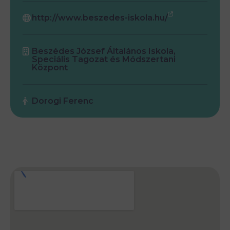
http://www.beszedes-iskola.hu/
Beszédes József Általános Iskola,
Speciális Tagozat és Módszertani
Központ
Dorogi Ferenc