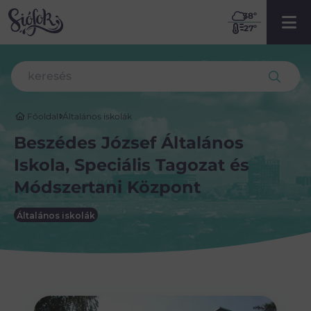
38
º
27º
Főoldal
Általános iskolák
Beszédes József Általános
Iskola, Speciális Tagozat és
Módszertani Központ
Általános iskolák