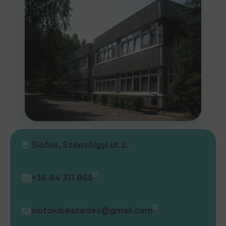
Siófok, Szépvölgyi út 2.
+36 84 311 865
siofokibeszedes@gmail.com