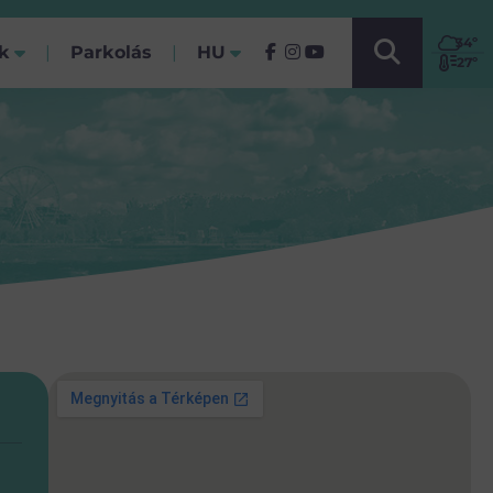
VÁLASSZ NYELVET!
34
º
ók
Parkolás
HU
(Jelenlegi)
27º