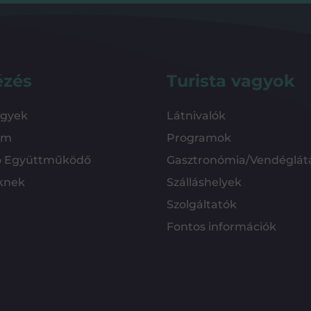
ézés
Turista vagyok
ügyek
Látnivalók
em
Programok
ó Együttműködő
Gasztronómia/Vendéglát
knek
Szálláshelyek
Szolgáltatók
Fontos információk