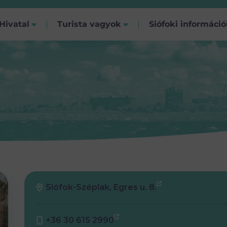
Hivatal
Turista vagyok
Siófoki informáci
Siófok-Széplak, Egres u. 8.
+36 30 615 2990