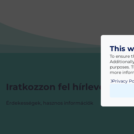
This w
To ensure t
Additionall
purposes. T
more inform
Privacy Po
Iratkozzon fel hírlevelünkre
Érdekességek, hasznos információk