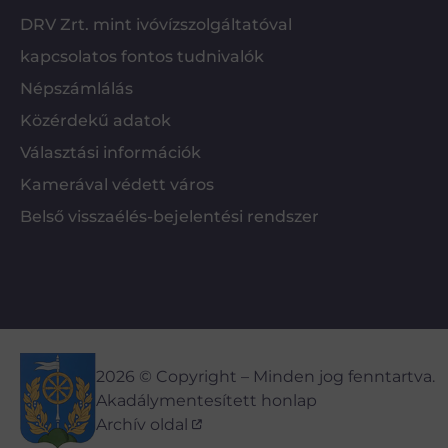
DRV Zrt. mint ivóvízszolgáltatóval
kapcsolatos fontos tudnivalók
Népszámlálás
Közérdekű adatok
Választási információk
Kamerával védett város
Belső visszaélés-bejelentési rendszer
2026 © Copyright – Minden jog fenntartva.
Akadálymentesített honlap
Archív oldal