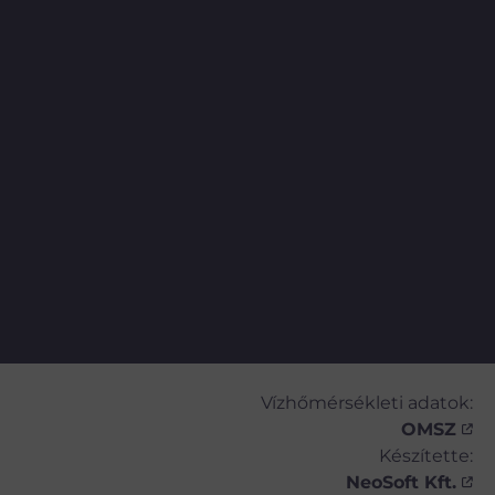
Vízhőmérsékleti adatok:
OMSZ
Készítette:
NeoSoft Kft.