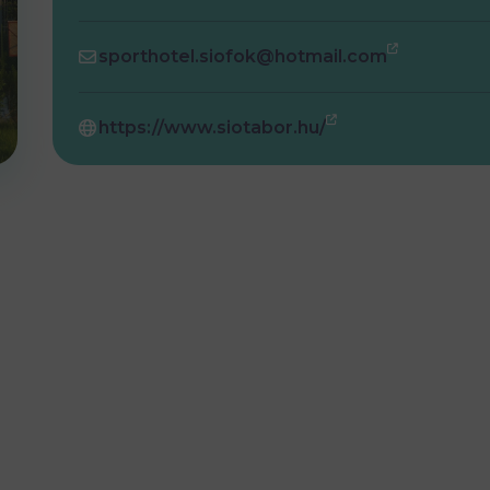
sporthotel.siofok@hotmail.com
https://www.siotabor.hu/