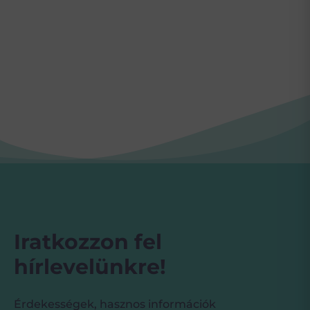
Iratkozzon fel
hírlevelünkre!
Érdekességek, hasznos információk