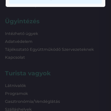
Nemzetközi kapcsolatok
Ügyintézés
Intézhető ügyek
Adatvédelem
Tájékoztató Együttműködő Szervezeteknek
Kapcsolat
Turista vagyok
Látnivalók
Programok
Gasztronómia/Vendéglátás
Szálláshelyek