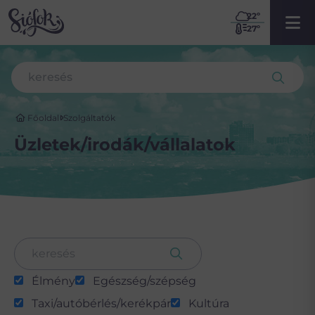
22
º
27º
Főoldal
Szolgáltatók
Üzletek/irodák/vállalatok
Élmény
Egészség/szépség
Taxi/autóbérlés/kerékpár
Kultúra