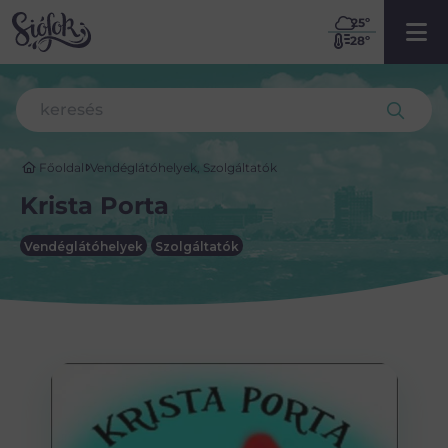
25
º
28º
Főoldal
Vendéglátóhelyek
,
Szolgáltatók
Krista Porta
Vendéglátóhelyek
Szolgáltatók