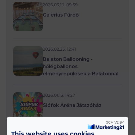
2026.03.10. 09:59
Galerius Fürdő
2026.02.25. 12:41
Balaton Ballooning -
hőlégballonos
élményrepülések a Balatonnál
2026.01.13. 14:27
Siófok Aréna Játszóház
This website uses cookies