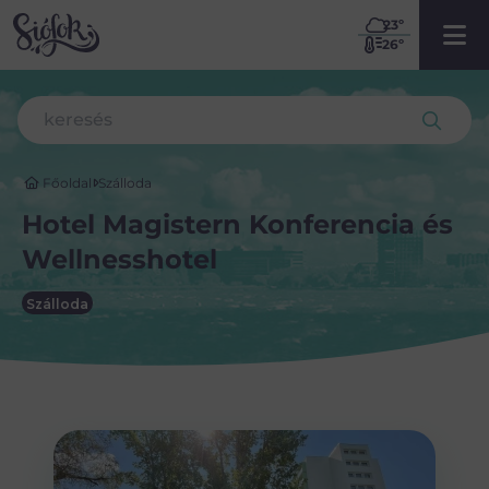
23
º
26º
Főoldal
Szálloda
Hotel Magistern Konferencia és
Wellnesshotel
Szálloda