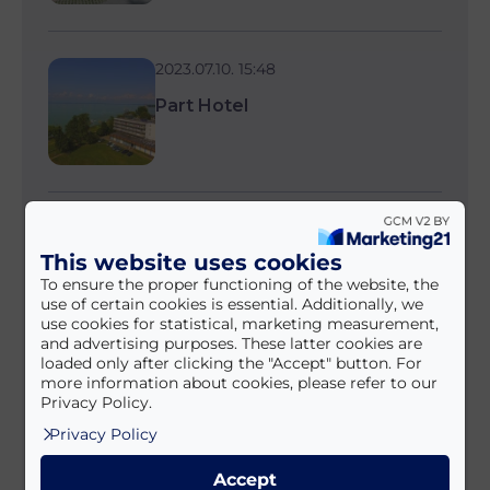
2023.07.10. 15:48
Part Hotel
2023.07.10. 15:40
This website uses cookies
Vénusz Hotel
To ensure the proper functioning of the website, the
use of certain cookies is essential. Additionally, we
use cookies for statistical, marketing measurement,
and advertising purposes. These latter cookies are
loaded only after clicking the "Accept" button. For
more information about cookies, please refer to our
2023.07.10. 15:28
Privacy Policy.
Renegade Hotel
Privacy Policy
Accept