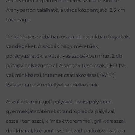
A közvetlen vízparti 9 emeletes szálloda Siófok-
Aranyparton található, a város központjától 2,5 km
távolságra.
117 kétágyas szobában és apartmanokban fogadják
vendégeket. A szobák nagy méretűek,
pótágyazhatók, a kétágyas szobákban max. 2 db
pótágy helyezhető el. A szobák tusolósak, LED TV-
vel, mini-bárral, internet csatlakozással, (WIFI)
Balatonra néző erkéllyel rendelkeznek.
A szálloda mini golf pályával, teniszpályákkal,
gyermekjátszótérrel, strandröplabda pályával,
asztali tenisszel, klímás étteremmel, grill-terasszal,
drinkbárral, központi széffel, zárt parkolóval várja a