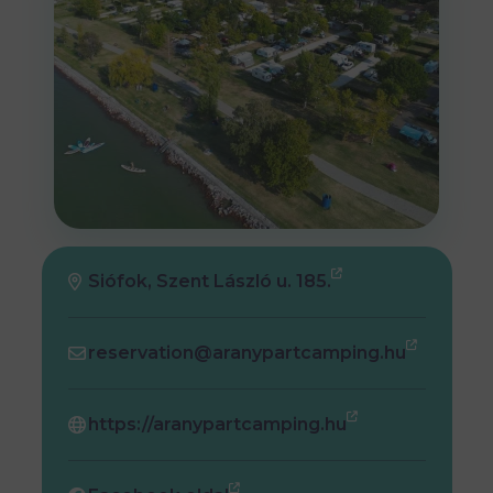
Siófok, Szent László u. 185.
reservation@aranypartcamping.hu
https://aranypartcamping.hu