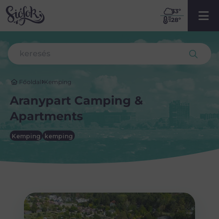
33
º
28º
Főoldal
Kemping
Aranypart Camping &
Apartments
Kemping
kemping