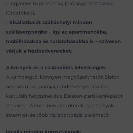
– ingyenes babacsomag (babaágy, etetőszék,
fürdetőkád),
–
kisállatbarát szálláshely: minden
szállásegységbe – így az apartmanokba,
mobilházakba és turistaházakba is – szívesen
várjuk a házikedvenceket.
A környék és a szabadidős lehetőségek:
A kempingtől könnyen megközelíthetők Siófok
népszerű programjai, rendezvényei, a város
kulturális helyszínei és a Balaton-parti kerékpárút
szakaszai. A közelben játszóterek, sportpályák,
éttermek és több vízi sportbázis is elérhető.
Ideális minden korosztálynak: