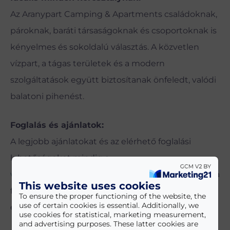
Az Aranypart Camping & Apartments családoknak,
pároknak, baráti társaságoknak és csoportoknak is
kényelmes és sokoldalú választás. A közvetlen
vízpart, a tágas területek és a modern
szolgáltatások együtt biztosítanak önfeledt, valódi
balatoni pihenést.
Foglalás és ajánlatok:
A legjobb ajánlatokat és az elérhető foglalási
lehetőségeket mindig a
www.aranypartcamping.hu
oldalon találják, ahol a
This website uses cookies
foglalás gyorsan, egyszerűen és biztonságosan
To ensure the proper functioning of the website, the
use of certain cookies is essential. Additionally, we
elvégezhető.
use cookies for statistical, marketing measurement,
and advertising purposes. These latter cookies are