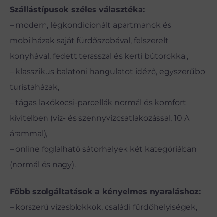
Szállástípusok széles választéka:
– modern, légkondicionált apartmanok és
mobilházak saját fürdőszobával, felszerelt
konyhával, fedett terasszal és kerti bútorokkal,
– klasszikus balatoni hangulatot idéző, egyszerűbb
turistaházak,
– tágas lakókocsi-parcellák normál és komfort
kivitelben (víz- és szennyvízcsatlakozással, 10 A
árammal),
– online foglalható sátorhelyek két kategóriában
(normál és nagy).
Főbb szolgáltatások a kényelmes nyaraláshoz:
– korszerű vizesblokkok, családi fürdőhelyiségek,