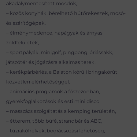
akadálymentesített mosdók,
– közös konyhák, bérelhető hűtőrekeszek, mosó-
és szárítógépek,
– élménymedence, napágyak és árnyas
zöldfelületek,
– sportpályák, minigolf, pingpong, óriássakk,
játszótér és jógázásra alkalmas terek,
– kerékpárbérlés, a Balaton körüli bringakörút
közvetlen elérhetőséggel,
– animációs programok a főszezonban,
gyerekfoglalkozások és esti mini disco,
– masszázs szolgáltatás a kemping területén,
– étterem, több büfé, strandbár és ABC,
– tűzrakóhelyek, bográcsozási lehetőség,