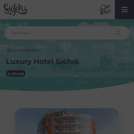
22
º
27º
Főoldal
Szálloda
Luxury Hotel Siófok
Szálloda