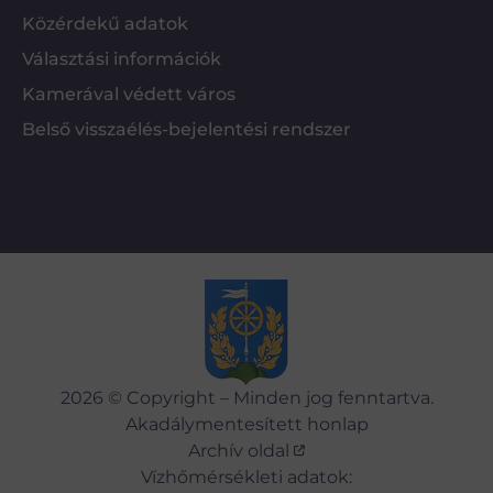
Közérdekű adatok
Választási információk
Kamerával védett város
Belső visszaélés-bejelentési rendszer
2026 © Copyright – Minden jog fenntartva.
Akadálymentesített honlap
Archív oldal
Vízhőmérsékleti adatok: