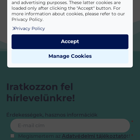
and advertising purposes. These latter cookies are
loaded only after clicking the "Accept" button. For
more information about cookies, please refer to our
Privacy Policy.
Privacy Policy
Accept
Manage Cookies
Iratkozzon fel
hírlevelünkre!
Érdekességek, hasznos információk
Feliratkozás
E-mail cím
*
Megismertem az
Adatvédelmi tájékoztató
t!
*