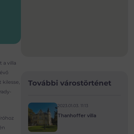
a villa
lévő
További várostörténet
 kilesse,
rady-
2023.01.03. 11:13
Thanhoffer villa
íróhoz
gén