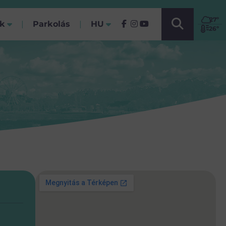
VÁLASSZ NYELVET!
27
º
ók
Parkolás
HU
(Jelenlegi)
26º