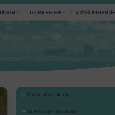
Hivatal
Turista vagyok
Siófoki informáci
Siófok, Mártírok útja
46.907443 – 18.048282