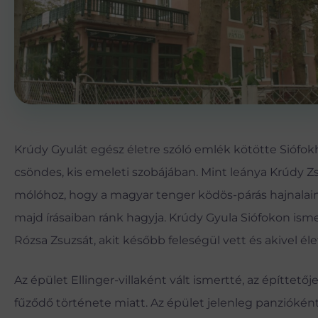
Krúdy Gyulát egész életre szóló emlék kötötte Siófokh
csöndes, kis emeleti szobájában. Mint leánya Krúdy Zs
mólóhoz, hogy a magyar tenger ködös-párás hajnalainak
majd írásaiban ránk hagyja. Krúdy Gyula Siófokon isme
Rózsa Zsuzsát, akit később feleségül vett és akivel él
Az épület Ellinger-villaként vált ismertté, az építtet
fűződő története miatt. Az épület jelenleg panziókén