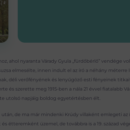
oz, ahol nyaranta Várady Gyula „fürdőbérlő” vendége volt 
uzsa elmesélte, innen indult el az író a néhány méterre 
, déli verőfényének és lenyűgöző esti fényeinek titkait
rte és szerette meg 1915-ben a nála 21 évvel fiatalabb Vá
ete utolsó napjáig boldog egyetértésben élt.
ője után, de ma már mindenki Krúdy villaként emlegeti az 
t és étteremként üzemel, de továbbra is a 19. század vé