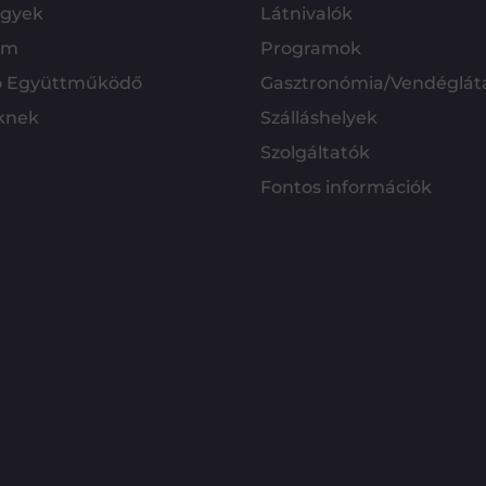
ügyek
Látnivalók
em
Programok
ó Együttműködő
Gasztronómia/Vendéglát
knek
Szálláshelyek
Szolgáltatók
Fontos információk