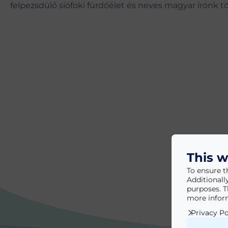
felpezsdülő siófoki fürdőélet és neves magyar írónk t
This w
To ensure t
Additionall
purposes. T
more inform
Privacy Po