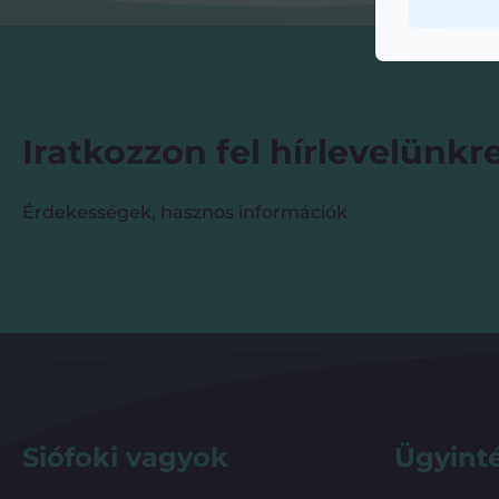
Iratkozzon fel hírlevelünkre
Érdekességek, hasznos információk
Siófoki vagyok
Ügyint