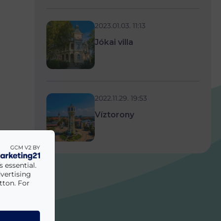
2023.01.03. 11:13
Jókai villa
2022.11.29. 19:53
Víztorony
 essential.
vertising
tton. For