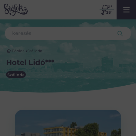
31
º
28º
Főoldal
Szálloda
Hotel Lidó***
Szálloda