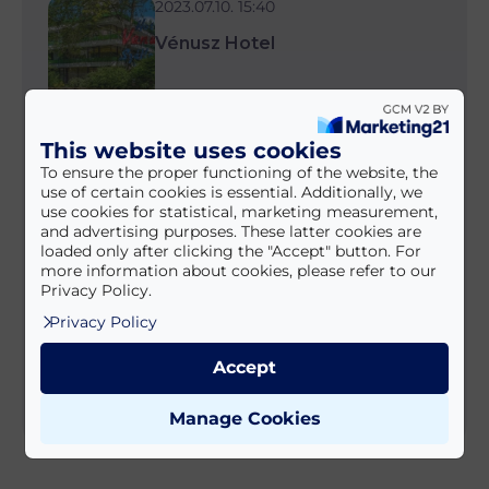
2023.07.10. 15:40
Vénusz Hotel
This website uses cookies
2023.07.10. 15:28
To ensure the proper functioning of the website, the
use of certain cookies is essential. Additionally, we
Renegade Hotel
use cookies for statistical, marketing measurement,
and advertising purposes. These latter cookies are
loaded only after clicking the "Accept" button. For
more information about cookies, please refer to our
Privacy Policy.
Privacy Policy
2023.07.10. 14:58
Piknik Wellness Hotel ***
Accept
Manage Cookies