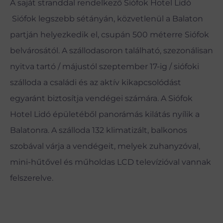
A saját stranddal rendelkező Siófok Hotel Lidó
Siófok legszebb sétányán, közvetlenül a Balaton
partján helyezkedik el, csupán 500 méterre Siófok
belvárosától. A szállodasoron található, szezonálisan
nyitva tartó / májustól szeptember 17-ig / siófoki
szálloda a családi és az aktív kikapcsolódást
egyaránt biztosítja vendégei számára. A Siófok
Hotel Lidó épületéből panorámás kilátás nyílik a
Balatonra. A szálloda 132 klimatizált, balkonos
szobával várja a vendégeit, melyek zuhanyzóval,
mini-hűtővel és műholdas LCD televízióval vannak
felszerelve.