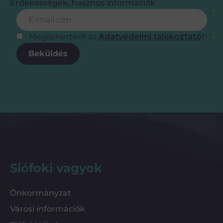
Érdekességek, hasznos információk
Feliratkozás
E-mail cím
*
Megismertem az
Adatvédelmi tájékoztató
t!
*
Beküldés
Siófoki vagyok
Önkormányzat
Városi információk