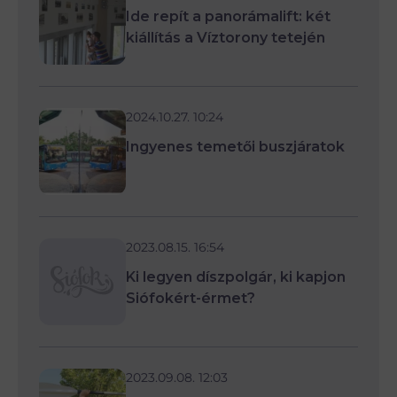
Ide repít a panorámalift: két
kiállítás a Víztorony tetején
2024.10.27. 10:24
Ingyenes temetői buszjáratok
2023.08.15. 16:54
Ki legyen díszpolgár, ki kapjon
Siófokért-érmet?
2023.09.08. 12:03