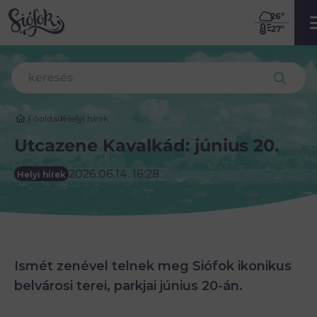
26
º
27º
Főoldal
Helyi hírek
Utcazene Kavalkád: június 20.
2026.06.14. 16:28
Helyi hírek
Ismét zenével telnek meg Siófok ikonikus
belvárosi terei, parkjai június 20-án.