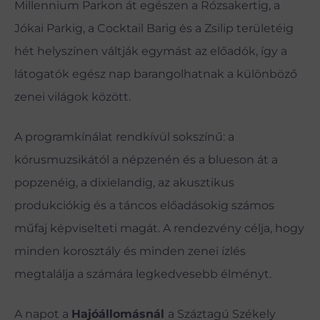
Millennium Parkon át egészen a Rózsakertig, a
Jókai Parkig, a Cocktail Barig és a Zsilip területéig
hét helyszínen váltják egymást az előadók, így a
látogatók egész nap barangolhatnak a különböző
zenei világok között.
A programkínálat rendkívül sokszínű: a
kórusmuzsikától a népzenén és a blueson át a
popzenéig, a dixielandig, az akusztikus
produkciókig és a táncos előadásokig számos
műfaj képviselteti magát. A rendezvény célja, hogy
minden korosztály és minden zenei ízlés
megtalálja a számára legkedvesebb élményt.
A napot a
Hajóállomásnál
a Száztagú Székely