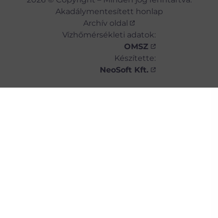
Akadálymentesített honlap
Archív oldal
Vízhőmérsékleti adatok:
OMSZ
Készítette:
NeoSoft Kft.