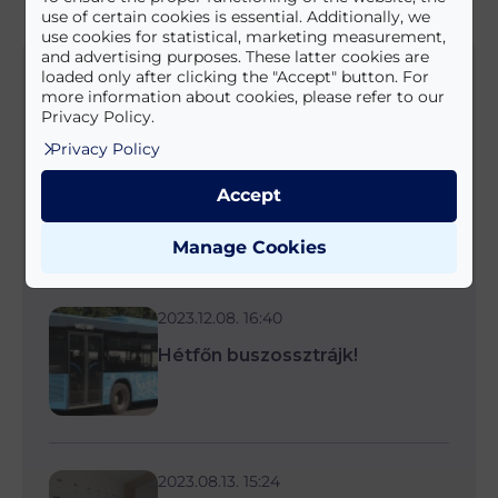
use of certain cookies is essential. Additionally, we
use cookies for statistical, marketing measurement,
and advertising purposes. These latter cookies are
Helyi hírek
loaded only after clicking the "Accept" button. For
more information about cookies, please refer to our
Privacy Policy.
Privacy Policy
2023.12.13. 09:10
Áramszünet
Accept
Manage Cookies
2023.12.08. 16:40
Hétfőn buszossztrájk!
2023.08.13. 15:24