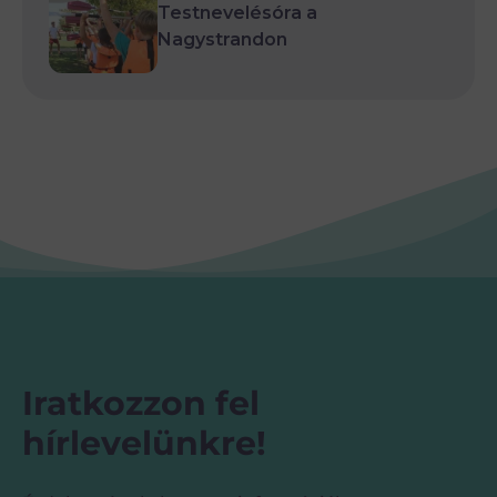
Testnevelésóra a
Nagystrandon
Iratkozzon fel
hírlevelünkre!