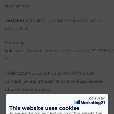
látogatható.
Részletes program:
II. Utcazene Kavalkád Siófok
június 20.
Esemény
link:
https://www.facebook.com/events/142825851264
Találkozzunk 2026. június 20-án Siófokon, és
ünnepeljük együtt a zenét a város legszínesebb
utcazenei eseményén!
This website uses cookies
To ensure the proper functioning of the website, the