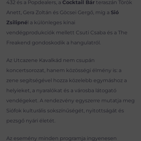
432 és a Popdealers, a
Cocktail Bár
teraszán Török
Anett, Gera Zoltán és Göcsei Gergő, míg a
Sió
Zsilipné
l a különleges kínai
vendégprodukciók mellett Csuti Csaba és a The
Freakend gondoskodik a hangulatról.
Az Utcazene Kavalkád nem csupán
koncertsorozat, hanem közösségi élmény is: a
zene segítségével hozza közelebb egymáshoz a
helyieket, a nyaralókat és a városba látogató
vendégeket. A rendezvény egyszerre mutatja meg
Siófok kulturális sokszínűségét, nyitottságát és
pezsgő nyári életét.
Az esemény minden programja ingyenesen