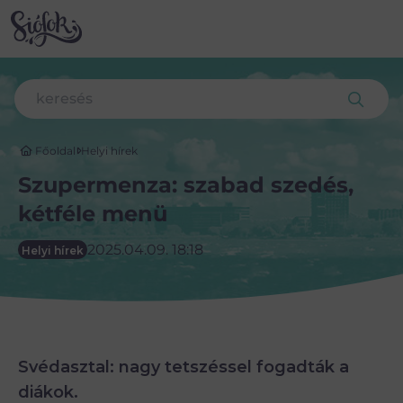
Főoldal
Helyi hírek
Szupermenza: szabad szedés,
kétféle menü
2025.04.09. 18:18
Helyi hírek
Svédasztal: nagy tetszéssel fogadták a
diákok.