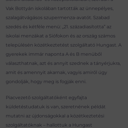
Vak Bottyán iskolában tartották az ünnepélyes,
szalagátvágásos szupermenza-avatót. Szabad
szedés és kétféle menü: „21. századiasította” az
iskolai menzákat a Siófokon és az ország számos
településén közétkeztetést szolgáltató Hungast. A
gyerekek immár naponta A és B menüből
választhatnak, azt és annyit szednek a tányérjukra,
amit és amennyit akarnak, vagyis amiről úgy
gondolják, hogy meg is fogják enni.
Piacvezető szolgáltatóként egyfajta
küldetéstudatuk is van, szeretnének példát
mutatni az újdonságokkal a közétkeztetési
szolgáltatóknak – hallottuk a Hungast