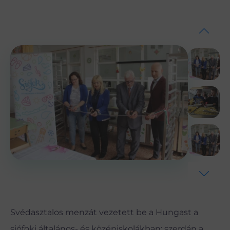
Svédasztalos menzát vezetett be a Hungast a
siófoki általános- és középiskolákban; szerdán a