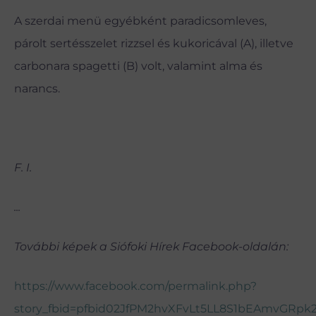
A szerdai menü egyébként paradicsomleves,
párolt sertésszelet rizzsel és kukoricával (A), illetve
carbonara spagetti (B) volt, valamint alma és
narancs.
F. I.
...
További képek a Siófoki Hírek Facebook-oldalán:
https://www.facebook.com/permalink.php?
story_fbid=pfbid02JfPM2hvXFvLt5LL8S1bEAmvGRpk