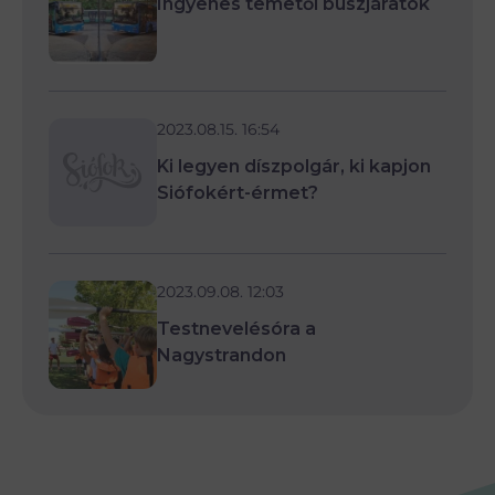
Ingyenes temetői buszjáratok
2023.08.15. 16:54
Ki legyen díszpolgár, ki kapjon
Siófokért-érmet?
2023.09.08. 12:03
Testnevelésóra a
Nagystrandon