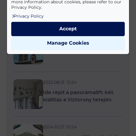
more information about cookies, please refer to our
Áramszünet
Privacy Policy.
Privacy Policy
Accept
2023.12.08. 16:40
Manage Cookies
Hétfőn buszossztrájk!
2023.08.13. 15:24
Ide repít a panorámalift: két
kiállítás a Víztorony tetején
2024.10.27. 10:24