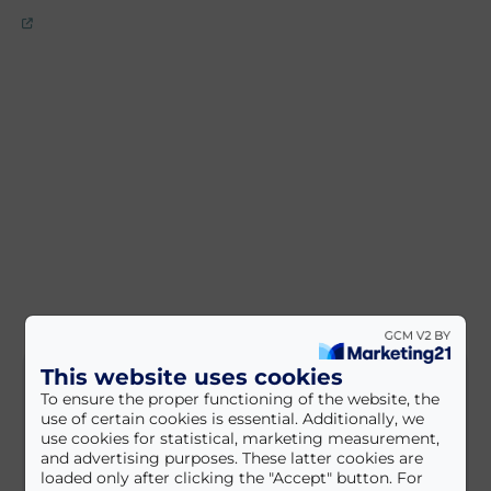
This website uses cookies
Helyi hírek
To ensure the proper functioning of the website, the
use of certain cookies is essential. Additionally, we
use cookies for statistical, marketing measurement,
and advertising purposes. These latter cookies are
2023.12.13. 09:10
loaded only after clicking the "Accept" button. For