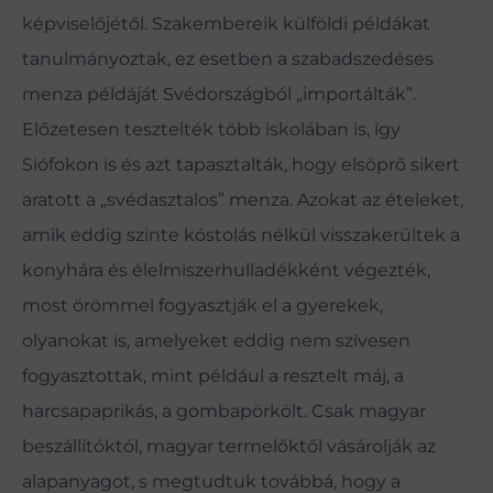
képviselőjétől. Szakembereik külföldi példákat
tanulmányoztak, ez esetben a szabadszedéses
menza példáját Svédországból „importálták”.
Előzetesen tesztelték több iskolában is, így
Siófokon is és azt tapasztalták, hogy elsöprő sikert
aratott a „svédasztalos” menza. Azokat az ételeket,
amik eddig szinte kóstolás nélkül visszakerültek a
konyhára és élelmiszerhulladékként végezték,
most örömmel fogyasztják el a gyerekek,
olyanokat is, amelyeket eddig nem szívesen
fogyasztottak, mint például a resztelt máj, a
harcsapaprikás, a gombapörkölt. Csak magyar
beszállítóktól, magyar termelőktől vásárolják az
alapanyagot, s megtudtuk továbbá, hogy a