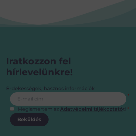
Iratkozzon fel
hírlevelünkre!
Érdekességek, hasznos információk
Feliratkozás
E-mail cím
*
Megismertem az
Adatvédelmi tájékoztató
t!
*
Beküldés