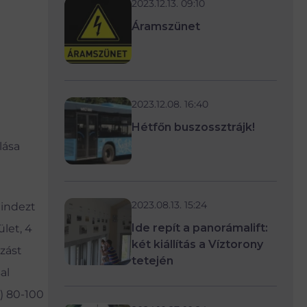
2023.12.13. 09:10
Áramszünet
2023.12.08. 16:40
Hétfőn buszossztrájk!
lása
2023.08.13. 15:24
mindezt
Ide repít a panorámalift:
ület, 4
két kiállítás a Víztorony
zást
tetején
al
E) 80-100