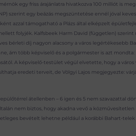
őmérnök egy friss árajánlatra hivatkozva 100 milliót is me
 KDNP) szerint egy beázás megszüntetése ennél jóval keve
ént azzal támogatható a Plázs által elképzelt épületfejl
mellett folyjék. Kalfsbeek Harm David (független) szerint
 éves bérleti díj nagyon alacsony a város legértékesebb B
enne, ám több képviselő és a polgármester is azt mondta:
lásától. A képviselő-testület végül elvetette, hogy a város
síthatja eredeti terveit, de Völgyi Lajos megjegyezte: várj
iti repülőtérrel átellenben – 6 igen és 5 nem szavazattal d
yáltalán nem biztos, hogy akadna vevő a közművesítetlen
setleges bevételt lehetne például a korábbi Bahart-telek