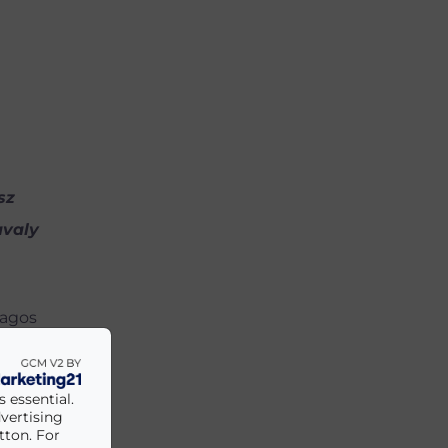
sz
avaly
lagos
lett,
en már a
 essential.
forint
vertising
tton. For
sszállás