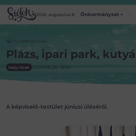
Önkormányzat
2026. augusztus 8.
Főoldal
Helyi hírek
Plázs, ipari park, kuty
2026.06.26. 15:59
Helyi hírek
A képviselő-testület júniusi üléséről.