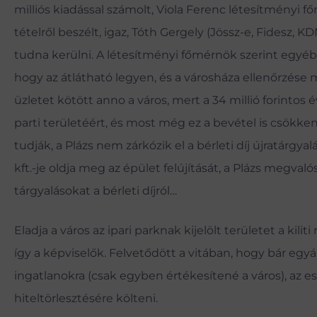
milliós kiadással számolt, Viola Ferenc létesítményi f
tételről beszélt, igaz, Tóth Gergely (Jössz-e, Fidesz,
tudna kerülni. A létesítményi főmérnök szerint egyébk
hogy az átlátható legyen, és a városháza ellenőrzése 
üzletet kötött anno a város, mert a 34 millió forintos
parti területéért, és most még ez a bevétel is csökk
tudják, a Plázs nem zárkózik el a bérleti díj újratárgya
kft.-je oldja meg az épület felújítását, a Plázs megvaló
tárgyalásokat a bérleti díjról…
Eladja a város az ipari parknak kijelölt területet a kil
így a képviselők. Felvetődött a vitában, hogy bár eg
ingatlanokra (csak egyben értékesítené a város), az e
hiteltörlesztésére költeni.