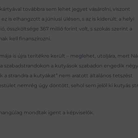
rtyával továbbra sem lehet jegyet vásárolni, viszont
z is elhangzott a júniusi ülésen, s az is kiderült: a helyi
, összköltsége 367 millió forint volt, s szokás szerint a
k kell finanszírozni.
ja is újra terítékre került – meglehet, utoljára, mert N
gy a szabadstrandokon a kutyások szabadon engedik négy
k a strandra a kutyákat” nem aratott általános tetszést
stület nemrég úgy döntött, sehol sem jelöl ki kutyás st
yhangúlag mondtak igent a képviselők.