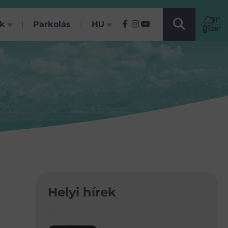
VÁLASSZ NYELVET!
31
º
ók
Parkolás
HU
(Jelenlegi)
28º
Helyi hírek