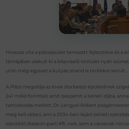
Hosszas vita a plázsépület tervezett fejlesztése és a 
témájában alakult ki a képviselő-testület nyári szünet
után még egyszer a kutyás strand is terítékre került…
A Plázs megoldja az évek óta beázó épületének sziget
241 millió forintból, amit beszámít a bérleti díjba, anna
tartózkodás mellett. Dr. Lengyel Róbert polgármester 
meg kell oldani, ami a 2034-ben lejáró bérleti szerződ
szerződő Balaton-parti Kft.-nek, sem a városnak nincse