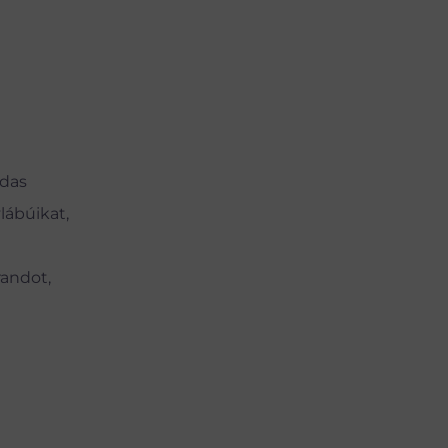
ádas
lábúikat,
randot,