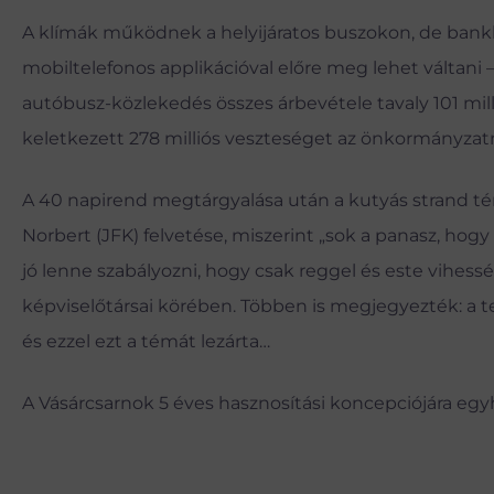
A klímák működnek a helyijáratos buszokon, de bankká
mobiltelefonos applikációval előre meg lehet váltani – e
autóbusz-közlekedés összes árbevétele tavaly 101 millió
keletkezett 278 milliós veszteséget az önkormányzatna
A 40 napirend megtárgyalása után a kutyás strand témá
Norbert (JFK) felvetése, miszerint „sok a panasz, ho
jó lenne szabályozni, hogy csak reggel és este vihessé
képviselőtársai körében. Többen is megjegyezték: a te
és ezzel ezt a témát lezárta…
A Vásárcsarnok 5 éves hasznosítási koncepciójára eg