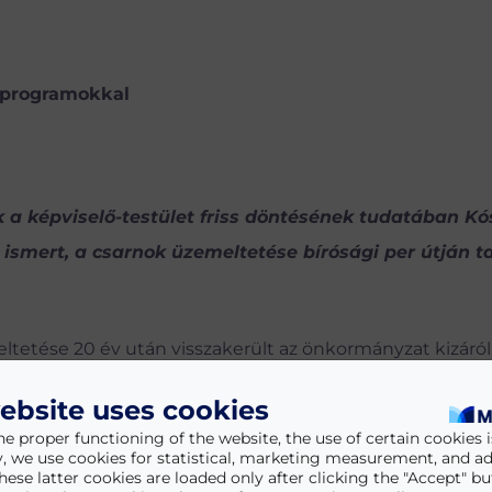
, programokkal
 a képviselő-testület friss döntésének tudatában Kó
t ismert, a csarnok üzemeltetése bírósági per útján t
eltetése 20 év után visszakerült az önkormányzat kizáró
zerzett az ingatlanvagyona és annak fejlesztési irányai fe
ebsite uses cookies
 létesítmény fenntartása gazdaságilag is indokolt, hisz
he proper functioning of the website, the use of certain cookies is
 A városkasszába befolyt bérleti díj 2024-ben 14,3 millió 
y, we use cookies for statistical, marketing measurement, and ad
hese latter cookies are loaded only after clicking the "Accept" bu
között a Balaton-parti Kft. a piac, az üzletek és a munká