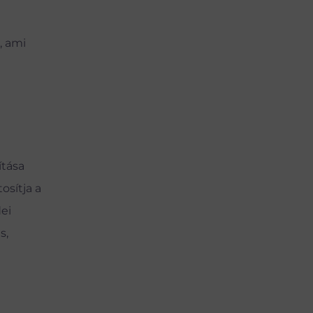
, ami
ítása
tosítja a
ei
s,