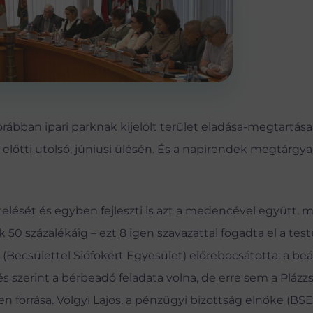
korábban ipari parknak kijelölt terület eladása-megtartása
 előtti utolsó, júniusi ülésén. És a napirendek megtárgya
elését és egyben fejleszti is azt a medencével együtt, 
k 50 százalékáig – ezt 8 igen szavazattal fogadta el a test
(Becsülettel Siófokért Egyesület) előrebocsátotta: a beá
és szerint a bérbeadó feladata volna, de erre sem a Plázzs
n forrása. Völgyi Lajos, a pénzügyi bizottság elnöke (BS