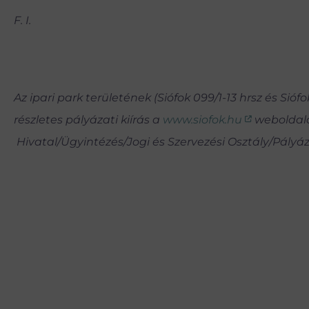
F. I.
Az ipari park területének (Siófok 099/1-13 hrsz és Sióf
részletes pályázati kiírás a
www.siofok.hu
weboldalon
Hivatal/Ügyintézés/Jogi és Szervezési Osztály/Pályá