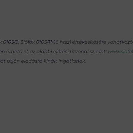
ok 0105/9, Siófok 0105/11-16 hrsz) értékesítésére vonatkozó
 érhető el, az alábbi elérési útvonal szerint:
www.siofo
zat útján eladásra kínált ingatlanok.