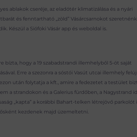
es ablakok cseréje, az eladótér klimatizálása és a nyári
tbarát és fenntartható „zöld” Vásárcsarnokot szeretnénk
ik. Készül a Siófoki Vásár app és weboldal is.
re bízta, hogy a 19 szabadstrandi illemhelyből 5-öt saját
sával. Erre a szezonra a sóstói Vasút utcai illemhely felúj
ezon után folytatja a kft., amire a fedezetet a testület biz
zem a strandokon és a Galerius fürdőben, a Nagystrand id
aság „kapta” a korábbi Bahart-telken létrejövő parkolót i
zetősként kezdenek majd üzemeltetni.