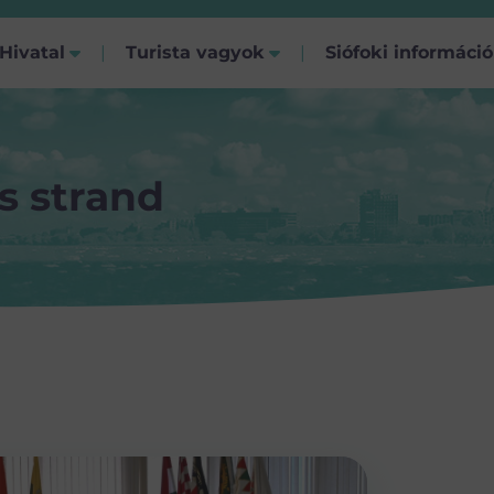
Hivatal
Turista vagyok
Siófoki informáci
ás strand