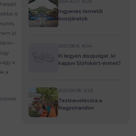
2024.10.27. 10:24
ghaladó
Ingyenes temetői
sebbe is
buszjáratok
esztés,
 nem jó
alaton-
2023.08.15. 16:54
 úgy
Ki legyen díszpolgár, ki
 vagy a
kapjon Siófokért-érmet?
ák a
2023.09.08. 12:03
öntöttek
Testnevelésóra a
Nagystrandon