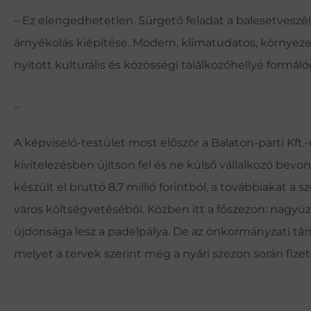
– Ez elengedhetetlen. Sürgető feladat a balesetveszély
árnyékolás kiépítése. Modern, klímatudatos, környeze
nyitott kulturális és közösségi találkozóhellyé formálód
…
A képviselő-testület most először a Balaton-parti Kft.-
kivitelezésben újítson fel és ne külső vállalkozó bevoná
készült el bruttó 8,7 millió forintból, a továbbiakat a sz
város költségvetéséből. Közben itt a főszezon: nagyü
újdonsága lesz a padelpálya. De az önkormányzati társ
melyet a tervek szerint még a nyári szezon során fi