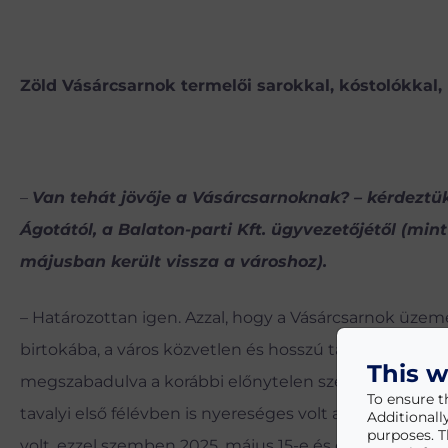
Zöld Vásárcsarnok termelői sarokkal, kóstolókkal
–
Van tehát jövője a Vásárcsarnoknak? – kérdeztük
Ágotától, a Balaton-parti Kft. ügyvezetőjétől (min
májusban került vissza a városhoz).
– Határozottan igen. Azzal, hogy a Vásárcsarnok üzem
birtokába, a város közvetlen és hosszú távú kontrollt s
This w
megszabadulva a korábbi előnytelen szerződésektől. A
To ensure t
tavalyi első félévben is nyereséges volt a működtetése.
Additionall
purposes. T
volt, ezzel szemben 2025. május 15-e és december 31-e 