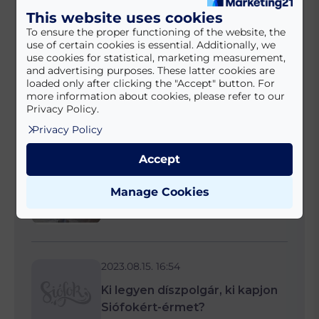
This website uses cookies
To ensure the proper functioning of the website, the
use of certain cookies is essential. Additionally, we
2023.08.13. 15:24
use cookies for statistical, marketing measurement,
and advertising purposes. These latter cookies are
Ide repít a panorámalift: két
loaded only after clicking the "Accept" button. For
more information about cookies, please refer to our
kiállítás a Víztorony tetején
Privacy Policy.
Privacy Policy
Accept
2024.10.27. 10:24
Ingyenes temetői buszjáratok
Manage Cookies
2023.08.15. 16:54
Ki legyen díszpolgár, ki kapjon
Siófokért-érmet?