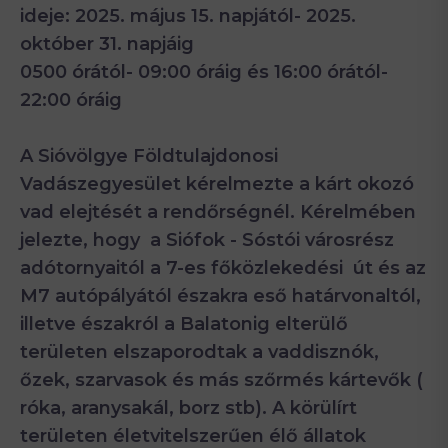
ideje: 2025. május 15. napjától- 2025.
október 31. napjáig
0500 órától- 09:00 óráig és 16:00 órától-
22:00 óráig
A Sióvölgye Földtulajdonosi
Vadászegyesület kérelmezte a kárt okozó
vad elejtését a rendőrségnél. Kérelmében
jelezte, hogy a Siófok - Sóstói városrész
adótornyaitól a 7-es főközlekedési út és az
M7 autópályától északra eső határvonaltól,
illetve északról a Balatonig elterülő
területen elszaporodtak a vaddisznók,
őzek, szarvasok és más szőrmés kártevők (
róka, aranysakál, borz stb). A körülírt
területen életvitelszerűen élő állatok