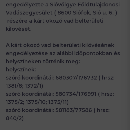
engedélyezte a Sióvölgye Földtulajdonosi
Vadászegyesület ( 8600 Siófok, Sió u. 6. )
részére a kárt okozó vad belterületi
kilövését.
A kárt okozó vad belterületi kilövésének
engedélyezése az alábbi időpontokban és
helyszíneken történik meg:
helyszínek:
szóró koordinátái: 680307/176732 ( hrsz:
1381/8; 1372/1)
szóró koordinátái: 580734/176991 ( hrsz:
1375/2; 1375/10; 1375/11)
szóró koordinátái: 581183/77586 ( hrsz:
840/2)