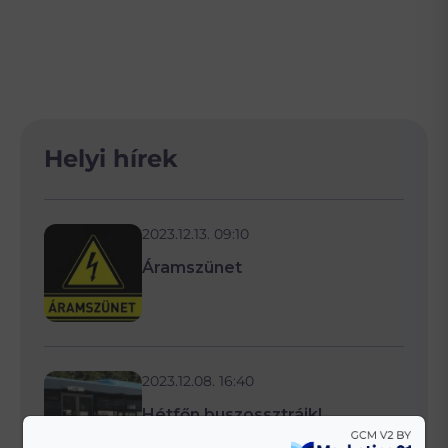
Helyi hírek
2023.12.13. 09:10
Áramszünet
2023.12.08. 16:40
Hétfőn buszossztrájk!