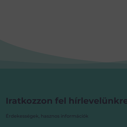
Iratkozzon fel hírlevelünkre
Érdekességek, hasznos információk