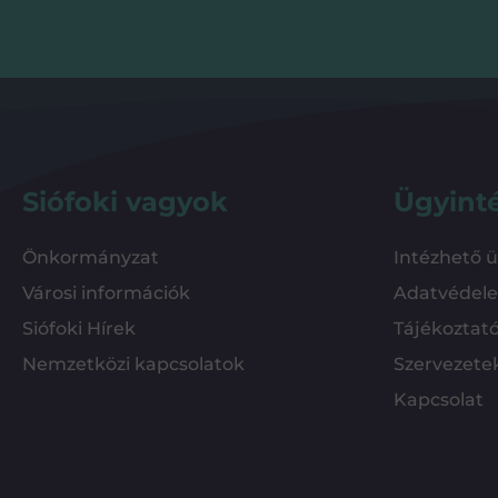
Siófoki vagyok
Ügyint
Önkormányzat
Intézhető 
Városi információk
Adatvédel
Siófoki Hírek
Tájékoztat
Nemzetközi kapcsolatok
Szervezete
Kapcsolat