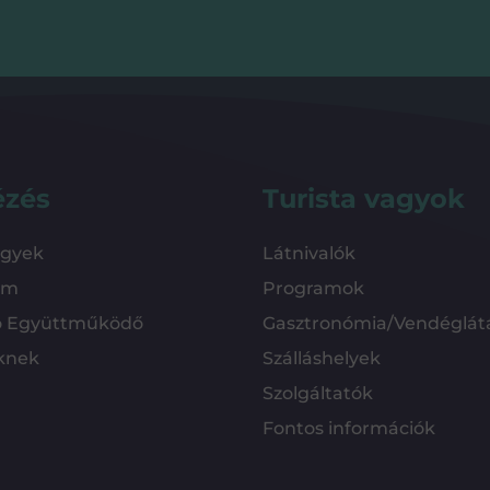
ézés
Turista vagyok
ügyek
Látnivalók
em
Programok
ó Együttműködő
Gasztronómia/Vendéglát
knek
Szálláshelyek
Szolgáltatók
Fontos információk