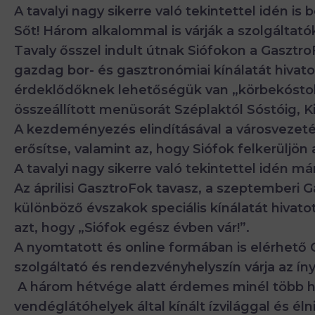
A tavalyi nagy sikerre való tekintettel idén i
Sőt! Három alkalommal is várják a szolgáltató
Tavaly ősszel indult útnak Siófokon a Gasztro
gazdag bor- és gasztronómiai kínálatát hivat
érdeklődőknek lehetőségük van „körbekóstoln
összeállított menüsorát Széplaktól Sóstóig, Kil
A kezdeményezés elindításával a városvezetés
erősítse, valamint az, hogy Siófok felkerüljön
A tavalyi nagy sikerre való tekintettel idén 
Az áprilisi GasztroFok tavasz, a szeptemberi
különböző évszakok speciális kínálatát hivatot
azt, hogy „Siófok egész évben vár!”.
A nyomtatott és online formában is elérhető G
szolgáltató és rendezvényhelyszín várja az ín
A három hétvége alatt érdemes minél több he
vendéglátóhelyek által kínált ízvilággal és él