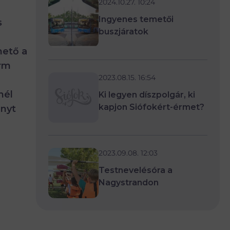
2024.10.27. 10:24
Ingyenes temetői
s
buszjáratok
hető a
orm
2023.08.15. 16:54
nél
Ki legyen díszpolgár, ki
kapjon Siófokért-érmet?
ányt
2023.09.08. 12:03
Testnevelésóra a
Nagystrandon