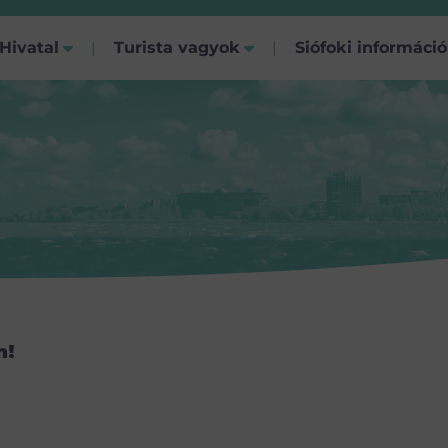
Hivatal
Turista vagyok
Siófoki informáci
n!