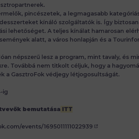
sztropartnerek.
termelők, pincészetek, a legmagasabb kategóriá
sszerteket kínáló szolgáltatók is. Így biztosan
ási lehetőséget. A teljes kínálat hamarosan elér
semények alatt, a város honlapján és a Tourinf
óan népszerű lesz a program, mint tavaly, és mi
kre. Továbbá nem titkolt céljuk, hogy a hagyom
k a GasztroFok védjegy létjogosultságát.
4-ig
ztvevők bemutatása
ITT
k.com/events/1695011111022939