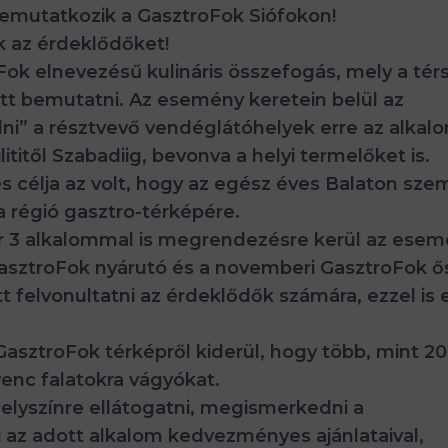
s bemutatkozik a GasztroFok Siófokon!
k az érdeklődőket!
Fok elnevezésű kulináris összefogás, mely a tér
ott bemutatni. Az esemény keretein belül az
i” a résztvevő vendéglátóhelyek erre az alkal
ititől Szabadiig, bevonva a helyi termelőket is.
 célja az volt, hogy az egész éves Balaton sze
 a régió gasztro-térképére.
már 3 alkalommal is megrendezésre kerül az esem
 GasztroFok nyárutó és a novemberi GasztroFok ő
t felvonultatni az érdeklődők számára, ezzel is 
asztroFok térképről kiderül, hogy több, mint 20
yenc falatokra vágyókat.
lyszínre ellátogatni, megismerkedni a
ni az adott alkalom kedvezményes ajánlataival,