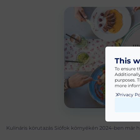
This w
To ensure t
Additionall
purposes. T
more inform
Privacy Po
Kulináris körutazás Siófok környékén 2024-ben már