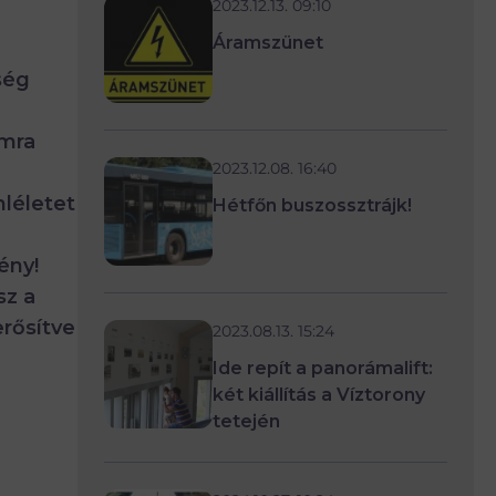
2023.12.13. 09:10
Áramszünet
ség
omra
2023.12.08. 16:40
mléletet
Hétfőn buszossztrájk!
ény!
sz a
erősítve
2023.08.13. 15:24
Ide repít a panorámalift:
két kiállítás a Víztorony
tetején