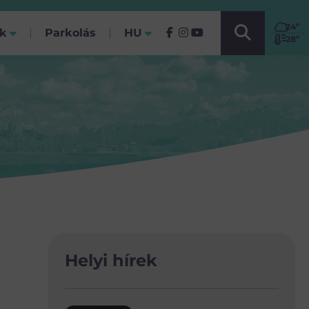
VÁLASSZ NYELVET!
24
º
ók
Parkolás
HU
(Jelenlegi)
28º
Helyi hírek