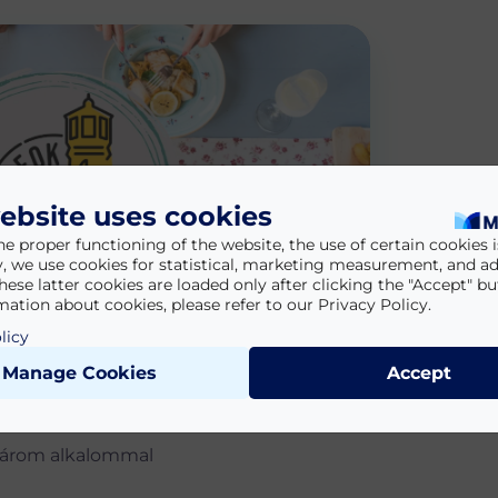
ebsite uses cookies
he proper functioning of the website, the use of certain cookies is
y, we use cookies for statistical, marketing measurement, and ad
hese latter cookies are loaded only after clicking the "Accept" bu
ation about cookies, please refer to our Privacy Policy.
licy
Manage Cookies
Accept
 három alkalommal