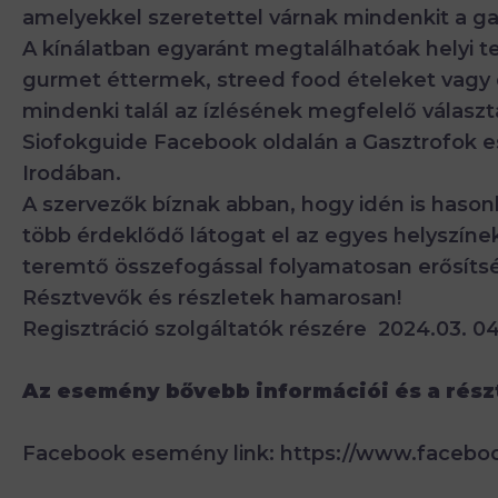
amelyekkel szeretettel várnak mindenkit a ga
A kínálatban egyaránt megtalálhatóak helyi 
gurmet éttermek, streed food ételeket vagy de
mindenki talál az ízlésének megfelelő választ
Siofokguide Facebook oldalán a Gasztrofok e
Irodában.
A szervezők bíznak abban, hogy idén is hasonl
több érdeklődő látogat el az egyes helyszíne
teremtő összefogással folyamatosan erősítsé
Résztvevők és részletek hamarosan!
Regisztráció szolgáltatók részére 2024.03. 0
Az esemény bővebb információi és a rés
Facebook esemény link:
https://www.faceboo