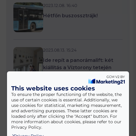
2023.12.08. 16:40
Hétfőn buszossztrájk!
2023.08.13. 15:24
Ide repít a panorámalift: két
kiállítás a Víztorony tetején
This website uses cookies
To ensure the proper functioning of the website, the
2024.10.27. 10:24
use of certain cookies is essential. Additionally, we
Ingyenes temetői buszjáratok
use cookies for statistical, marketing measurement,
and advertising purposes. These latter cookies are
loaded only after clicking the "Accept" button. For
more information about cookies, please refer to our
Privacy Policy.