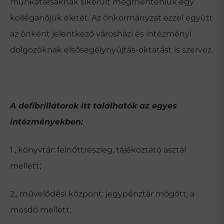
munkatársaknak sikerült megmenteniük egy
kolléganőjük életét. Az önkormányzat ezzel együtt
az önként jelentkező városházi és intézményi
dolgozóknak elsősegélynyújtás-oktatást is szervez.
A defibrillátorok itt találhatók az egyes
intézményekben:
1., könyvtár: felnőttrészleg, tájékoztató asztal
mellett;
2., művelődési központ: jegypénztár mögött, a
mosdó mellett;