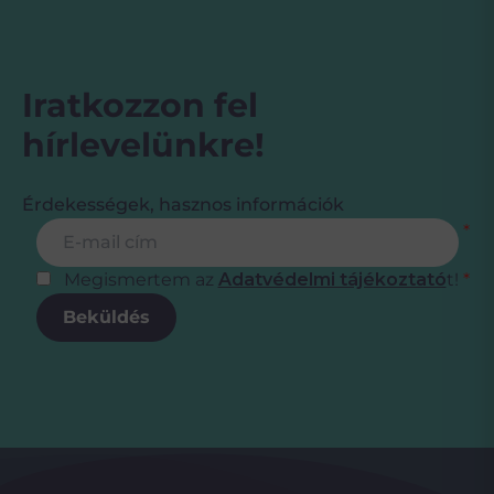
Iratkozzon fel
hírlevelünkre!
Érdekességek, hasznos információk
Feliratkozás
E-mail cím
*
Megismertem az
Adatvédelmi tájékoztató
t!
*
Beküldés