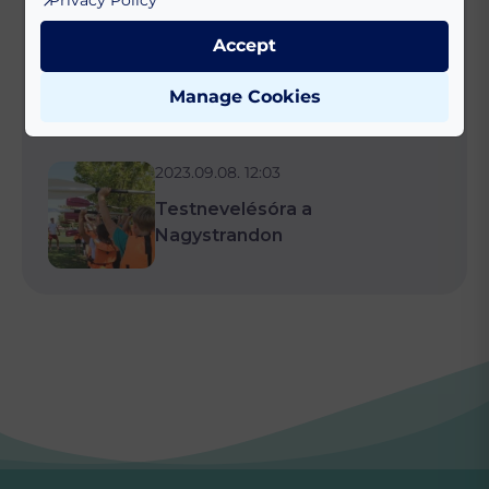
Privacy Policy
2023.08.15. 16:54
Accept
Ki legyen díszpolgár, ki kapjon
Siófokért-érmet?
Manage Cookies
2023.09.08. 12:03
Testnevelésóra a
Nagystrandon