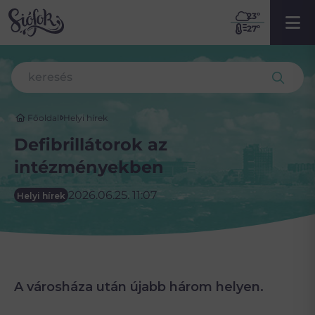
23
º
27º
Főoldal
Helyi hírek
Defibrillátorok az
intézményekben
2026.06.25. 11:07
Helyi hírek
A városháza után újabb három helyen.