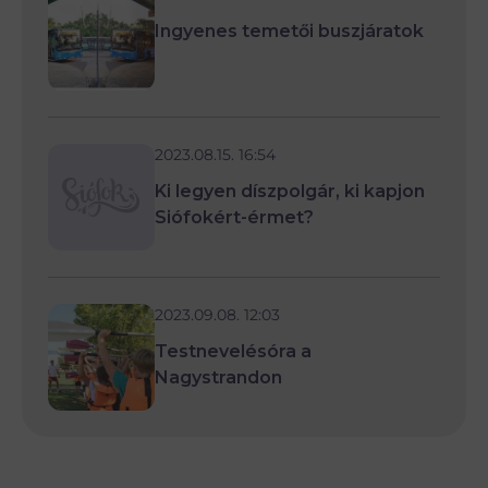
Ingyenes temetői buszjáratok
2023.08.15. 16:54
Ki legyen díszpolgár, ki kapjon
Siófokért-érmet?
2023.09.08. 12:03
Testnevelésóra a
Nagystrandon