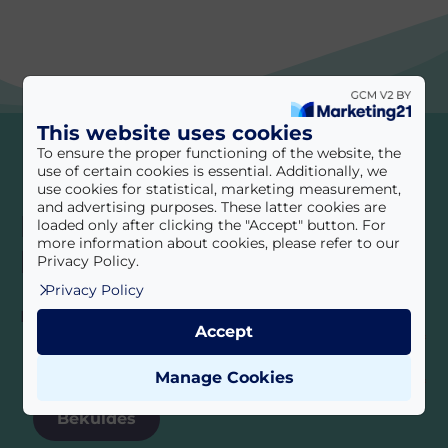
This website uses cookies
To ensure the proper functioning of the website, the
use of certain cookies is essential. Additionally, we
use cookies for statistical, marketing measurement,
and advertising purposes. These latter cookies are
Iratkozzon fel
loaded only after clicking the "Accept" button. For
more information about cookies, please refer to our
hírlevelünkre!
Privacy Policy.
Privacy Policy
Érdekességek, hasznos információk
Accept
Feliratkozás
E-mail cím
*
Manage Cookies
Megismertem az
Adatvédelmi tájékoztató
t!
*
Beküldés