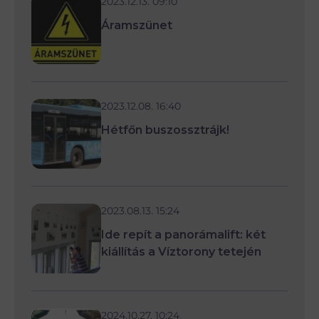
2023.12.13. 09:10
Áramszünet
2023.12.08. 16:40
Hétfőn buszossztrájk!
2023.08.13. 15:24
Ide repít a panorámalift: két
kiállítás a Víztorony tetején
2024.10.27. 10:24