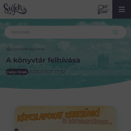
22
º
28º
Főoldal
Helyi hírek
A könyvtár felhívása
2026.07.07. 17:32
Helyi hírek