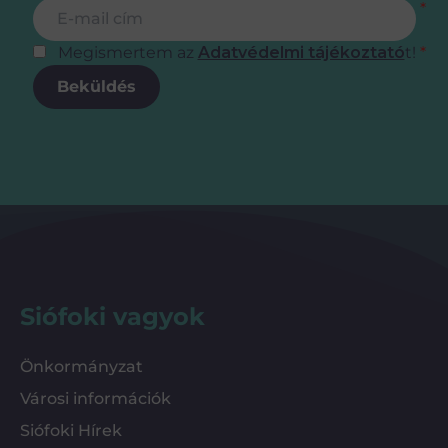
Feliratkozás
E-mail cím
*
Megismertem az
Adatvédelmi tájékoztató
t!
*
Beküldés
Siófoki vagyok
Önkormányzat
Városi információk
Siófoki Hírek