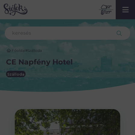
22
º
27º
Főoldal
Szálloda
CE Napfény Hotel
Szálloda