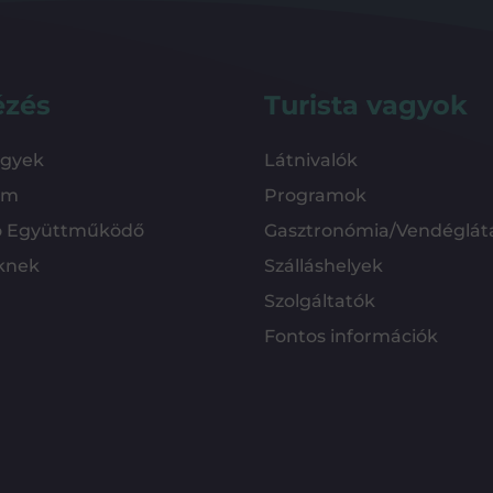
ézés
Turista vagyok
ügyek
Látnivalók
em
Programok
ó Együttműködő
Gasztronómia/Vendéglát
knek
Szálláshelyek
Szolgáltatók
Fontos információk