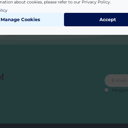
ation about cookies, please refer to our Privacy Policy.
licy
Manage Cookies
Accept
!
Feliratkoz
E-mail cí
Megis