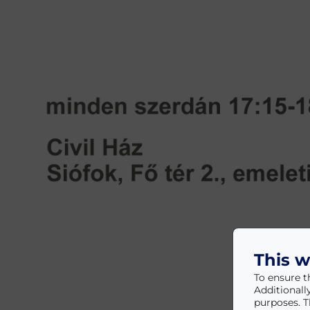
This w
To ensure t
Additionall
purposes. T