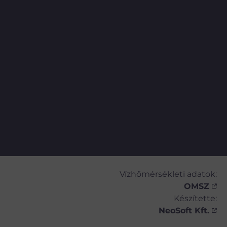
Vízhőmérsékleti adatok:
OMSZ
Készítette:
NeoSoft Kft.