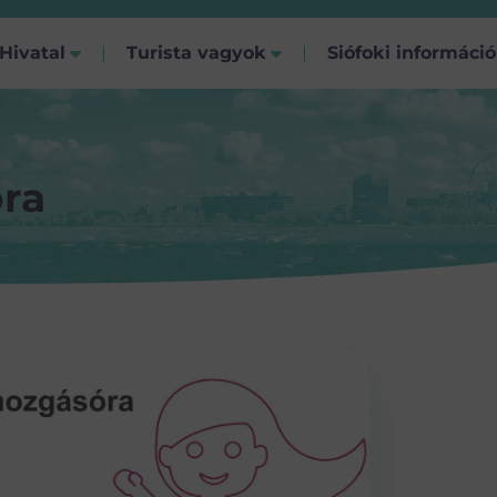
Hivatal
Turista vagyok
Siófoki informáci
óra