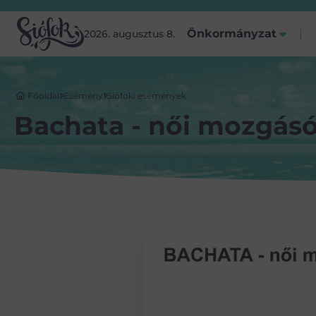
Önkormányzat
2026. augusztus 8.
Főoldal
Esemény
Siófoki események
Bachata - női mozgás