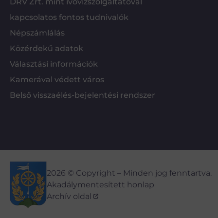
DRV Zrt. mint ivóvízszolgáltatóval
kapcsolatos fontos tudnivalók
Népszámlálás
Közérdekű adatok
Választási információk
Kamerával védett város
Belső visszaélés-bejelentési rendszer
2026 © Copyright – Minden jog fenntartva.
Akadálymentesített honlap
Archív oldal