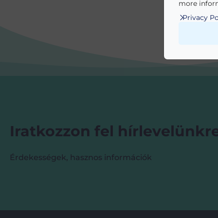
more inform
Privacy Po
Iratkozzon fel hírlevelünkre
Érdekességek, hasznos információk