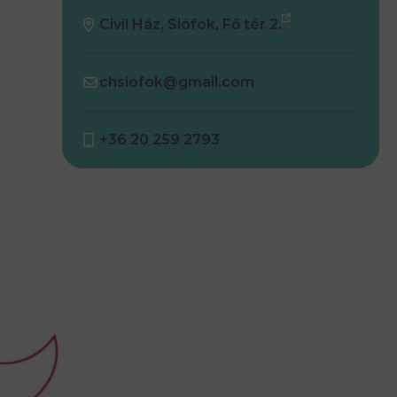
Civil Ház, Siófok, Fő tér 2.
chsiofok@gmail.com
+36 20 259 2793