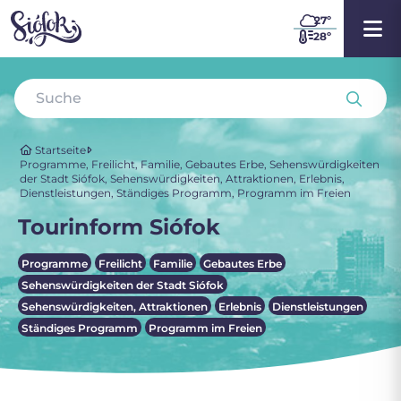
27
º
28º
Startseite
Programme
,
Freilicht
,
Familie
,
Gebautes Erbe
,
Sehenswürdigkeiten
der Stadt Siófok
,
Sehenswürdigkeiten, Attraktionen
,
Erlebnis
,
Dienstleistungen
,
Ständiges Programm
,
Programm im Freien
Tourinform Siófok
Programme
Freilicht
Familie
Gebautes Erbe
Sehenswürdigkeiten der Stadt Siófok
Sehenswürdigkeiten, Attraktionen
Erlebnis
Dienstleistungen
Ständiges Programm
Programm im Freien