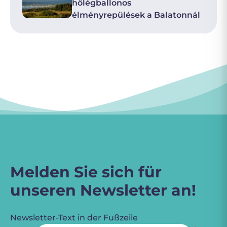
hőlégballonos
élményrepülések a Balatonnál
Melden Sie sich für
unseren Newsletter an!
Newsletter-Text in der Fußzeile