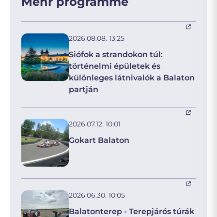
Mehr programme
2026.08.08. 13:25
Siófok a strandokon túl:
történelmi épületek és
különleges látnivalók a Balaton
partján
2026.07.12. 10:01
Gokart Balaton
2026.06.30. 10:05
Balatonterep - Terepjárós túrák