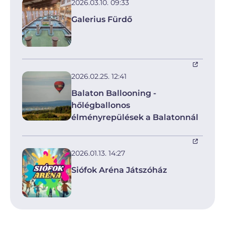
2026.03.10. 09:33
Galerius Fürdő
2026.02.25. 12:41
Balaton Ballooning -
hőlégballonos
élményrepülések a Balatonnál
2026.01.13. 14:27
Siófok Aréna Játszóház