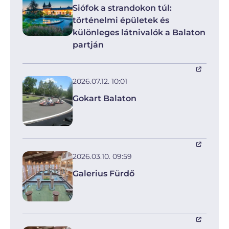
Siófok a strandokon túl:
történelmi épületek és
különleges látnivalók a Balaton
partján
2026.07.12. 10:01
Gokart Balaton
2026.03.10. 09:59
Galerius Fürdő