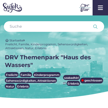
34
º
28º
Startseite
Freilicht
,
Familie
,
Kinderprogramm
,
Sehenswürdigkeiten,
Attraktionen
,
Natur
,
Erlebnis
DRV Themenpark "Haus des
Wassers"
Freilicht
Familie
Kinderprogramm
szabadtéri
geschlossen
Sehenswürdigkeiten, Attraktionen
Erlebnis
Natur
Erlebnis